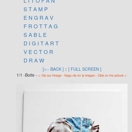
L I T O F A N
S T A M P
E N G R A V
F R O T T A G
S A B L E
D I G I T A R T
V E C T O R
D R A W
[<-- BACK ]
::
[ FULL SCREEN ]
1/1 -Boite -
--> Clic sur l'image - Haga clic en la imagen - Click on the picture <-
-