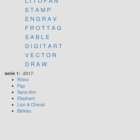
L I T O F A N
S T A M P
E N G R A V
F R O T T A G
S A B L E
D I G I T A R T
V E C T O R
D R A W
serie 1:
-2017-
Rhino
Pap
Sans titre
Elephant
Lion & Cheval
Bateau