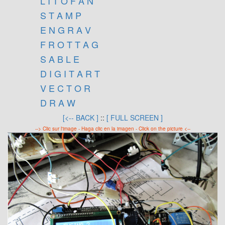
L I T O F A N
S T A M P
E N G R A V
F R O T T A G
S A B L E
D I G I T A R T
V E C T O R
D R A W
[<-- BACK ]
::
[ FULL SCREEN ]
--> Clic sur l'image - Haga clic en la imagen - Click on the picture <--