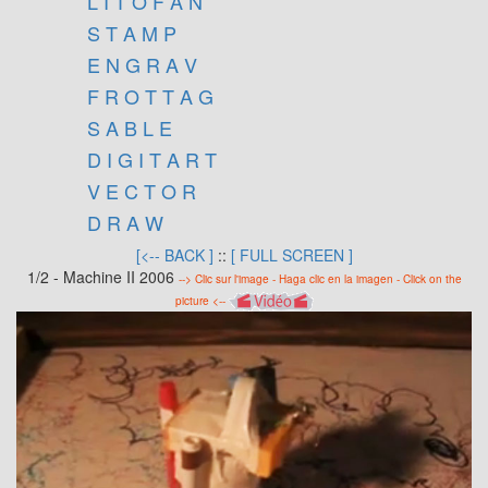
L I T O F A N
S T A M P
E N G R A V
F R O T T A G
S A B L E
D I G I T A R T
V E C T O R
D R A W
[<-- BACK ]
::
[ FULL SCREEN ]
1/2 - Machine II 2006
--> Clic sur l'image - Haga clic en la imagen - Click on the
picture <--