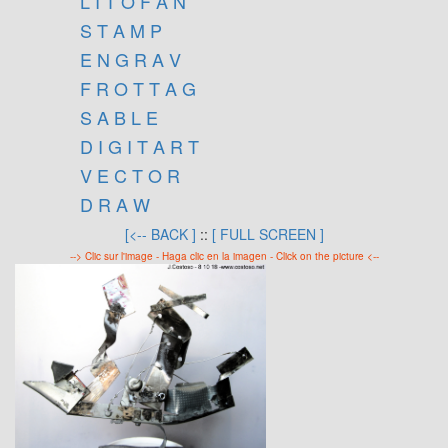
L I T O F A N
S T A M P
E N G R A V
F R O T T A G
S A B L E
D I G I T A R T
V E C T O R
D R A W
[<-- BACK ]
::
[ FULL SCREEN ]
--> Clic sur l'image - Haga clic en la imagen - Click on the picture <--