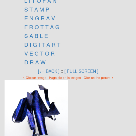
L I T O F A N
S T A M P
E N G R A V
F R O T T A G
S A B L E
D I G I T A R T
V E C T O R
D R A W
[<-- BACK ]
::
[ FULL SCREEN ]
--> Clic sur l'image - Haga clic en la imagen - Click on the picture <--