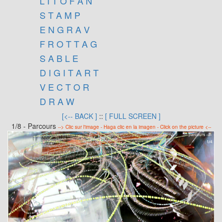
L I T O F A N
S T A M P
E N G R A V
F R O T T A G
S A B L E
D I G I T A R T
V E C T O R
D R A W
[<-- BACK ]
::
[ FULL SCREEN ]
1/8 - Parcours
--> Clic sur l'image - Haga clic en la imagen - Click on the picture <--