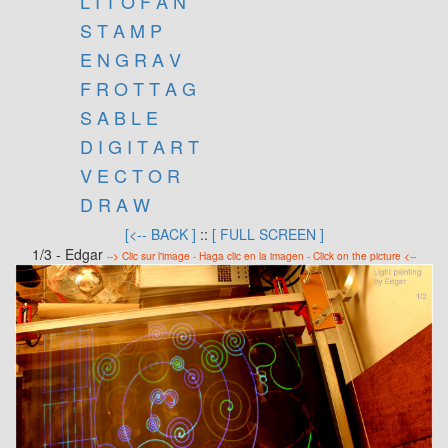
L I T O F A N
S T A M P
E N G R A V
F R O T T A G
S A B L E
D I G I T A R T
V E C T O R
D R A W
[<-- BACK ]
::
[ FULL SCREEN ]
1/3 - Edgar
--> Clic sur l'image - Haga clic en la imagen - Click on the picture <--