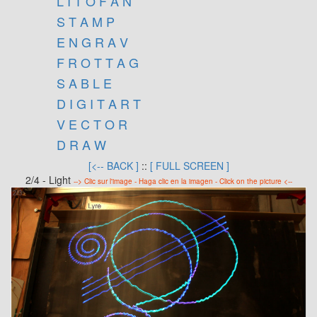
L I T O F A N
S T A M P
E N G R A V
F R O T T A G
S A B L E
D I G I T A R T
V E C T O R
D R A W
[<-- BACK ]
::
[ FULL SCREEN ]
2/4 - Light
--> Clic sur l'image - Haga clic en la imagen - Click on the picture <--