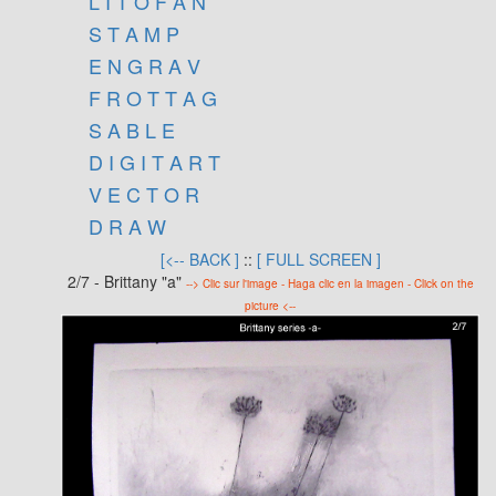
L I T O F A N
S T A M P
E N G R A V
F R O T T A G
S A B L E
D I G I T A R T
V E C T O R
D R A W
[<-- BACK ]
::
[ FULL SCREEN ]
2/7 - Brittany "a"
--> Clic sur l'image - Haga clic en la imagen - Click on the
picture <--