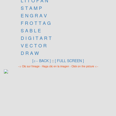
L I T O F A N
S T A M P
E N G R A V
F R O T T A G
S A B L E
D I G I T A R T
V E C T O R
D R A W
[<-- BACK ]
::
[ FULL SCREEN ]
--> Clic sur l'image - Haga clic en la imagen - Click on the picture <--