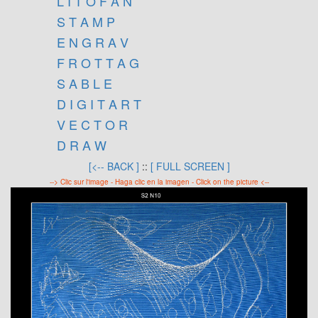
L I T O F A N
S T A M P
E N G R A V
F R O T T A G
S A B L E
D I G I T A R T
V E C T O R
D R A W
[<-- BACK ]
::
[ FULL SCREEN ]
--> Clic sur l'image - Haga clic en la imagen - Click on the picture <--