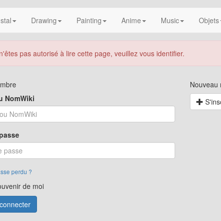
nstal
Drawing
Painting
Anime
Music
Objets
'êtes pas autorisé à lire cette page, veuillez vous identifier.
embre
Nouveau
ou NomWiki
S'ins
 passe
sse perdu ?
ouvenir de moi
connecter