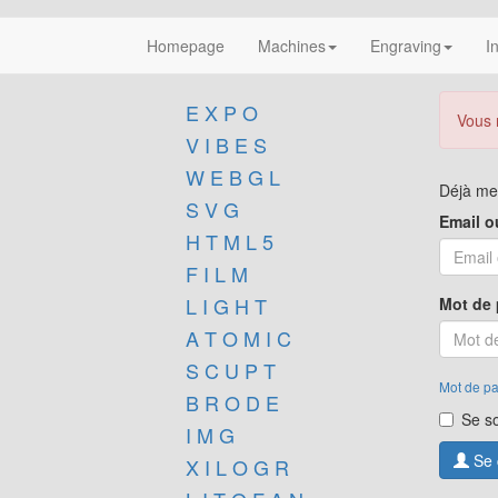
Homepage
Machines
Engraving
I
E X P O
Vous n
V I B E S
W E B G L
Déjà m
S V G
Email 
H T M L 5
F I L M
L I G H T
Mot de
A T O M I C
S C U P T
Mot de pa
B R O D E
Se s
I M G
Se 
X I L O G R