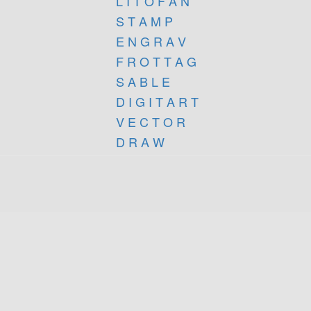
L I T O F A N
S T A M P
E N G R A V
F R O T T A G
S A B L E
D I G I T A R T
V E C T O R
D R A W