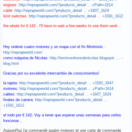
engines:
http://reprapworld.com/?products_detail … cPath=1614
cable :
http://reprapworld.com/?products_detail … =1607_1624
limit switches :
http://reprapworld.com/?products_detail … =1591_1612
the whole for € 142 ; I'll have to wait a few weeks to see them work ..
Hoy ordené cuatro motores y un mapa con el fin Minitronic :
http://reprapworld.com/
como máquina de Nicolas:
http://lesinventionsdenicolas.blogspot. … -
blog.html
Gracias por su excelente intercambio de conocimientos!
la tajeta:
http://reprapworld.com/?products_detail … =1591_1647
motores:
http://reprapworld.com/?products_detail … cPath=1614
cables:
http://reprapworld.com/?products_detail … =1607_1624
finales de carrera:
http://reprapworld.com/?products_detail …
=1591_1612
el todo por € 142; Voy a tener que esperar unas semanas para verlos
funcionar ..
Aujourd'hui j'ai commandé quatre moteurs et une carte de commande