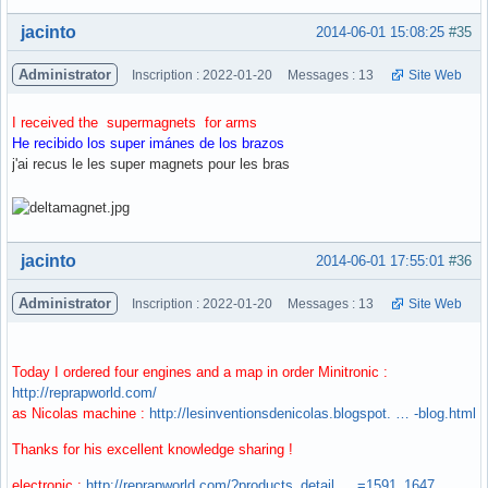
Hors ligne
jacinto
2014-06-01 15:08:25
#35
Administrator
Inscription : 2022-01-20
Messages : 13
Site Web
I received the supermagnets for arms
He recibido los super imánes de los brazos
j'ai recus le les super magnets pour les bras
Hors ligne
jacinto
2014-06-01 17:55:01
#36
Administrator
Inscription : 2022-01-20
Messages : 13
Site Web
Today I ordered four engines and a map in order Minitronic :
http://reprapworld.com/
as Nicolas machine :
http://lesinventionsdenicolas.blogspot. … -blog.html
Thanks for his excellent knowledge sharing !
electronic :
http://reprapworld.com/?products_detail … =1591_1647