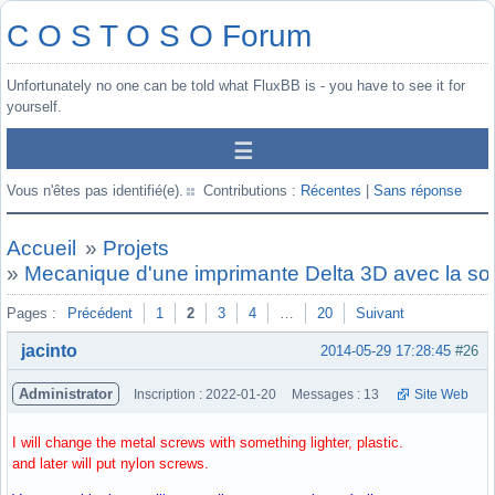
C O S T O S O Forum
Unfortunately no one can be told what FluxBB is - you have to see it for
yourself.
Vous n'êtes pas identifié(e).
Contributions :
Récentes
|
Sans réponse
Accueil
»
Projets
»
Mecanique d'une imprimante Delta 3D avec la so
Pages :
Précédent
1
2
3
4
…
20
Suivant
jacinto
2014-05-29 17:28:45
#26
Administrator
Inscription : 2022-01-20
Messages : 13
Site Web
I will change the metal screws with something lighter, plastic.
and later will put nylon screws.