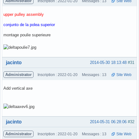
Administrator
Inscription : 2022-01-20
Messages : 13
Site Web
upper pulley assembly
conjunto de la polea superior
montage poulie superieure
Hors ligne
jacinto
2014-05-30 18:13:48
#31
Administrator
Inscription : 2022-01-20
Messages : 13
Site Web
Add vertical axe
Hors ligne
jacinto
2014-05-31 06:28:06
#32
Administrator
Inscription : 2022-01-20
Messages : 13
Site Web