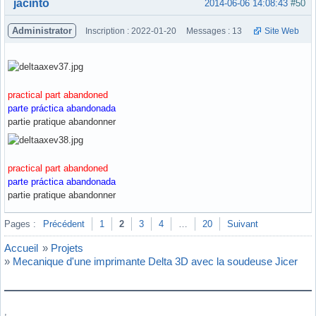
Hors ligne
jacinto
2014-06-06 14:08:43
#50
Administrator
Inscription : 2022-01-20
Messages : 13
Site Web
practical part abandoned
parte práctica abandonada
partie pratique abandonner
practical part abandoned
parte práctica abandonada
partie pratique abandonner
Hors ligne
Pages :
Précédent
1
2
3
4
…
20
Suivant
Accueil
»
Projets
»
Mecanique d'une imprimante Delta 3D avec la soudeuse Jicer
,