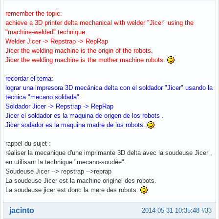
remember the topic:
achieve a 3D printer delta mechanical with welder "Jicer" using the
"machine-welded" technique.
Welder Jicer -> Repstrap -> RepRap
Jicer the welding machine is the origin of the robots.
Jicer the welding machine is the mother machine robots.
recordar el tema:
lograr una impresora 3D mecánica delta con el soldador "Jicer" usando la
tecnica "mecano soldada".
Soldador Jicer -> Repstrap -> RepRap
Jicer el soldador es la maquina de origen de los robots .
Jicer sodador es la maquina madre de los robots.
rappel du sujet :
réaliser la mecanique d'une imprimante 3D delta avec la soudeuse Jicer ,
en utilisant la technique "mecano-soudée".
Soudeuse Jicer --> repstrap -->reprap
La soudeuse Jicer est la machine originel des robots.
La soudeuse jicer est donc la mere des robots.
Hors ligne
jacinto
2014-05-31 10:35:48
#33