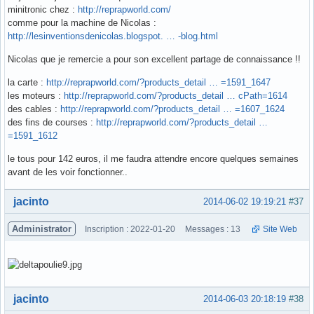
minitronic chez :
http://reprapworld.com/
comme pour la machine de Nicolas :
http://lesinventionsdenicolas.blogspot. … -blog.html
Nicolas que je remercie a pour son excellent partage de connaissance !!
la carte :
http://reprapworld.com/?products_detail … =1591_1647
les moteurs :
http://reprapworld.com/?products_detail … cPath=1614
des cables :
http://reprapworld.com/?products_detail … =1607_1624
des fins de courses :
http://reprapworld.com/?products_detail …
=1591_1612
le tous pour 142 euros, il me faudra attendre encore quelques semaines
avant de les voir fonctionner..
Hors ligne
jacinto
2014-06-02 19:19:21
#37
Administrator
Inscription : 2022-01-20
Messages : 13
Site Web
Hors ligne
jacinto
2014-06-03 20:18:19
#38