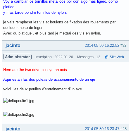
Voy a cambiar los tornillos metalicos por con algo más ligero, como
platico.
y más tarde pondre tornillos de nylon.
je vais remplacer les vis et boulons de fixation des roulements par
quelque chose de léger.
Avec du platique , et plus tard je mettrai des vis en nylon.
Hors ligne
jacinto
2014-05-30 16:22:52
#27
Administrator
Inscription : 2022-01-20
Messages : 13
Site Web
Here are the two drive pulleys an axis
Aquí están las dos poleas de accionamiento de un eje
voici les deux poulies d'entrainement d'un axe
Hors ligne
jacinto
2014-05-30 16:23:47
#28