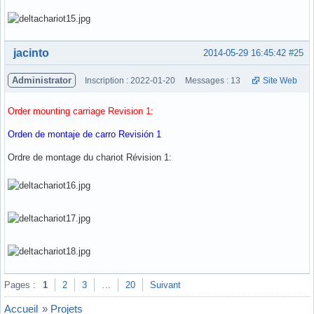
Hors ligne
jacinto
2014-05-29 16:45:42
#25
Administrator
Inscription : 2022-01-20
Messages : 13
Site Web
Order mounting carriage Revision 1:
Orden de montaje de carro Revisión 1
Ordre de montage du chariot Révision 1:
Hors ligne
Pages :
1
2
3
…
20
Suivant
Accueil
»
Projets