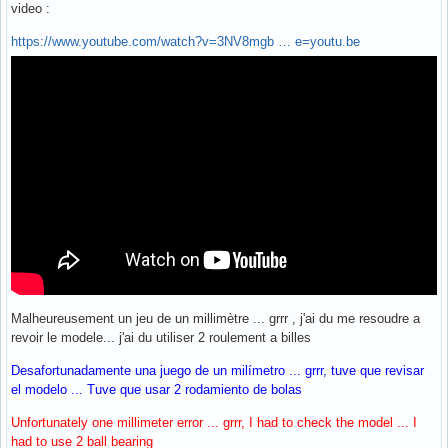
video :
https://www.youtube.com/watch?v=3NV8mgb … e=youtu.be
Malheureusement un jeu de un millimètre ... grrr , j'ai du me resoudre a
revoir le modele... j'ai du utiliser 2 roulement a billes
Desafortunadamente una juego de un milímetro ... grrr, tuve que revisar
el modelo ... Tuve que usar 2 rodamiento de bolas
Unfortunately one millimeter error ... grrr, I had to check the model ... I
had to use 2 ball bearing