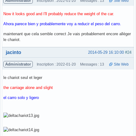
Administrator
Inscription : 2022-01-20
Messages : 13
Site Web
Now it looks good and I'll probably reduce the weight of the car.
Ahora parece bien y probablemente voy a reducir el peso del carro.
maintenant que cela semble correct Je vais probablement encore alléger
le chariot.
Hors ligne
jacinto
2014-05-29 16:10:00
#24
Administrator
Inscription : 2022-01-20
Messages : 13
Site Web
le chariot seul et leger
the carriage alone and slight
el carro solo y ligero