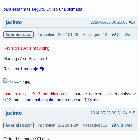
para estar más seguro, Utilizo una plomada
Hors ligne
jacinto
2014-05-25 06:26:03
#14
Administrator
Inscription : 2022-01-20
Messages : 13
Site Web
Revision 1 Axis mounting
Montage Axe Revision 1
Revisión 1 montaje Eje
material angle : 0.13 mm thick steel
:: materiel corniere : acier epaisseur
0,13 mm ::
material angulo : acero espesor 0,13 mm
Hors ligne
jacinto
2014-05-25 09:51:24
#15
Administrator
Inscription : 2022-01-20
Messages : 13
Site Web
Ordre de montage Chariot