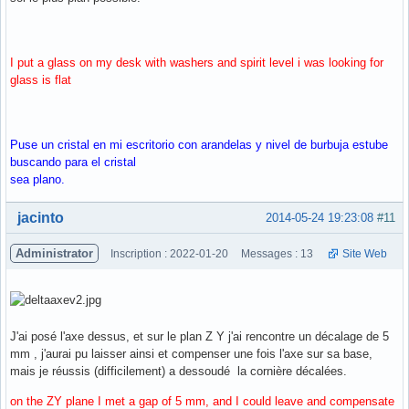
I put a glass on my desk with washers and spirit level i was looking for
glass is flat
Puse un cristal en mi escritorio con arandelas y nivel de burbuja estube
buscando para el cristal
sea plano.
Hors ligne
jacinto
2014-05-24 19:23:08
#11
Administrator
Inscription : 2022-01-20
Messages : 13
Site Web
J'ai posé l'axe dessus, et sur le plan Z Y j'ai rencontre un décalage de 5
mm , j'aurai pu laisser ainsi et compenser une fois l'axe sur sa base,
mais je réussis (difficilement) a dessoudé la cornière décalées.
on the ZY plane I met a gap of 5 mm, and I could leave and compensate