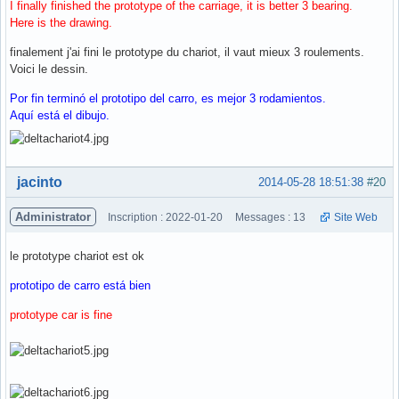
I finally finished the prototype of the carriage, it is better 3 bearing.
Here is the drawing.
finalement j'ai fini le prototype du chariot, il vaut mieux 3 roulements.
Voici le dessin.
Por fin terminó el prototipo del carro, es mejor 3 rodamientos.
Aquí está el dibujo.
Hors ligne
jacinto
2014-05-28 18:51:38
#20
Administrator
Inscription : 2022-01-20
Messages : 13
Site Web
le prototype chariot est ok
prototipo de carro está bien
prototype car is fine