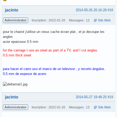
Hors ligne
jacinto
2014-05-26 20:16:28
#18
Administrator
Inscription : 2022-01-20
Messages : 13
Site Web
pour le chariot j'utilise un vieux cache écran plat , et je decoupe les
angles
acier epaisseur 0.5 mm
for the carriage I use an steel as part of a TV, and I cut angles.
0.5 mm thick steel
para hacer el carro uso el marco de un televisor , y recorto ángulos.
0,5 mm de espesor de acero
Hors ligne
jacinto
2014-05-27 19:48:25
#19
Administrator
Inscription : 2022-01-20
Messages : 13
Site Web