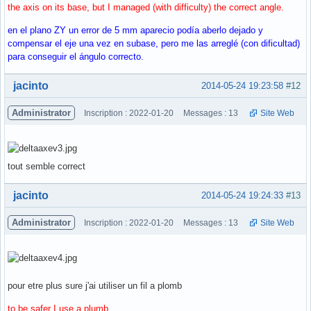
the axis on its base, but I managed (with difficulty) the correct angle.
en el plano ZY un error de 5 mm aparecio podía aberlo dejado y
compensar el eje una vez en subase, pero me las arreglé (con dificultad)
para conseguir el ángulo correcto.
Hors ligne
jacinto
2014-05-24 19:23:58
#12
Administrator
Inscription : 2022-01-20
Messages : 13
Site Web
tout semble correct
Hors ligne
jacinto
2014-05-24 19:24:33
#13
Administrator
Inscription : 2022-01-20
Messages : 13
Site Web
pour etre plus sure j'ai utiliser un fil a plomb
to be safer I use a plumb