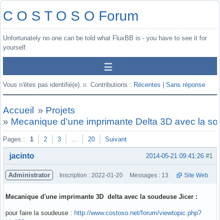
C O S T O S O Forum
Unfortunately no one can be told what FluxBB is - you have to see it for
yourself.
Vous n'êtes pas identifié(e).
Contributions :
Récentes
|
Sans réponse
Accueil
»
Projets
»
Mecanique d'une imprimante Delta 3D avec la so
Pages :
1
2
3
…
20
Suivant
jacinto
2014-05-21 09:41:26
#1
Administrator
Inscription : 2022-01-20
Messages : 13
Site Web
Mecanique d'une imprimante 3D delta avec la soudeuse Jicer :
pour faire la soudeuse :
http://www.costoso.net/forum/viewtopic.php?