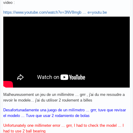
video :
https://www.youtube.com/watch?v=3NV8mgb … e=youtu.be
Malheureusement un jeu de un millimètre ... grrr , j'ai du me resoudre a
revoir le modele... j'ai du utiliser 2 roulement a billes
Desafortunadamente una juego de un milímetro ... grrr, tuve que revisar
el modelo ... Tuve que usar 2 rodamiento de bolas
Unfortunately one millimeter error ... grrr, I had to check the model ... I
had to use 2 ball bearing