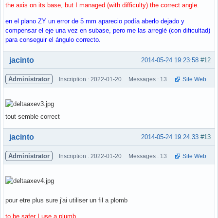
the axis on its base, but I managed (with difficulty) the correct angle.
en el plano ZY un error de 5 mm aparecio podía aberlo dejado y
compensar el eje una vez en subase, pero me las arreglé (con dificultad)
para conseguir el ángulo correcto.
Hors ligne
jacinto
2014-05-24 19:23:58
#12
Administrator
Inscription : 2022-01-20
Messages : 13
Site Web
tout semble correct
Hors ligne
jacinto
2014-05-24 19:24:33
#13
Administrator
Inscription : 2022-01-20
Messages : 13
Site Web
pour etre plus sure j'ai utiliser un fil a plomb
to be safer I use a plumb