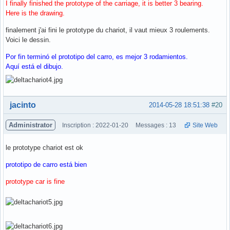
I finally finished the prototype of the carriage, it is better 3 bearing.
Here is the drawing.
finalement j'ai fini le prototype du chariot, il vaut mieux 3 roulements.
Voici le dessin.
Por fin terminó el prototipo del carro, es mejor 3 rodamientos.
Aquí está el dibujo.
Hors ligne
jacinto
2014-05-28 18:51:38
#20
Administrator
Inscription : 2022-01-20
Messages : 13
Site Web
le prototype chariot est ok
prototipo de carro está bien
prototype car is fine