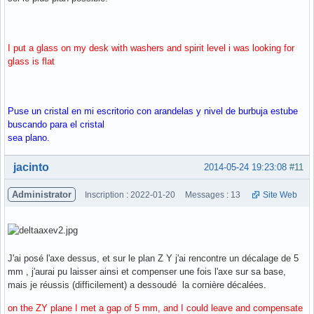
I put a glass on my desk with washers and spirit level i was looking for
glass is flat
Puse un cristal en mi escritorio con arandelas y nivel de burbuja estube
buscando para el cristal
sea plano.
Hors ligne
jacinto
2014-05-24 19:23:08
#11
Administrator
Inscription : 2022-01-20
Messages : 13
Site Web
J'ai posé l'axe dessus, et sur le plan Z Y j'ai rencontre un décalage de 5
mm , j'aurai pu laisser ainsi et compenser une fois l'axe sur sa base,
mais je réussis (difficilement) a dessoudé la cornière décalées.
on the ZY plane I met a gap of 5 mm, and I could leave and compensate