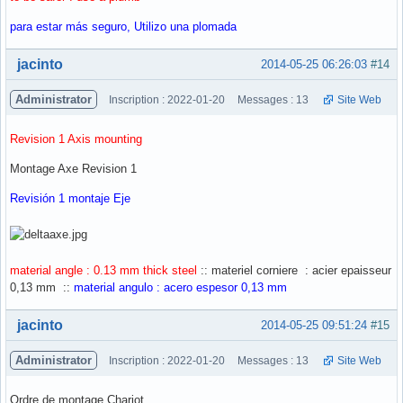
para estar más seguro, Utilizo una plomada
Hors ligne
jacinto
2014-05-25 06:26:03
#14
Administrator
Inscription : 2022-01-20
Messages : 13
Site Web
Revision 1 Axis mounting
Montage Axe Revision 1
Revisión 1 montaje Eje
material angle : 0.13 mm thick steel
:: materiel corniere : acier epaisseur
0,13 mm ::
material angulo : acero espesor 0,13 mm
Hors ligne
jacinto
2014-05-25 09:51:24
#15
Administrator
Inscription : 2022-01-20
Messages : 13
Site Web
Ordre de montage Chariot