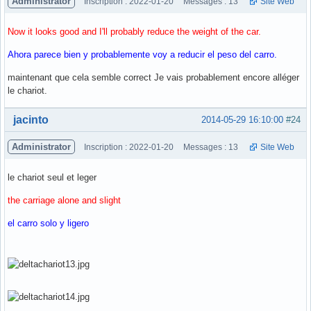
Administrator
Inscription : 2022-01-20
Messages : 13
Site Web
Now it looks good and I'll probably reduce the weight of the car.
Ahora parece bien y probablemente voy a reducir el peso del carro.
maintenant que cela semble correct Je vais probablement encore alléger
le chariot.
Hors ligne
jacinto
2014-05-29 16:10:00
#24
Administrator
Inscription : 2022-01-20
Messages : 13
Site Web
le chariot seul et leger
the carriage alone and slight
el carro solo y ligero