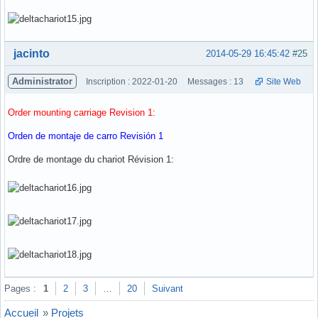
Hors ligne
jacinto
2014-05-29 16:45:42
#25
Administrator
Inscription : 2022-01-20
Messages : 13
Site Web
Order mounting carriage Revision 1:
Orden de montaje de carro Revisión 1
Ordre de montage du chariot Révision 1:
Hors ligne
Pages :
1
2
3
…
20
Suivant
Accueil
»
Projets