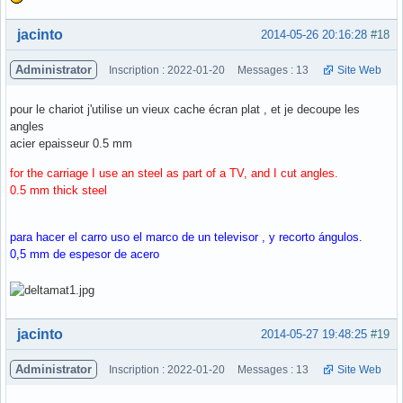
Hors ligne
jacinto
2014-05-26 20:16:28
#18
Administrator
Inscription : 2022-01-20
Messages : 13
Site Web
pour le chariot j'utilise un vieux cache écran plat , et je decoupe les
angles
acier epaisseur 0.5 mm
for the carriage I use an steel as part of a TV, and I cut angles.
0.5 mm thick steel
para hacer el carro uso el marco de un televisor , y recorto ángulos.
0,5 mm de espesor de acero
Hors ligne
jacinto
2014-05-27 19:48:25
#19
Administrator
Inscription : 2022-01-20
Messages : 13
Site Web