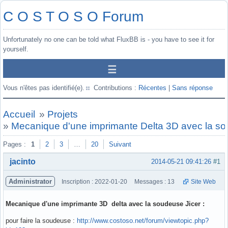
C O S T O S O Forum
Unfortunately no one can be told what FluxBB is - you have to see it for
yourself.
Vous n'êtes pas identifié(e).
Contributions :
Récentes
|
Sans réponse
Accueil
»
Projets
»
Mecanique d'une imprimante Delta 3D avec la so
Pages :
1
2
3
…
20
Suivant
jacinto
2014-05-21 09:41:26
#1
Administrator
Inscription : 2022-01-20
Messages : 13
Site Web
Mecanique d'une imprimante 3D delta avec la soudeuse Jicer :
pour faire la soudeuse :
http://www.costoso.net/forum/viewtopic.php?