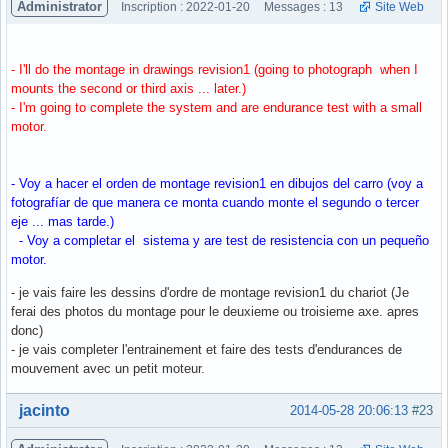
Administrator
Inscription : 2022-01-20
Messages : 13
Site Web
- I'll do the montage in drawings revision1 (going to photograph when I
mounts the second or third axis ... later.)
- I'm going to complete the system and are endurance test with a small
motor.
- Voy a hacer el orden de montage revision1 en dibujos del carro (voy a
fotografíar de que manera ce monta cuando monte el segundo o tercer
eje ... mas tarde.)
- Voy a completar el sistema y are test de resistencia con un pequeño
motor.
- je vais faire les dessins d'ordre de montage revision1 du chariot (Je
ferai des photos du montage pour le deuxieme ou troisieme axe. apres
donc)
- je vais completer l'entrainement et faire des tests d'endurances de
mouvement avec un petit moteur.
Hors ligne
jacinto
2014-05-28 20:06:13
#23