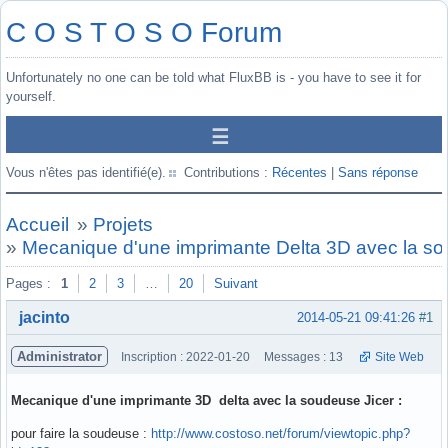
C O S T O S O Forum
Unfortunately no one can be told what FluxBB is - you have to see it for
yourself.
Vous n'êtes pas identifié(e).
Contributions :
Récentes
|
Sans réponse
Accueil
»
Projets
»
Mecanique d'une imprimante Delta 3D avec la so
Pages :
1
2
3
…
20
Suivant
jacinto
2014-05-21 09:41:26
#1
Administrator
Inscription : 2022-01-20
Messages : 13
Site Web
Mecanique d'une imprimante 3D delta avec la soudeuse Jicer :
pour faire la soudeuse :
http://www.costoso.net/forum/viewtopic.php?