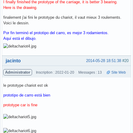
I finally finished the prototype of the carriage, it is better 3 bearing.
Here is the drawing.
finalement j'ai fini le prototype du chariot, il vaut mieux 3 roulements.
Voici le dessin.
Por fin terminó el prototipo del carro, es mejor 3 rodamientos.
Aquí está el dibujo.
Hors ligne
jacinto
2014-05-28 18:51:38
#20
Administrator
Inscription : 2022-01-20
Messages : 13
Site Web
le prototype chariot est ok
prototipo de carro está bien
prototype car is fine