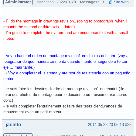
Administrator
Inscription : 2022-01-20
Messages : 13
Site Web
- I'll do the montage in drawings revision1 (going to photograph when I
mounts the second or third axis ... later.)
- I'm going to complete the system and are endurance test with a small
motor.
- Voy a hacer el orden de montage revision1 en dibujos del carro (voy a
fotografíar de que manera ce monta cuando monte el segundo o tercer
eje ... mas tarde.)
- Voy a completar el sistema y are test de resistencia con un pequeño
motor.
- je vais faire les dessins d'ordre de montage revision1 du chariot (Je
ferai des photos du montage pour le deuxieme ou troisieme axe. apres
donc)
- je vais completer l'entrainement et faire des tests d'endurances de
mouvement avec un petit moteur.
Hors ligne
jacinto
2014-05-28 20:06:13
#23