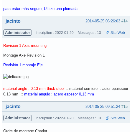
para estar más seguro, Utilizo una plomada
Hors ligne
jacinto
2014-05-25 06:26:03
#14
Administrator
Inscription : 2022-01-20
Messages : 13
Site Web
Revision 1 Axis mounting
Montage Axe Revision 1
Revisión 1 montaje Eje
material angle : 0.13 mm thick steel
:: materiel corniere : acier epaisseur
0,13 mm ::
material angulo : acero espesor 0,13 mm
Hors ligne
jacinto
2014-05-25 09:51:24
#15
Administrator
Inscription : 2022-01-20
Messages : 13
Site Web
Ordre de montage Chariot