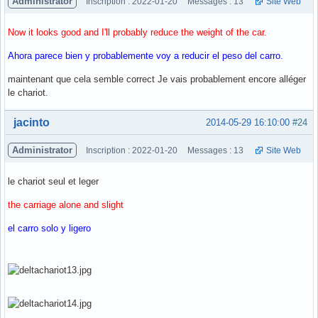
Administrator
Inscription : 2022-01-20
Messages : 13
Site Web
Now it looks good and I'll probably reduce the weight of the car.
Ahora parece bien y probablemente voy a reducir el peso del carro.
maintenant que cela semble correct Je vais probablement encore alléger
le chariot.
Hors ligne
jacinto
2014-05-29 16:10:00
#24
Administrator
Inscription : 2022-01-20
Messages : 13
Site Web
le chariot seul et leger
the carriage alone and slight
el carro solo y ligero