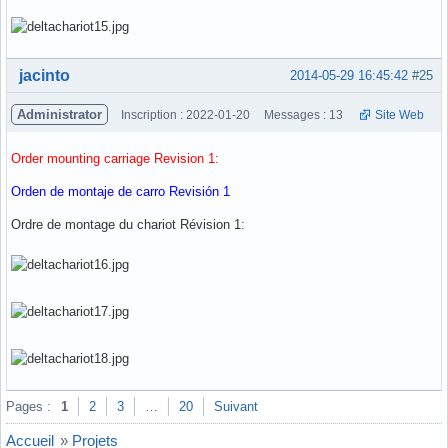
Hors ligne
jacinto
2014-05-29 16:45:42
#25
Administrator
Inscription : 2022-01-20
Messages : 13
Site Web
Order mounting carriage Revision 1:
Orden de montaje de carro Revisión 1
Ordre de montage du chariot Révision 1:
Hors ligne
Pages :
1
2
3
…
20
Suivant
Accueil
»
Projets