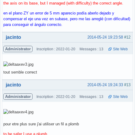
the axis on its base, but I managed (with difficulty) the correct angle.
en el plano ZY un error de 5 mm aparecio podía aberlo dejado y
compensar el eje una vez en subase, pero me las arreglé (con dificultad)
para conseguir el ángulo correcto.
Hors ligne
jacinto
2014-05-24 19:23:58
#12
Administrator
Inscription : 2022-01-20
Messages : 13
Site Web
tout semble correct
Hors ligne
jacinto
2014-05-24 19:24:33
#13
Administrator
Inscription : 2022-01-20
Messages : 13
Site Web
pour etre plus sure j'ai utiliser un fil a plomb
to be safer I use a plumb