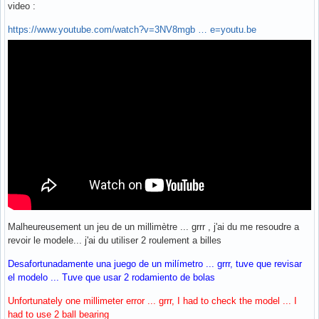
video :
https://www.youtube.com/watch?v=3NV8mgb … e=youtu.be
Malheureusement un jeu de un millimètre ... grrr , j'ai du me resoudre a
revoir le modele... j'ai du utiliser 2 roulement a billes
Desafortunadamente una juego de un milímetro ... grrr, tuve que revisar
el modelo ... Tuve que usar 2 rodamiento de bolas
Unfortunately one millimeter error ... grrr, I had to check the model ... I
had to use 2 ball bearing