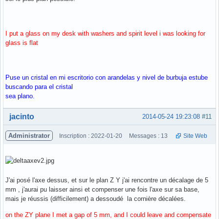
I put a glass on my desk with washers and spirit level i was looking for
glass is flat
Puse un cristal en mi escritorio con arandelas y nivel de burbuja estube
buscando para el cristal
sea plano.
Hors ligne
jacinto
2014-05-24 19:23:08
#11
Administrator
Inscription : 2022-01-20
Messages : 13
Site Web
J'ai posé l'axe dessus, et sur le plan Z Y j'ai rencontre un décalage de 5
mm , j'aurai pu laisser ainsi et compenser une fois l'axe sur sa base,
mais je réussis (difficilement) a dessoudé la cornière décalées.
on the ZY plane I met a gap of 5 mm, and I could leave and compensate