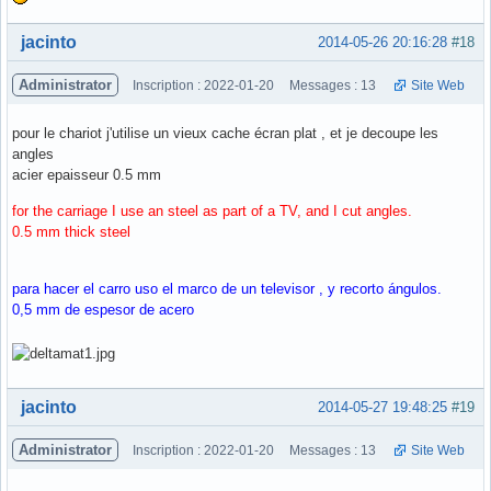
Hors ligne
jacinto
2014-05-26 20:16:28
#18
Administrator
Inscription : 2022-01-20
Messages : 13
Site Web
pour le chariot j'utilise un vieux cache écran plat , et je decoupe les
angles
acier epaisseur 0.5 mm
for the carriage I use an steel as part of a TV, and I cut angles.
0.5 mm thick steel
para hacer el carro uso el marco de un televisor , y recorto ángulos.
0,5 mm de espesor de acero
Hors ligne
jacinto
2014-05-27 19:48:25
#19
Administrator
Inscription : 2022-01-20
Messages : 13
Site Web