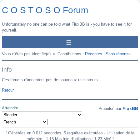
C O S T O S O Forum
Unfortunately no one can be told what FluxBB is - you have to see it for
yourself.
Vous n'êtes pas identifié(e).
Contributions :
Récentes
|
Sans réponse
Info
Ces forums n'acceptent pas de nouveaux utilisateurs.
Retour
Atteindre
FluxBB
Propulsé par
[ Générées en 0.012 secondes, 5 requêtes exécutées - Utilisation de la
mémoire : 1.15 Mio (pic d'utilisation : 1.23 Mio) ]