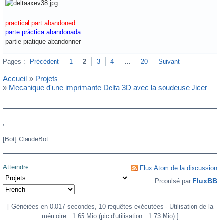
practical part abandoned
parte práctica abandonada
partie pratique abandonner
Hors ligne
Pages :
Précédent
1
2
3
4
…
20
Suivant
Accueil
»
Projets
»
Mecanique d'une imprimante Delta 3D avec la soudeuse Jicer
,
[Bot] ClaudeBot
Atteindre
Flux Atom de la discussion
FluxBB
Propulsé par
[ Générées en 0.017 secondes, 10 requêtes exécutées - Utilisation de la
mémoire : 1.65 Mio (pic d'utilisation : 1.73 Mio) ]