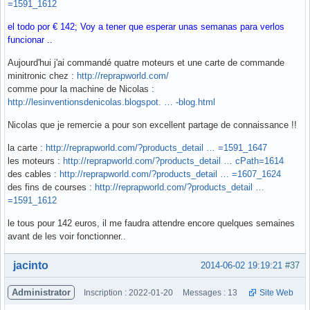
=1591_1612
el todo por € 142; Voy a tener que esperar unas semanas para verlos
funcionar ..
Aujourd'hui j'ai commandé quatre moteurs et une carte de commande
minitronic chez :
http://reprapworld.com/
comme pour la machine de Nicolas :
http://lesinventionsdenicolas.blogspot. … -blog.html
Nicolas que je remercie a pour son excellent partage de connaissance !!
la carte :
http://reprapworld.com/?products_detail … =1591_1647
les moteurs :
http://reprapworld.com/?products_detail … cPath=1614
des cables :
http://reprapworld.com/?products_detail … =1607_1624
des fins de courses :
http://reprapworld.com/?products_detail …
=1591_1612
le tous pour 142 euros, il me faudra attendre encore quelques semaines
avant de les voir fonctionner..
Hors ligne
jacinto
2014-06-02 19:19:21
#37
Administrator
Inscription : 2022-01-20
Messages : 13
Site Web