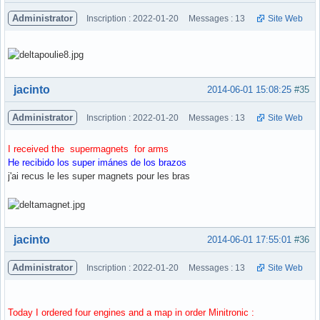
Administrator
Inscription : 2022-01-20
Messages : 13
Site Web
Hors ligne
jacinto
2014-06-01 15:08:25
#35
Administrator
Inscription : 2022-01-20
Messages : 13
Site Web
I received the supermagnets for arms
He recibido los super imánes de los brazos
j'ai recus le les super magnets pour les bras
Hors ligne
jacinto
2014-06-01 17:55:01
#36
Administrator
Inscription : 2022-01-20
Messages : 13
Site Web
Today I ordered four engines and a map in order Minitronic :