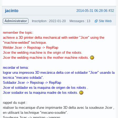
Hors ligne
jacinto
2014-05-31 06:28:06
#32
Administrator
Inscription : 2022-01-20
Messages : 13
Site Web
remember the topic:
achieve a 3D printer delta mechanical with welder "Jicer" using the
"machine-welded" technique.
Welder Jicer -> Repstrap -> RepRap
Jicer the welding machine is the origin of the robots.
Jicer the welding machine is the mother machine robots.
recordar el tema:
lograr una impresora 3D mecánica delta con el soldador "Jicer" usando la
tecnica "mecano soldada".
Soldador Jicer -> Repstrap -> RepRap
Jicer el soldador es la maquina de origen de los robots .
Jicer sodador es la maquina madre de los robots.
rappel du sujet :
réaliser la mecanique d'une imprimante 3D delta avec la soudeuse Jicer ,
en utilisant la technique "mecano-soudée".
Soudeuse Jicer --> repstrap -->reprap