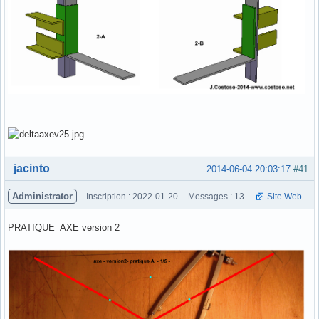
Hors ligne
jacinto
2014-06-04 20:03:17
#41
Administrator
Inscription : 2022-01-20
Messages : 13
Site Web
PRATIQUE AXE version 2