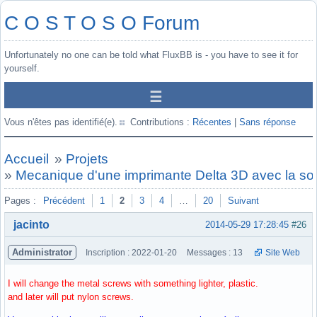
C O S T O S O Forum
Unfortunately no one can be told what FluxBB is - you have to see it for
yourself.
Vous n'êtes pas identifié(e).
Contributions :
Récentes
|
Sans réponse
Accueil
»
Projets
»
Mecanique d'une imprimante Delta 3D avec la so
Pages :
Précédent
1
2
3
4
…
20
Suivant
jacinto
2014-05-29 17:28:45
#26
Administrator
Inscription : 2022-01-20
Messages : 13
Site Web
I will change the metal screws with something lighter, plastic.
and later will put nylon screws.