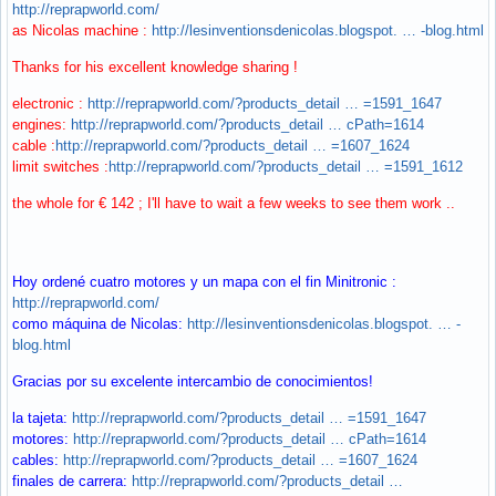
http://reprapworld.com/
as Nicolas machine :
http://lesinventionsdenicolas.blogspot. … -blog.html
Thanks for his excellent knowledge sharing !
electronic :
http://reprapworld.com/?products_detail … =1591_1647
engines:
http://reprapworld.com/?products_detail … cPath=1614
cable :
http://reprapworld.com/?products_detail … =1607_1624
limit switches :
http://reprapworld.com/?products_detail … =1591_1612
the whole for € 142 ; I'll have to wait a few weeks to see them work ..
Hoy ordené cuatro motores y un mapa con el fin Minitronic :
http://reprapworld.com/
como máquina de Nicolas:
http://lesinventionsdenicolas.blogspot. … -
blog.html
Gracias por su excelente intercambio de conocimientos!
la tajeta:
http://reprapworld.com/?products_detail … =1591_1647
motores:
http://reprapworld.com/?products_detail … cPath=1614
cables:
http://reprapworld.com/?products_detail … =1607_1624
finales de carrera:
http://reprapworld.com/?products_detail …