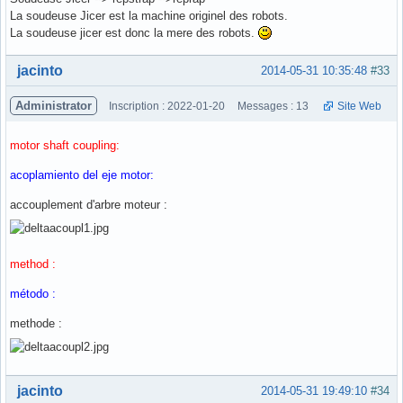
La soudeuse Jicer est la machine originel des robots.
La soudeuse jicer est donc la mere des robots.
Hors ligne
jacinto
2014-05-31 10:35:48
#33
Administrator
Inscription : 2022-01-20
Messages : 13
Site Web
motor shaft coupling:
acoplamiento del eje motor:
accouplement d'arbre moteur :
method :
método :
methode :
Hors ligne
jacinto
2014-05-31 19:49:10
#34