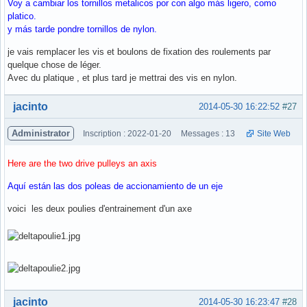
Voy a cambiar los tornillos metalicos por con algo más ligero, como
platico.
y más tarde pondre tornillos de nylon.
je vais remplacer les vis et boulons de fixation des roulements par
quelque chose de léger.
Avec du platique , et plus tard je mettrai des vis en nylon.
Hors ligne
jacinto
2014-05-30 16:22:52
#27
Administrator
Inscription : 2022-01-20
Messages : 13
Site Web
Here are the two drive pulleys an axis
Aquí están las dos poleas de accionamiento de un eje
voici les deux poulies d'entrainement d'un axe
Hors ligne
jacinto
2014-05-30 16:23:47
#28