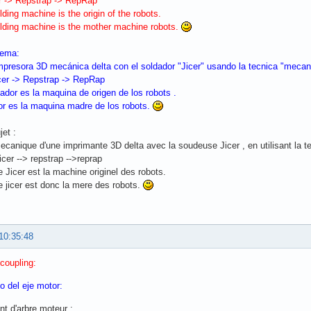
r -> Repstrap -> RepRap
lding machine is the origin of the robots.
elding machine is the mother machine robots.
tema:
impresora 3D mecánica delta con el soldador "Jicer" usando la tecnica "mecan
cer -> Repstrap -> RepRap
dador es la maquina de origen de los robots .
or es la maquina madre de los robots.
jet :
 mecanique d'une imprimante 3D delta avec la soudeuse Jicer , en utilisant la
cer --> repstrap -->reprap
Jicer est la machine originel des robots.
 jicer est donc la mere des robots.
10:35:48
coupling:
o del eje motor:
t d'arbre moteur :