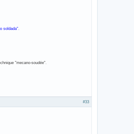
o soldada".
 technique "mecano-soudée".
#33