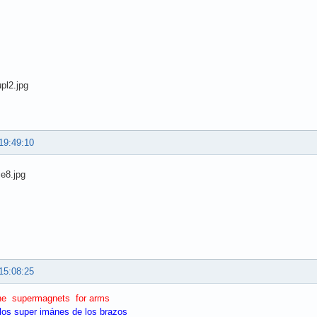
19:49:10
15:08:25
the supermagnets for arms
 los super imánes de los brazos