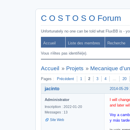
C O S T O S O Forum
Unfortunately no one can be told what FluxBB is - you
Accueil
Liste des membres
Recherche
Vous n'êtes pas identifié(e).
Accueil
»
Projets
»
Mecanique d'un
Pages :
Précédent
1
2
3
4
…
20
jacinto
2014-05-29 
Administrator
I will chang
and later wi
Inscription : 2022-01-20
Messages : 13
Voy a cambia
Site Web
y más tarde 
je vais remp