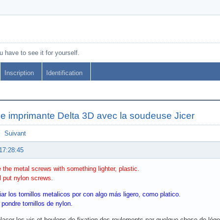
 have to see it for yourself.
Inscription
Identification
e imprimante Delta 3D avec la soudeuse Jicer
Suivant
17:28:45
e the metal screws with something lighter, plastic.
ll put nylon screws.
r los tornillos metalicos por con algo más ligero, como platico.
pondre tornillos de nylon.
lacer les vis et boulons de fixation des roulements par quelque chose de lége