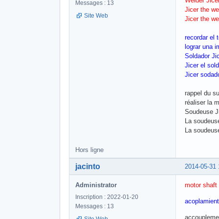
Welder Jice
Messages : 13
Jicer the we
Site Web
Jicer the w
recordar el 
lograr una 
Soldador Ji
Jicer el sol
Jicer sodad
rappel du su
réaliser la
Soudeuse Ji
La soudeuse 
La soudeuse
Hors ligne
jacinto
2014-05-31 
Administrator
motor shaft 
Inscription : 2022-01-20
acoplamient
Messages : 13
accouplemen
Site Web