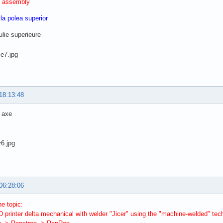
y assembly
la polea superior
lie superieure
18:13:48
l axe
06:28:06
e topic:
D printer delta mechanical with welder "Jicer" using the "machine-welded" tec