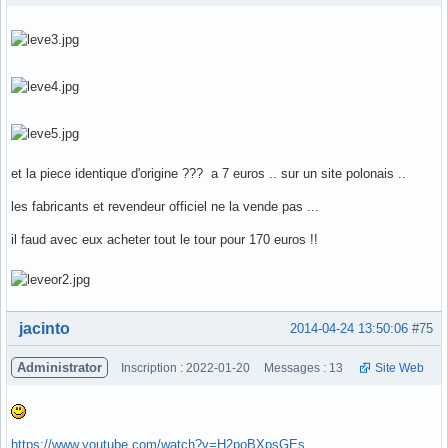
et la piece identique d'origine ??? a 7 euros .. sur un site polonais ..
les fabricants et revendeur officiel ne la vende pas ...
il faud avec eux acheter tout le tour pour 170 euros !!
Hors ligne
jacinto
2014-04-24 13:50:06
#75
Administrator
Inscription : 2022-01-20
Messages : 13
Site Web
https://www.youtube.com/watch?v=H2poBXpsGEs