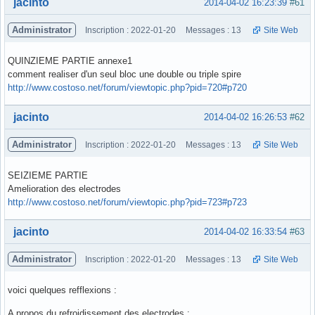
Hors ligne
jacinto
2014-04-02 16:23:39
#61
Administrator
Inscription : 2022-01-20
Messages : 13
Site Web
QUINZIEME PARTIE annexe1
comment realiser d'un seul bloc une double ou triple spire
http://www.costoso.net/forum/viewtopic.php?pid=720#p720
Hors ligne
jacinto
2014-04-02 16:26:53
#62
Administrator
Inscription : 2022-01-20
Messages : 13
Site Web
SEIZIEME PARTIE
Amelioration des electrodes
http://www.costoso.net/forum/viewtopic.php?pid=723#p723
Hors ligne
jacinto
2014-04-02 16:33:54
#63
Administrator
Inscription : 2022-01-20
Messages : 13
Site Web
voici quelques refflexions :
A propos du refroidissement des electrodes :