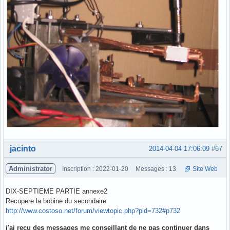
Hors ligne
jacinto
2014-04-04 17:06:09
#67
Administrator
Inscription : 2022-01-20
Messages : 13
Site Web
DIX-SEPTIEME PARTIE annexe2
Recupere la bobine du secondaire
http://www.costoso.net/forum/viewtopic.php?pid=732#p732
j'ai reçu des messages me conseillant de ne pas continuer dans