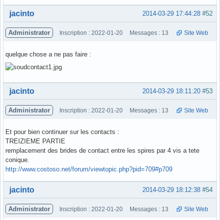
Hors ligne
jacinto
2014-03-29 17:44:28
#52
Administrator
Inscription : 2022-01-20
Messages : 13
Site Web
quelque chose a ne pas faire :
Hors ligne
jacinto
2014-03-29 18:11:20
#53
Administrator
Inscription : 2022-01-20
Messages : 13
Site Web
Et pour bien continuer sur les contacts :
TREIZIEME PARTIE
remplacement des brides de contact entre les spires par 4 vis a tete
conique.
http://www.costoso.net/forum/viewtopic.php?pid=709#p709
Hors ligne
jacinto
2014-03-29 18:12:38
#54
Administrator
Inscription : 2022-01-20
Messages : 13
Site Web