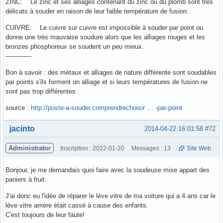
ZINC: Le zinc et ses alliages contenant du zinc ou du plomb sont très
délicats à souder en raison de leur faible température de fusion.
CUIVRE: Le cuivre sur cuivre est impossible à souder par point ou
donne une très mauvaise soudure alors que les alliages rouges et les
bronzes phosphoreux se soudent un peu mieux.
-------------
Bon à savoir : des métaux et alliages de nature différente sont soudables
par points s'ils forment un alliage et si leurs températures de fusion ne
sont pas trop différentes
source :
http://poste-a-souder.comprendrechoisir … -par-point
Hors ligne
jacinto
2014-04-22 16:01:58
#72
Administrator
Inscription : 2022-01-20
Messages : 13
Site Web
Bonjour, je me demandais quoi faire avec la soudeuse mise appart des
paniers à fruit.
J'ai donc eu l'idée de réparer le lève vitre de ma voiture qui a 4 ans car le
lève vitre arrière était cassé à cause des enfants.
C'est toujours de leur faute!