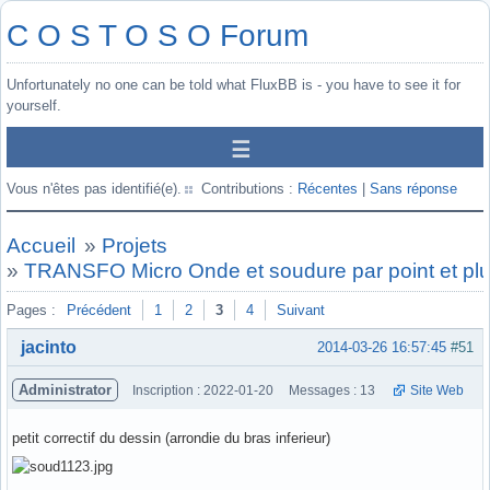
C O S T O S O Forum
Unfortunately no one can be told what FluxBB is - you have to see it for
yourself.
Vous n'êtes pas identifié(e).
Contributions :
Récentes
|
Sans réponse
Accueil
»
Projets
»
TRANSFO Micro Onde et soudure par point et pl
Pages :
Précédent
1
2
3
4
Suivant
jacinto
2014-03-26 16:57:45
#51
Administrator
Inscription : 2022-01-20
Messages : 13
Site Web
petit correctif du dessin (arrondie du bras inferieur)