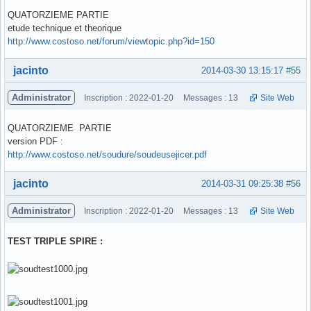
QUATORZIEME PARTIE
etude technique et theorique
http://www.costoso.net/forum/viewtopic.php?id=150
Hors ligne
jacinto
2014-03-30 13:15:17
#55
Administrator
Inscription : 2022-01-20
Messages : 13
Site Web
QUATORZIEME PARTIE
version PDF :
http://www.costoso.net/soudure/soudeusejicer.pdf
Hors ligne
jacinto
2014-03-31 09:25:38
#56
Administrator
Inscription : 2022-01-20
Messages : 13
Site Web
TEST TRIPLE SPIRE :