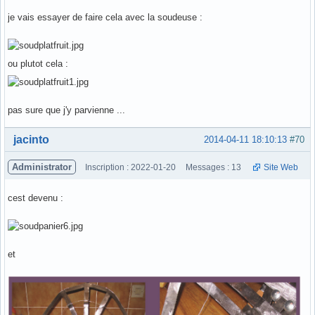
je vais essayer de faire cela avec la soudeuse :
ou plutot cela :
pas sure que j'y parvienne ...
Hors ligne
jacinto
2014-04-11 18:10:13
#70
Administrator
Inscription : 2022-01-20
Messages : 13
Site Web
cest devenu :
et