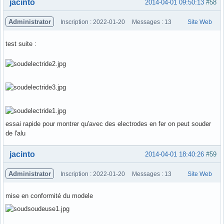
Hors ligne
jacinto
2014-04-01 09:50:13
#58
Administrator
Inscription : 2022-01-20
Messages : 13
Site Web
test suite :
essai rapide pour montrer qu'avec des electrodes en fer on peut souder
de l'alu
Hors ligne
jacinto
2014-04-01 18:40:26
#59
Administrator
Inscription : 2022-01-20
Messages : 13
Site Web
mise en conformité du modele