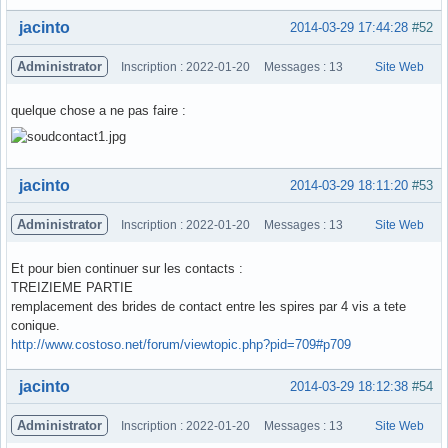
Hors ligne
jacinto
2014-03-29 17:44:28
#52
Administrator
Inscription : 2022-01-20
Messages : 13
Site Web
quelque chose a ne pas faire :
Hors ligne
jacinto
2014-03-29 18:11:20
#53
Administrator
Inscription : 2022-01-20
Messages : 13
Site Web
Et pour bien continuer sur les contacts :
TREIZIEME PARTIE
remplacement des brides de contact entre les spires par 4 vis a tete
conique.
http://www.costoso.net/forum/viewtopic.php?pid=709#p709
Hors ligne
jacinto
2014-03-29 18:12:38
#54
Administrator
Inscription : 2022-01-20
Messages : 13
Site Web