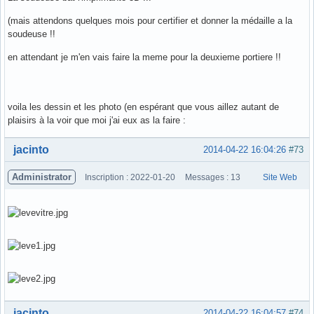
(mais attendons quelques mois pour certifier et donner la médaille a la
soudeuse !!
en attendant je m'en vais faire la meme pour la deuxieme portiere !!
voila les dessin et les photo (en espérant que vous aillez autant de
plaisirs à la voir que moi j'ai eux as la faire :
Hors ligne
jacinto
2014-04-22 16:04:26
#73
Administrator
Inscription : 2022-01-20
Messages : 13
Site Web
Hors ligne
jacinto
2014-04-22 16:04:57
#74