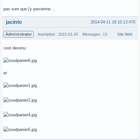
pas sure que j'y parvienne ...
Hors ligne
jacinto
2014-04-11 18:10:13
#70
Administrator
Inscription : 2022-01-20
Messages : 13
Site Web
cest devenu :
et