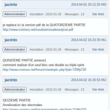
Hors ligne
jacinto
2014-04-01 20:12:20
#60
Administrator
Inscription : 2022-01-20
Messages : 13
Site Web
je replace ici la version pdf de la QUATORZIEME PARTIE
http://www.costoso.net/soudure/soudeusejicer.pdf
Hors ligne
jacinto
2014-04-02 16:23:39
#61
Administrator
Inscription : 2022-01-20
Messages : 13
Site Web
QUINZIEME PARTIE annexe1
comment realiser d'un seul bloc une double ou triple spire
http://www.costoso.net/forum/viewtopic.php?pid=720#p720
Hors ligne
jacinto
2014-04-02 16:26:53
#62
Administrator
Inscription : 2022-01-20
Messages : 13
Site Web
SEIZIEME PARTIE
Amelioration des electrodes
http://www.costoso.net/forum/viewtopic.php?pid=723#p723