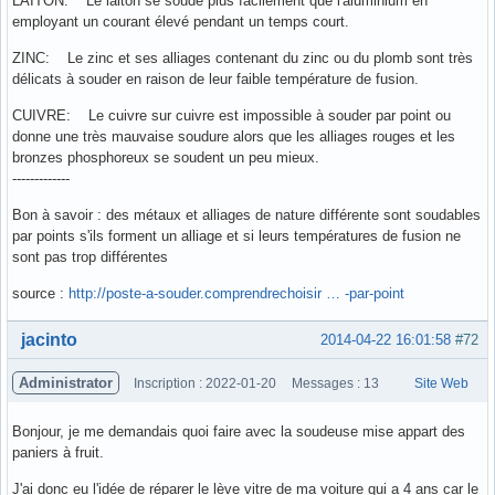
LAITON: Le laiton se soude plus facilement que l'aluminium en
employant un courant élevé pendant un temps court.
ZINC: Le zinc et ses alliages contenant du zinc ou du plomb sont très
délicats à souder en raison de leur faible température de fusion.
CUIVRE: Le cuivre sur cuivre est impossible à souder par point ou
donne une très mauvaise soudure alors que les alliages rouges et les
bronzes phosphoreux se soudent un peu mieux.
-------------
Bon à savoir : des métaux et alliages de nature différente sont soudables
par points s'ils forment un alliage et si leurs températures de fusion ne
sont pas trop différentes
source :
http://poste-a-souder.comprendrechoisir … -par-point
Hors ligne
jacinto
2014-04-22 16:01:58
#72
Administrator
Inscription : 2022-01-20
Messages : 13
Site Web
Bonjour, je me demandais quoi faire avec la soudeuse mise appart des
paniers à fruit.
J'ai donc eu l'idée de réparer le lève vitre de ma voiture qui a 4 ans car le