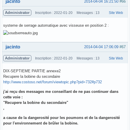
Hors ligne
jacinto
2014-04-04 16:21:50
#66
Administrator
Inscription : 2022-01-20
Messages : 13
Site Web
systeme de serrage automatique avec visseuse en position 2 :
Hors ligne
jacinto
2014-04-04 17:06:09
#67
Administrator
Inscription : 2022-01-20
Messages : 13
Site Web
DIX-SEPTIEME PARTIE annexe2
Recupere la bobine du secondaire
http://www.costoso.net/forum/viewtopic.php?pid=732#p732
j'ai reçu des messages me conseillant de ne pas continuer dans
cette voie :
"Recupere la bobine du secondaire"
,
a cause de la dangerosité pour les poumons et de la dangerosité
pour l'environnement de brûler la bobine.