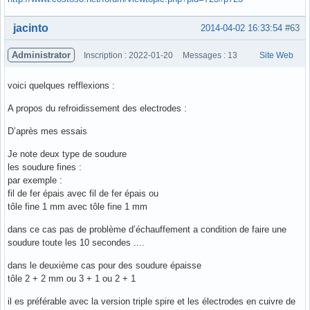
Hors ligne
jacinto
2014-04-02 16:33:54
#63
Administrator
Inscription : 2022-01-20
Messages : 13
Site Web
voici quelques refflexions :
A propos du refroidissement des electrodes :
D’après mes essais
Je note deux type de soudure
les soudure fines :
par exemple :
fil de fer épais avec fil de fer épais ou
tôle fine 1 mm avec tôle fine 1 mm
dans ce cas pas de problème d’échauffement a condition de faire une
soudure toute les 10 secondes ....
dans le deuxième cas pour des soudure épaisse
tôle 2 + 2 mm ou 3 + 1 ou 2 + 1
il es préférable avec la version triple spire et les électrodes en cuivre de