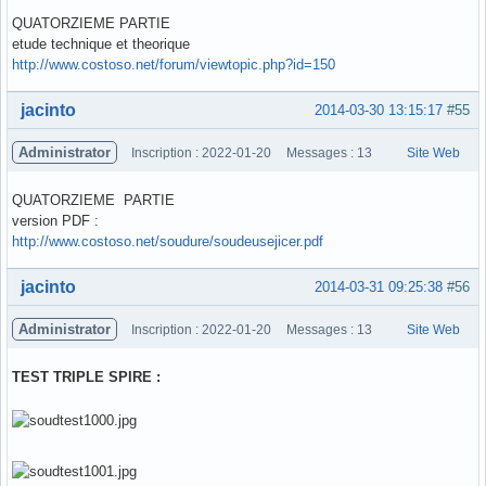
QUATORZIEME PARTIE
etude technique et theorique
http://www.costoso.net/forum/viewtopic.php?id=150
Hors ligne
jacinto
2014-03-30 13:15:17
#55
Administrator
Inscription : 2022-01-20
Messages : 13
Site Web
QUATORZIEME PARTIE
version PDF :
http://www.costoso.net/soudure/soudeusejicer.pdf
Hors ligne
jacinto
2014-03-31 09:25:38
#56
Administrator
Inscription : 2022-01-20
Messages : 13
Site Web
TEST TRIPLE SPIRE :