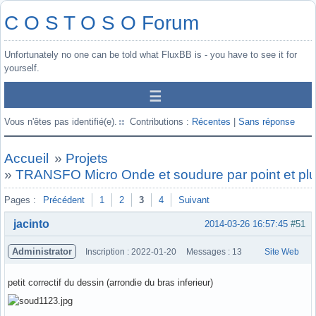
C O S T O S O Forum
Unfortunately no one can be told what FluxBB is - you have to see it for
yourself.
Vous n'êtes pas identifié(e).
Contributions :
Récentes
|
Sans réponse
Accueil
»
Projets
»
TRANSFO Micro Onde et soudure par point et pl
Pages :
Précédent
1
2
3
4
Suivant
jacinto
2014-03-26 16:57:45
#51
Administrator
Inscription : 2022-01-20
Messages : 13
Site Web
petit correctif du dessin (arrondie du bras inferieur)