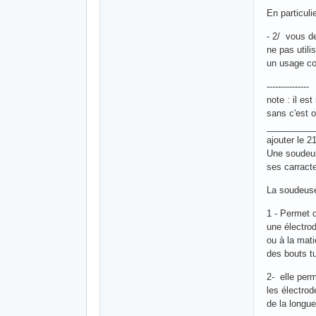
En particuli
- 2/ vous de
ne pas utili
un usage co
---------------
note : il es
sans c'est o
__________
ajouter le 2
Une soudeus
ses carracte
La soudeuse
1 - Permet 
une électro
ou à la matiè
des bouts tu
2- elle perm
les électrod
de la longu