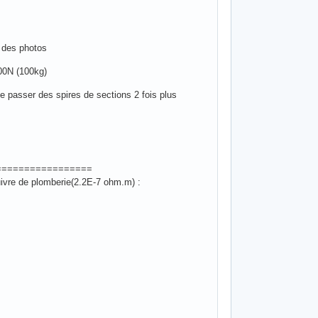
t des photos
000N (100kg)
e passer des spires de sections 2 fois plus
=================
uivre de plomberie(2.2E-7 ohm.m) :