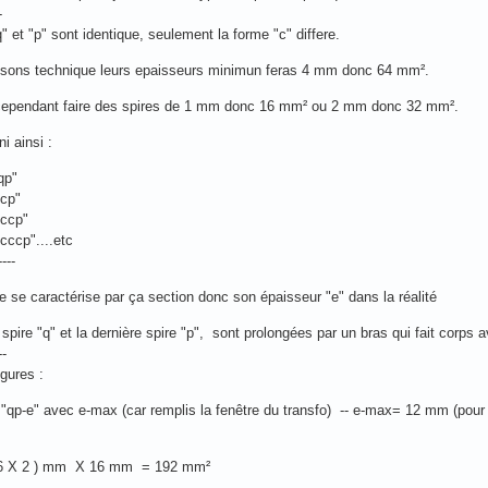
-
q" et "p" sont identique, seulement la forme "c" differe.
isons technique leurs epaisseurs minimun feras 4 mm donc 64 mm².
cependant faire des spires de 1 mm donc 16 mm² ou 2 mm donc 32 mm².
i ainsi :
qp"
qcp"
qccp"
cccp"....etc
----
 se caractérise par ça section donc son épaisseur "e" dans la réalité
spire "q" et la dernière spire "p", sont prolongées par un bras qui fait corps a
--
gures :
 "qp-e" avec e-max (car remplis la fenêtre du transfo) -- e-max= 12 mm (pour
( 6 X 2 ) mm X 16 mm = 192 mm²