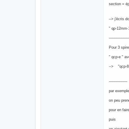
section = ép
--> j'écris d
" qp-12mm-
-----------------
Pour 3 spire
" qcp-e " a
--> "qcp-8
----------------
par exempl
on peu prend
pour en fair
puis
en ajoutant