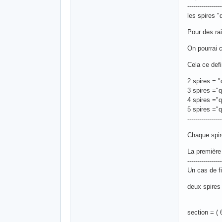
-----------------
les spires "
Pour des ra
On pourrai 
Cela ce defin
2 spires = "
3 spires ="
4 spires ="
5 spires ="q
-----------------
Chaque spire
La première 
-----------------
Un cas de fi
deux spires
section = 