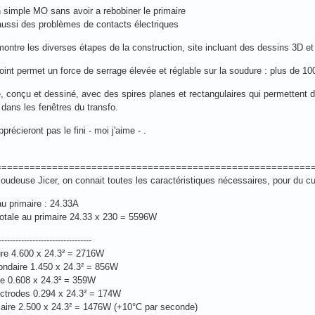
n simple MO sans avoir a rebobiner le primaire
 aussi des problèmes de contacts électriques
montre les diverses étapes de la construction, site incluant des dessins 3D e
 joint permet un force de serrage élevée et réglable sur la soudure : plus de 1
, conçu et dessiné, avec des spires planes et rectangulaires qui permettent d
dans les fenêtres du transfo.
précieront pas le fini - moi j'aime - .
========================================================
soudeuse Jicer, on connait toutes les caractéristiques nécessaires, pour du c
au primaire : 24.33A
otale au primaire 24.33 x 230 = 5596W
---------------------------------
ure 4.600 x 24.3² = 2716W
ondaire 1.450 x 24.3² = 856W
ce 0.608 x 24.3² = 359W
ectrodes 0.294 x 24.3² = 174W
maire 2.500 x 24.3² = 1476W (+10°C par seconde)