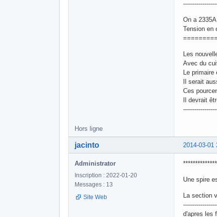
-----------------
On a 2335A 
Tension en 
========
Les nouvelle
Avec du cui
Le primaire
Il serait au
Ces pourcent
Il devrait ê
-----------------
Hors ligne
jacinto
2014-03-01 
Administrator
*************
Inscription : 2022-01-20
Une spire e
Messages : 13
La section 
Site Web
-----------------
d'apres les 