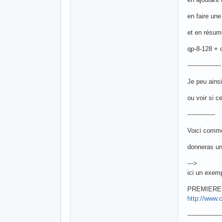
en faire une
et en résum
qp-8-128 + 
-----------------
Je peu ains
ou voir si c
--------------
Voici comme
donneras un
--->
ici un exemp
PREMIERE
http://www.
-----------------