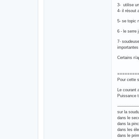
3- utilise u
4- il résout
5- se topic 
6 - le serre
7- soudeuse
importantes 
Certains n'ap
========
Pour cette 
Le courant 
Puissance t
-----------------
sur la soud
dans le sec
dans la pin
dans les él
dans le pri