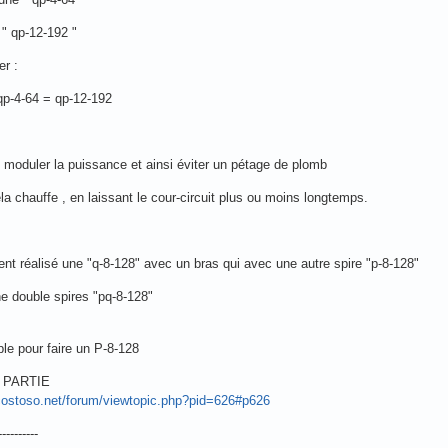
 " qp-12-192 "
er :
qp-4-64 = qp-12-192
i moduler la puissance et ainsi éviter un pétage de plomb
ela chauffe , en laissant le cour-circuit plus ou moins longtemps.
nt réalisé une "q-8-128" avec un bras qui avec une autre spire "p-8-128"
e double spires "pq-8-128"
le pour faire un P-8-128
 PARTIE
costoso.net/forum/viewtopic.php?pid=626#p626
----------