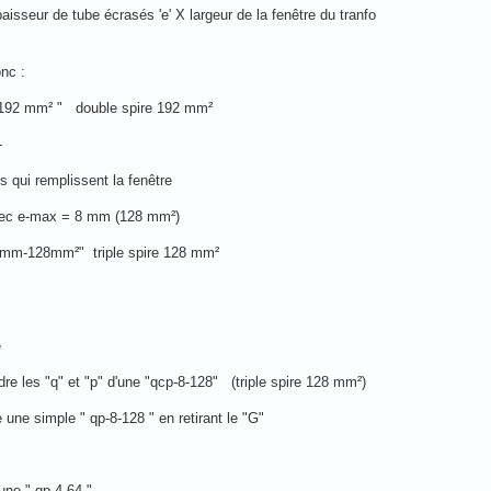
aisseur de tube écrasés 'e' X largeur de la fenêtre du tranfo
onc :
192 mm² " double spire 192 mm²
-
s qui remplissent la fenêtre
vec e-max = 8 mm (128 mm²)
mm-128mm²" triple spire 128 mm²
e
re les "q" et "p" d'une "qcp-8-128" (triple spire 128 mm²)
e une simple " qp-8-128 " en retirant le "G"
 une " qp-4-64 "