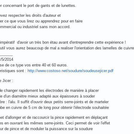
er concernant le port de gants et de lunettes.
vez respecter les droits d'auteur et
ser ce que vous lirez ou apprendrez pour en faire
mmercial ou industriel sans mon accord.
t impératif d'avoir un très bon étau avant d'entreprendre cette expérience !
util vous aurez beaucoup de mal a realiser l'orientation des lamelles de cuivre
______
1/5/2014
e de ce type vos entre 40 et 60 euros.
ristiques sont :
http://www.costoso.net/soudure/soudeusejicer.pdf
 Jicer :
de changer rapidement les électrodes de manière à placer
de d'un diamètre mieux adapté aux épaisseurs à souder
re : l'alu. Il suffit d'ouvrir deux petits serre-joints et de marteler
be en cuivre de 5 cm de long pour obtenir l'électrode souhaitée
et d'allonger et de raccourcir la pince rapidement en déplaçant
es en ouvrant les mêmes serre-joints. Ceci permet de voir l'effet
eur de pince et de moduler la puissance sur la soudure