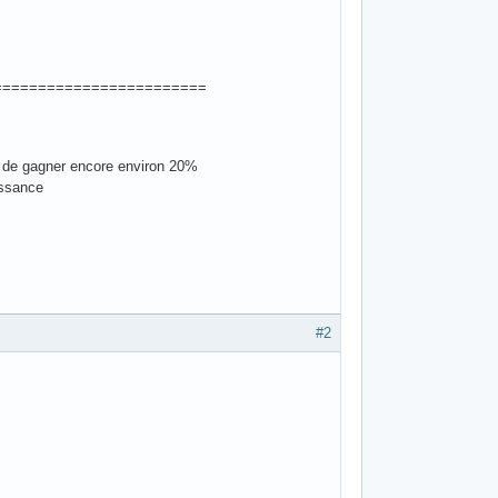
========================
it de gagner encore environ 20%
issance
#2