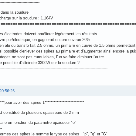
---------------------------------
dans la soudure
charge sur la soudure : 1.164V
========================================================
s électrodes doivent améliorer légèrement les résultats.
vre pur/électrique, on gagnerait encore environ 20%
 en alu du transfo fait 2.5 ohms, un primaire en cuivre de 1.5 ohms permettra
ssi possible d'enlever des spires au primaire et d'augmenter ainsi encore la pu
ages ne sont pas cumulables, l'un va faire diminuer l'autre.
tre possible d'atteindre 3300W sur la soudure ?
-----------------------------------------------------------------------------------------
20:56:25
****pour avoir des spires 1**************************
st constitué de plusieurs epaisseurs de 2 mm
varie en fonction du parametre epaisseur "e"
--
formes des spires je nomme le type de spires : "p", "q" et "G"