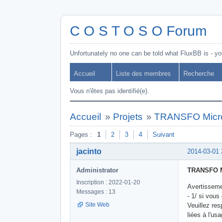
C O S T O S O Forum
Unfortunately no one can be told what FluxBB is - you
Accueil
Liste des membres
Recherche
Vous n'êtes pas identifié(e).
Accueil
»
Projets
»
TRANSFO Micro 
Pages :
1
2
3
4
Suivant
jacinto
2014-03-01 
Administrator
TRANSFO Mi
Inscription : 2022-01-20
Avertisseme
Messages : 13
- 1/ si vous
Site Web
Veuillez res
liées à l'usa