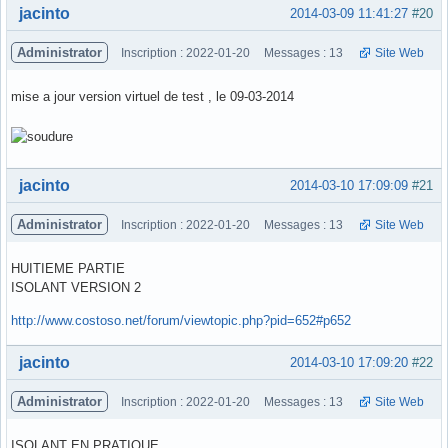
Hors ligne
jacinto
2014-03-09 11:41:27
#20
Administrator
Inscription : 2022-01-20
Messages : 13
Site Web
mise a jour version virtuel de test , le 09-03-2014
Hors ligne
jacinto
2014-03-10 17:09:09
#21
Administrator
Inscription : 2022-01-20
Messages : 13
Site Web
HUITIEME PARTIE
ISOLANT VERSION 2
http://www.costoso.net/forum/viewtopic.php?pid=652#p652
Hors ligne
jacinto
2014-03-10 17:09:20
#22
Administrator
Inscription : 2022-01-20
Messages : 13
Site Web
ISOLANT EN PRATIQUE