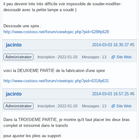
il peu devenir très très difficile voir impossible de souder-modifier-
dessoudé avec la petite lampe a soudé )
Dessoude une spire :
http://www.costoso.net/forum/viewtopic.php?pid=628#p628
Hors ligne
jacinto
2014-03-03 16:35:37
#5
Administrator
Inscription : 2022-01-20
Messages : 13
Site Web
voici la DEUXIEME PARTIE de la fabrication d'une spire
http://www.costoso.net/forum/viewtopic.php?pid=631#p631
Hors ligne
jacinto
2014-03-03 16:57:25
#6
Administrator
Inscription : 2022-01-20
Messages : 13
Site Web
Dans la TROISIEME PARTIE, je montre qu'il faut placer les deux bras
complet et torsionné dans le transfo
pour ajuster les plies au support.