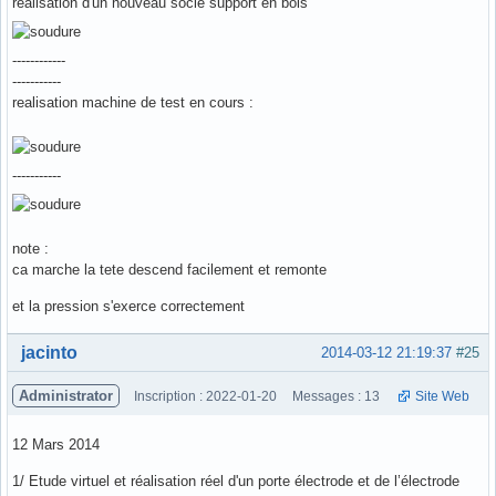
realisation d'un nouveau socle support en bois
------------
-----------
realisation machine de test en cours :
-----------
note :
ca marche la tete descend facilement et remonte
et la pression s'exerce correctement
Hors ligne
jacinto
2014-03-12 21:19:37
#25
Administrator
Inscription : 2022-01-20
Messages : 13
Site Web
12 Mars 2014
1/ Etude virtuel et réalisation réel d'un porte électrode et de l’électrode