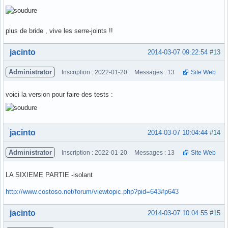
plus de bride , vive les serre-joints !!
Hors ligne
jacinto
2014-03-07 09:22:54
#13
Administrator
Inscription : 2022-01-20
Messages : 13
Site Web
voici la version pour faire des tests :
Hors ligne
jacinto
2014-03-07 10:04:44
#14
Administrator
Inscription : 2022-01-20
Messages : 13
Site Web
LA SIXIEME PARTIE -isolant
http://www.costoso.net/forum/viewtopic.php?pid=643#p643
Hors ligne
jacinto
2014-03-07 10:04:55
#15