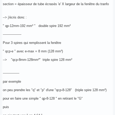
section = épaisseur de tube écrasés 'e' X largeur de la fenêtre du tranfo
--> j'écris donc :
" qp-12mm-192 mm² " double spire 192 mm²
------------------
Pour 3 spires qui remplissent la fenêtre
" qcp-e " avec e-max = 8 mm (128 mm²)
--> "qcp-8mm-128mm²" triple spire 128 mm²
----------------
par exemple
on peu prendre les "q" et "p" d'une "qcp-8-128" (triple spire 128 mm²)
pour en faire une simple " qp-8-128 " en retirant le "G"
puis