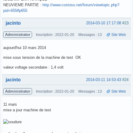
NEUVIEME PARTIE :
http://www.costoso.net/forum/viewtopic.php?
pid=655#p655
Hors ligne
jacinto
2014-03-10 17:17:08
#23
Administrator
Inscription : 2022-01-20
Messages : 13
Site Web
aujourd'hui 10 mars 2014
mise sous tension de la machine de test OK
valeur voltage secondaire : 1,4 volt
Hors ligne
jacinto
2014-03-11 14:53:43
#24
Administrator
Inscription : 2022-01-20
Messages : 13
Site Web
11 mars
mise a jour machine de test