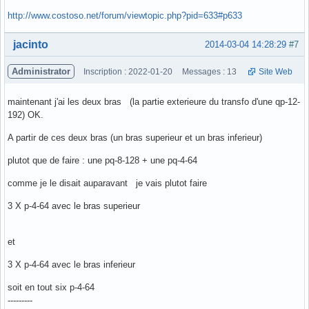
http://www.costoso.net/forum/viewtopic.php?pid=633#p633
Hors ligne
jacinto
2014-03-04 14:28:29
#7
Administrator
Inscription : 2022-01-20
Messages : 13
Site Web
maintenant j'ai les deux bras (la partie exterieure du transfo d'une qp-12-
192) OK.
A partir de ces deux bras (un bras superieur et un bras inferieur)
plutot que de faire : une pq-8-128 + une pq-4-64
comme je le disait auparavant je vais plutot faire
3 X p-4-64 avec le bras superieur
et
3 X p-4-64 avec le bras inferieur
soit en tout six p-4-64
---------