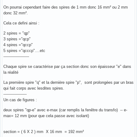
On pourrai cependant faire des spires de 1 mm donc 16 mm² ou 2 mm
donc 32 mm².
Cela ce defini ainsi :
2 spires = "qp"
3 spires ="qcp"
4 spires ="qccp"
5 spires ="qcccp"....etc
---------------------
Chaque spire se caractérise par ça section donc son épaisseur "e" dans
la réalité
La première spire "q" et la dernière spire "p", sont prolongées par un bras
qui fait corps avec lesdites spires.
-------------------
Un cas de figures :
deux spires "qp-e" avec e-max (car remplis la fenêtre du transfo) -- e-
max= 12 mm (pour que cela passe avec isolant)
section = ( 6 X 2 ) mm X 16 mm = 192 mm²