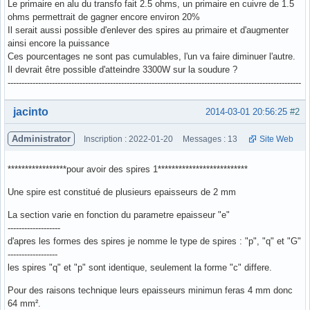
Le primaire en alu du transfo fait 2.5 ohms, un primaire en cuivre de 1.5
ohms permettrait de gagner encore environ 20%
Il serait aussi possible d'enlever des spires au primaire et d'augmenter
ainsi encore la puissance
Ces pourcentages ne sont pas cumulables, l'un va faire diminuer l'autre.
Il devrait être possible d'atteindre 3300W sur la soudure ?
----------------------------------------------------------------------------------------------------------
Hors ligne
jacinto
2014-03-01 20:56:25
#2
Administrator
Inscription : 2022-01-20
Messages : 13
Site Web
*****************pour avoir des spires 1**************************
Une spire est constitué de plusieurs epaisseurs de 2 mm
La section varie en fonction du parametre epaisseur "e"
-------------------
d'apres les formes des spires je nomme le type de spires : "p", "q" et "G"
------------------
les spires "q" et "p" sont identique, seulement la forme "c" differe.
Pour des raisons technique leurs epaisseurs minimun feras 4 mm donc
64 mm².