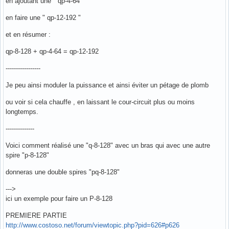
en ajoutant une " qp-4-64 "
en faire une " qp-12-192 "
et en résumer :
qp-8-128 + qp-4-64 = qp-12-192
-----------------
Je peu ainsi moduler la puissance et ainsi éviter un pétage de plomb
ou voir si cela chauffe , en laissant le cour-circuit plus ou moins
longtemps.
--------------
Voici comment réalisé une "q-8-128" avec un bras qui avec une autre
spire "p-8-128"
donneras une double spires "pq-8-128"
--->
ici un exemple pour faire un P-8-128
PREMIERE PARTIE
http://www.costoso.net/forum/viewtopic.php?pid=626#p626