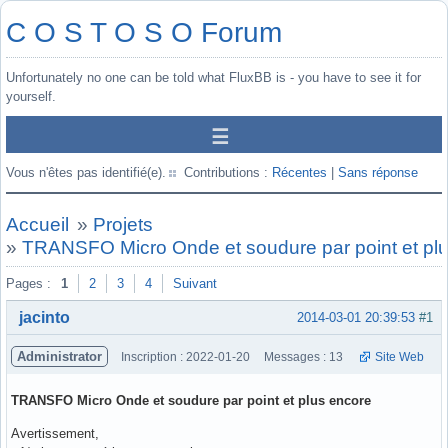
C O S T O S O Forum
Unfortunately no one can be told what FluxBB is - you have to see it for
yourself.
Vous n'êtes pas identifié(e).
Contributions :
Récentes
|
Sans réponse
Accueil
»
Projets
»
TRANSFO Micro Onde et soudure par point et pl
Pages :
1
2
3
4
Suivant
jacinto
2014-03-01 20:39:53
#1
Administrator
Inscription : 2022-01-20
Messages : 13
Site Web
TRANSFO Micro Onde et soudure par point et plus encore
Avertissement,