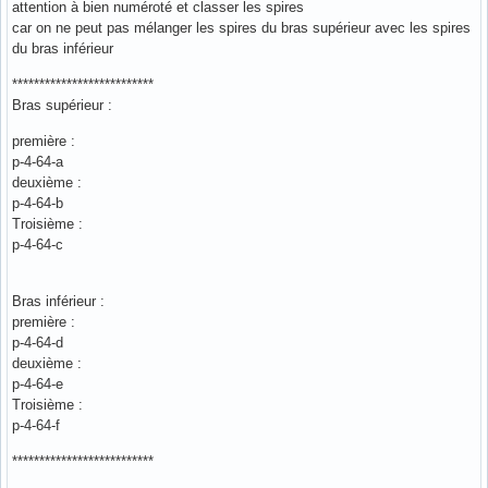
attention à bien numéroté et classer les spires
car on ne peut pas mélanger les spires du bras supérieur avec les spires
du bras inférieur
**************************
Bras supérieur :
première :
p-4-64-a
deuxième :
p-4-64-b
Troisième :
p-4-64-c
Bras inférieur :
première :
p-4-64-d
deuxième :
p-4-64-e
Troisième :
p-4-64-f
**************************