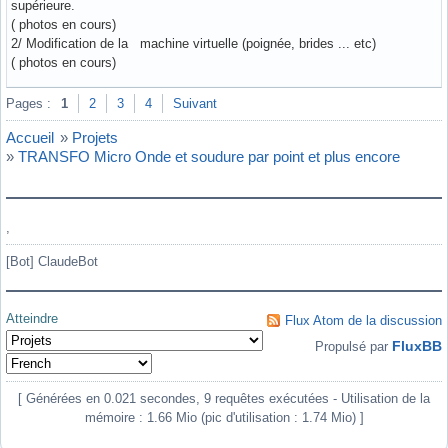
supérieure.
( photos en cours)
2/ Modification de la machine virtuelle (poignée, brides ... etc)
( photos en cours)
Hors ligne
Pages :
1
2
3
4
Suivant
Accueil
»
Projets
»
TRANSFO Micro Onde et soudure par point et plus encore
,
[Bot] ClaudeBot
Atteindre
Flux Atom de la discussion
FluxBB
Propulsé par
[ Générées en 0.021 secondes, 9 requêtes exécutées - Utilisation de la
mémoire : 1.66 Mio (pic d'utilisation : 1.74 Mio) ]