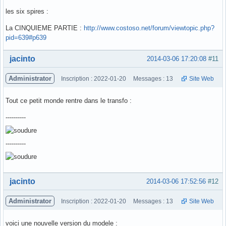
les six spires :
La CINQUIEME PARTIE :
http://www.costoso.net/forum/viewtopic.php?
pid=639#p639
Hors ligne
jacinto
2014-03-06 17:20:08
#11
Administrator
Inscription : 2022-01-20
Messages : 13
Site Web
Tout ce petit monde rentre dans le transfo :
----------
----------
Hors ligne
jacinto
2014-03-06 17:52:56
#12
Administrator
Inscription : 2022-01-20
Messages : 13
Site Web
voici une nouvelle version du modele :