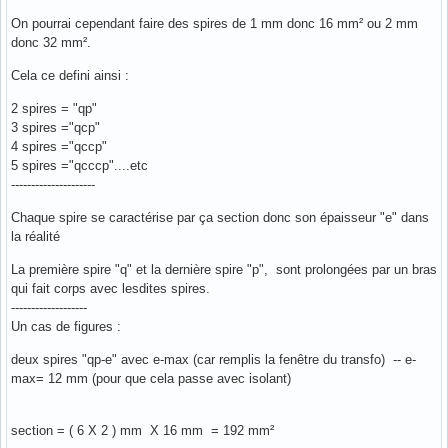
On pourrai cependant faire des spires de 1 mm donc 16 mm² ou 2 mm
donc 32 mm².
Cela ce defini ainsi :
2 spires = "qp"
3 spires ="qcp"
4 spires ="qccp"
5 spires ="qcccp"....etc
---------------------
Chaque spire se caractérise par ça section donc son épaisseur "e" dans
la réalité
La première spire "q" et la dernière spire "p", sont prolongées par un bras
qui fait corps avec lesdites spires.
-------------------
Un cas de figures :
deux spires "qp-e" avec e-max (car remplis la fenêtre du transfo) -- e-
max= 12 mm (pour que cela passe avec isolant)
section = ( 6 X 2 ) mm X 16 mm = 192 mm²