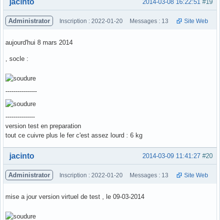
Hors ligne
jacinto
2014-03-08 16:22:51
#19
Administrator
Inscription : 2022-01-20
Messages : 13
Site Web
aujourd'hui 8 mars 2014
, socle :
----------------
---------------
version test en preparation
tout ce cuivre plus le fer c'est assez lourd : 6 kg
Hors ligne
jacinto
2014-03-09 11:41:27
#20
Administrator
Inscription : 2022-01-20
Messages : 13
Site Web
mise a jour version virtuel de test , le 09-03-2014