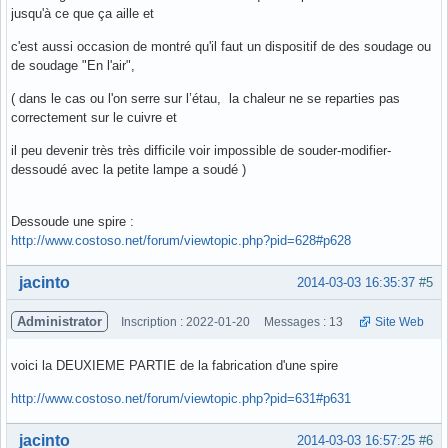
jusqu'à ce que ça aille et
c'est aussi occasion de montré qu'il faut un dispositif de des soudage ou
de soudage "En l'air",
( dans le cas ou l'on serre sur l’étau, la chaleur ne se reparties pas
correctement sur le cuivre et
il peu devenir très très difficile voir impossible de souder-modifier-
dessoudé avec la petite lampe a soudé )
Dessoude une spire :
http://www.costoso.net/forum/viewtopic.php?pid=628#p628
Hors ligne
jacinto
2014-03-03 16:35:37
#5
Administrator
Inscription : 2022-01-20
Messages : 13
Site Web
voici la DEUXIEME PARTIE de la fabrication d'une spire
http://www.costoso.net/forum/viewtopic.php?pid=631#p631
Hors ligne
jacinto
2014-03-03 16:57:25
#6