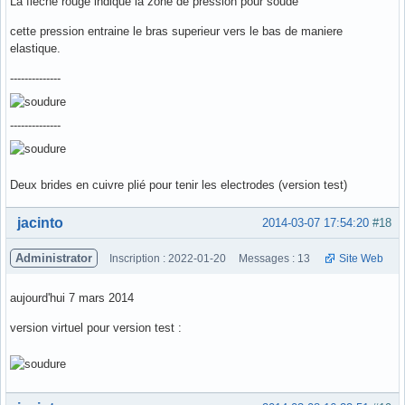
La fleche rouge indique la zone de pression pour soudé
cette pression entraine le bras superieur vers le bas de maniere
elastique.
--------------
--------------
Deux brides en cuivre plié pour tenir les electrodes (version test)
Hors ligne
jacinto
2014-03-07 17:54:20
#18
Administrator
Inscription : 2022-01-20
Messages : 13
Site Web
aujourd'hui 7 mars 2014
version virtuel pour version test :