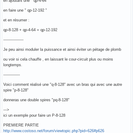
en ajoutant une " qp-4-64 "
en faire une " qp-12-192 "
et en résumer :
qp-8-128 + qp-4-64 = qp-12-192
-----------------
Je peu ainsi moduler la puissance et ainsi éviter un pétage de plomb
ou voir si cela chauffe , en laissant le cour-circuit plus ou moins
longtemps.
--------------
Voici comment réalisé une "q-8-128" avec un bras qui avec une autre
spire "p-8-128"
donneras une double spires "pq-8-128"
--->
ici un exemple pour faire un P-8-128
PREMIERE PARTIE
http://www.costoso.net/forum/viewtopic.php?pid=626#p626