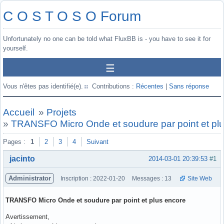
C O S T O S O Forum
Unfortunately no one can be told what FluxBB is - you have to see it for
yourself.
Vous n'êtes pas identifié(e).
Contributions :
Récentes
|
Sans réponse
Accueil
»
Projets
»
TRANSFO Micro Onde et soudure par point et pl
Pages :
1
2
3
4
Suivant
jacinto
2014-03-01 20:39:53
#1
Administrator
Inscription : 2022-01-20
Messages : 13
Site Web
TRANSFO Micro Onde et soudure par point et plus encore
Avertissement,