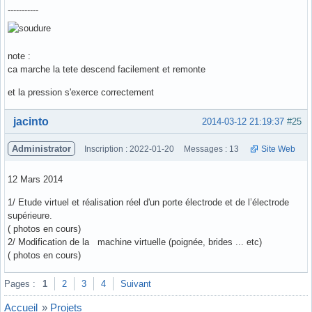
-----------
note :
ca marche la tete descend facilement et remonte
et la pression s'exerce correctement
Hors ligne
jacinto
2014-03-12 21:19:37
#25
Administrator
Inscription : 2022-01-20
Messages : 13
Site Web
12 Mars 2014
1/ Etude virtuel et réalisation réel d'un porte électrode et de l’électrode
supérieure.
( photos en cours)
2/ Modification de la machine virtuelle (poignée, brides ... etc)
( photos en cours)
Hors ligne
Pages :
1
2
3
4
Suivant
Accueil
»
Projets