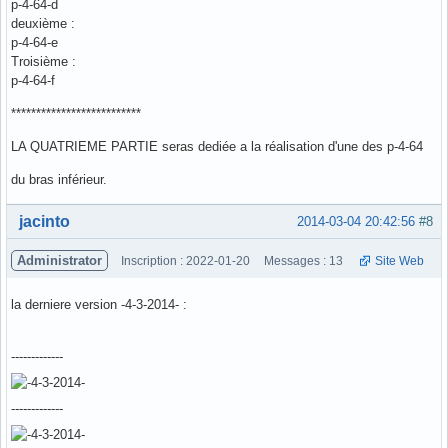
p-4-64-d
deuxième :
p-4-64-e
Troisième :
p-4-64-f
**************************
LA QUATRIEME PARTIE seras dediée a la réalisation d'une des p-4-64
du bras inférieur.
Hors ligne
jacinto
2014-03-04 20:42:56
#8
Administrator
Inscription : 2022-01-20
Messages : 13
Site Web
la derniere version -4-3-2014- :
-------------
-------------