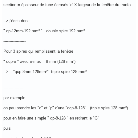
section = épaisseur de tube écrasés 'e' X largeur de la fenêtre du tranfo
--> j'écris donc :
" qp-12mm-192 mm² " double spire 192 mm²
------------------
Pour 3 spires qui remplissent la fenêtre
" qcp-e " avec e-max = 8 mm (128 mm²)
--> "qcp-8mm-128mm²" triple spire 128 mm²
----------------
par exemple
on peu prendre les "q" et "p" d'une "qcp-8-128" (triple spire 128 mm²)
pour en faire une simple " qp-8-128 " en retirant le "G"
puis