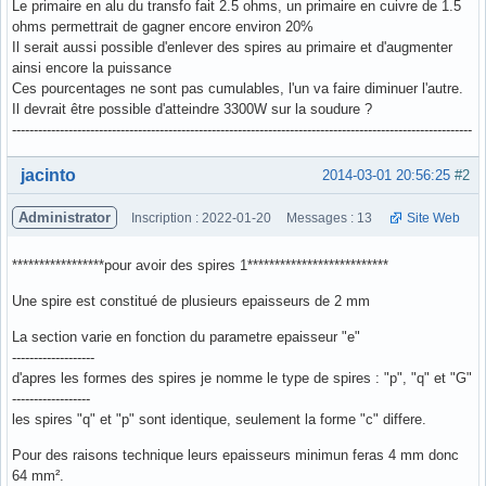
Le primaire en alu du transfo fait 2.5 ohms, un primaire en cuivre de 1.5
ohms permettrait de gagner encore environ 20%
Il serait aussi possible d'enlever des spires au primaire et d'augmenter
ainsi encore la puissance
Ces pourcentages ne sont pas cumulables, l'un va faire diminuer l'autre.
Il devrait être possible d'atteindre 3300W sur la soudure ?
----------------------------------------------------------------------------------------------------------
Hors ligne
jacinto
2014-03-01 20:56:25
#2
Administrator
Inscription : 2022-01-20
Messages : 13
Site Web
*****************pour avoir des spires 1**************************
Une spire est constitué de plusieurs epaisseurs de 2 mm
La section varie en fonction du parametre epaisseur "e"
-------------------
d'apres les formes des spires je nomme le type de spires : "p", "q" et "G"
------------------
les spires "q" et "p" sont identique, seulement la forme "c" differe.
Pour des raisons technique leurs epaisseurs minimun feras 4 mm donc
64 mm².