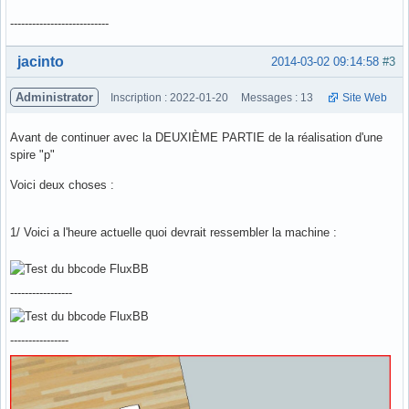
---------------------------
Hors ligne
jacinto
2014-03-02 09:14:58
#3
Administrator
Inscription : 2022-01-20
Messages : 13
Site Web
Avant de continuer avec la DEUXIÈME PARTIE de la réalisation d'une
spire "p"
Voici deux choses :
1/ Voici a l'heure actuelle quoi devrait ressembler la machine :
-----------------
----------------