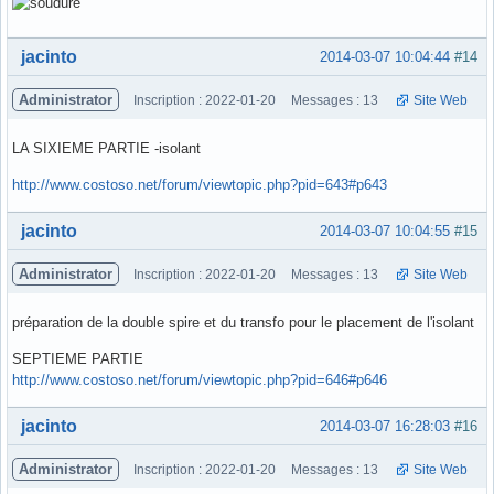
Hors ligne
jacinto
2014-03-07 10:04:44
#14
Administrator
Inscription : 2022-01-20
Messages : 13
Site Web
LA SIXIEME PARTIE -isolant
http://www.costoso.net/forum/viewtopic.php?pid=643#p643
Hors ligne
jacinto
2014-03-07 10:04:55
#15
Administrator
Inscription : 2022-01-20
Messages : 13
Site Web
préparation de la double spire et du transfo pour le placement de l'isolant
SEPTIEME PARTIE
http://www.costoso.net/forum/viewtopic.php?pid=646#p646
Hors ligne
jacinto
2014-03-07 16:28:03
#16
Administrator
Inscription : 2022-01-20
Messages : 13
Site Web