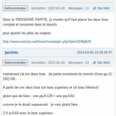
Administrator
Inscription : 2022-01-20
Messages : 13
Site Web
Dans la TROISIEME PARTIE, je montre qu'il faut placer les deux bras
complet et torsionné dans le transfo
pour ajuster les plies au support.
http://www.costoso.net/forum/viewtopic.php?pid=633#p633
Hors ligne
jacinto
2014-03-04 14:28:29
#7
Administrator
Inscription : 2022-01-20
Messages : 13
Site Web
maintenant j'ai les deux bras (la partie exterieure du transfo d'une qp-12-
192) OK.
A partir de ces deux bras (un bras superieur et un bras inferieur)
plutot que de faire : une pq-8-128 + une pq-4-64
comme je le disait auparavant je vais plutot faire
3 X p-4-64 avec le bras superieur