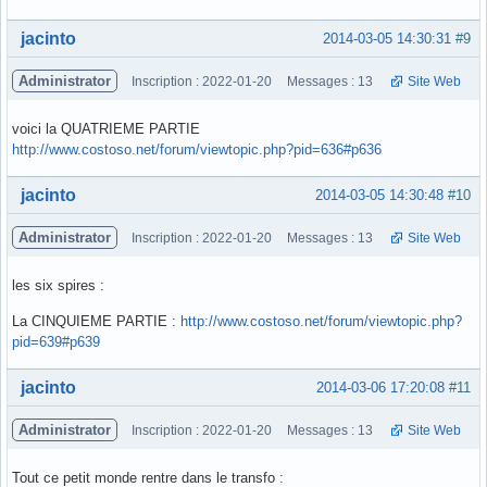
Hors ligne
jacinto
2014-03-05 14:30:31
#9
Administrator
Inscription : 2022-01-20
Messages : 13
Site Web
voici la QUATRIEME PARTIE
http://www.costoso.net/forum/viewtopic.php?pid=636#p636
Hors ligne
jacinto
2014-03-05 14:30:48
#10
Administrator
Inscription : 2022-01-20
Messages : 13
Site Web
les six spires :
La CINQUIEME PARTIE :
http://www.costoso.net/forum/viewtopic.php?
pid=639#p639
Hors ligne
jacinto
2014-03-06 17:20:08
#11
Administrator
Inscription : 2022-01-20
Messages : 13
Site Web
Tout ce petit monde rentre dans le transfo :