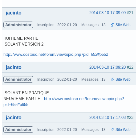
Hors ligne
jacinto
2014-03-10 17:09:09
#21
Administrator
Inscription : 2022-01-20
Messages : 13
Site Web
HUITIEME PARTIE
ISOLANT VERSION 2
http://www.costoso.net/forum/viewtopic.php?pid=652#p652
Hors ligne
jacinto
2014-03-10 17:09:20
#22
Administrator
Inscription : 2022-01-20
Messages : 13
Site Web
ISOLANT EN PRATIQUE
NEUVIEME PARTIE :
http://www.costoso.net/forum/viewtopic.php?
pid=655#p655
Hors ligne
jacinto
2014-03-10 17:17:08
#23
Administrator
Inscription : 2022-01-20
Messages : 13
Site Web