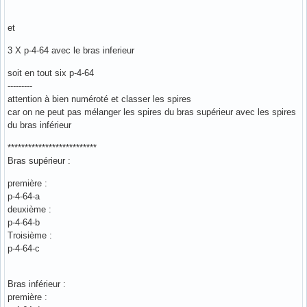
et
3 X p-4-64 avec le bras inferieur
soit en tout six p-4-64
---------
attention à bien numéroté et classer les spires
car on ne peut pas mélanger les spires du bras supérieur avec les spires
du bras inférieur
**************************
Bras supérieur :
première :
p-4-64-a
deuxième :
p-4-64-b
Troisième :
p-4-64-c
Bras inférieur :
première :