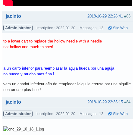
Hors ligne
jacinto
2018-10-29 22:28:41
#83
Administrator
Inscription : 2022-01-20
Messages : 13
Site Web
to a lower cart to replace the hollow needle with a needle
not hollow and much thinner!
a un carro inferior para reemplazar la aguja hueca por una aguja
no hueca y mucho mas fina !
vers un chariot inferieur afin de remplacer l'aiguille creuse par une aiguille
non creuse plus fine !
Hors ligne
jacinto
2018-10-29 22:35:15
#84
Administrator
Inscription : 2022-01-20
Messages : 13
Site Web