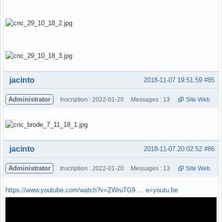
Hors ligne
jacinto
2018-11-07 19:51:59
#85
Administrator
Inscription : 2022-01-20
Messages : 13
Site Web
Hors ligne
jacinto
2018-11-07 20:02:52
#86
Administrator
Inscription : 2022-01-20
Messages : 13
Site Web
https://www.youtube.com/watch?v=ZWruTG9 … e=youtu.be