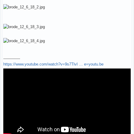
--------------
https://www.youtube.com/watch?v=9s7TlvI … e=youtu.be