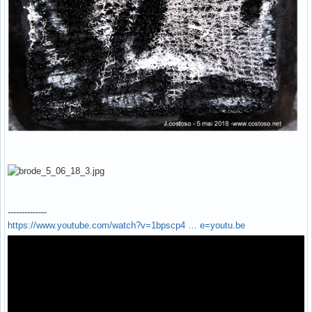
--------------
https://www.youtube.com/watch?v=1bpscp4 … e=youtu.be