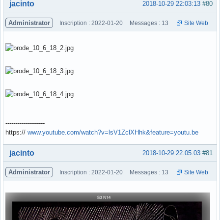
Hors ligne
jacinto
2018-10-29 22:03:13
#80
Administrator
Inscription : 2022-01-20
Messages : 13
Site Web
--------------------
https://
www.youtube.com/watch?v=lsV1ZclXHhk&feature=youtu.be
Hors ligne
jacinto
2018-10-29 22:05:03
#81
Administrator
Inscription : 2022-01-20
Messages : 13
Site Web