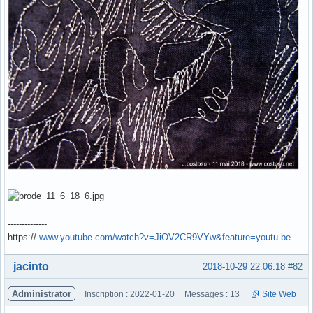
--------------
https://
www.youtube.com/watch?v=JiOV2CR9VYw&feature=youtu.be
Hors ligne
jacinto
2018-10-29 22:06:18
#82
Administrator
Inscription : 2022-01-20
Messages : 13
Site Web