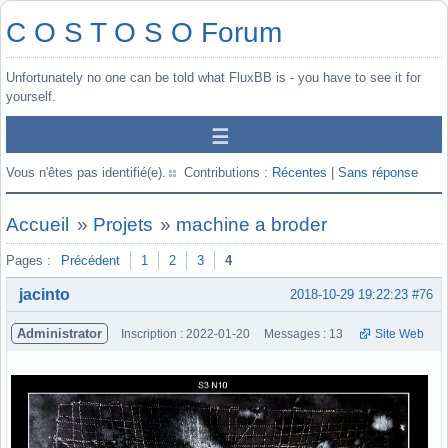
C O S T O S O Forum
Unfortunately no one can be told what FluxBB is - you have to see it for
yourself.
Vous n'êtes pas identifié(e).
Contributions :
Récentes
|
Sans réponse
Accueil
»
Projets
»
machine a broder
Pages :
Précédent
1
2
3
4
jacinto
2018-10-29 19:22:23
#76
Administrator
Inscription : 2022-01-20
Messages : 13
Site Web