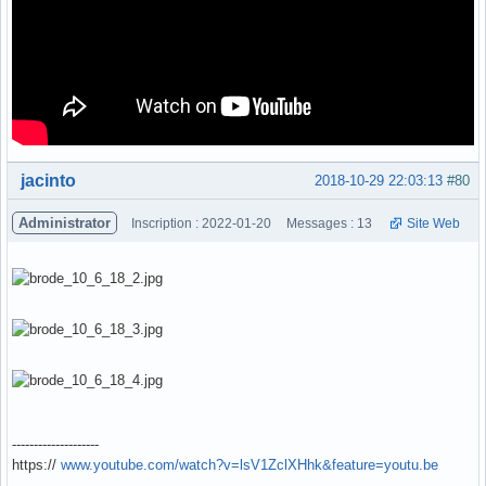
Hors ligne
jacinto
2018-10-29 22:03:13
#80
Administrator
Inscription : 2022-01-20
Messages : 13
Site Web
--------------------
https://
www.youtube.com/watch?v=lsV1ZclXHhk&feature=youtu.be