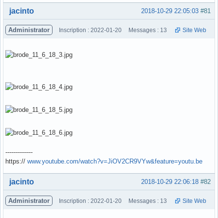
Hors ligne
jacinto
2018-10-29 22:05:03
#81
Administrator
Inscription : 2022-01-20
Messages : 13
Site Web
--------------
https://
www.youtube.com/watch?v=JiOV2CR9VYw&feature=youtu.be
Hors ligne
jacinto
2018-10-29 22:06:18
#82
Administrator
Inscription : 2022-01-20
Messages : 13
Site Web