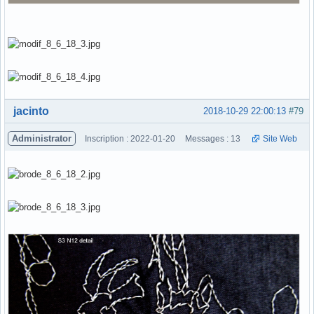
Hors ligne
jacinto
2018-10-29 22:00:13
#79
Administrator
Inscription : 2022-01-20
Messages : 13
Site Web