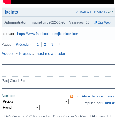
Hors ligne
jacinto
2019-03-05 15:46:05
#87
Administrator
Inscription : 2022-01-20
Messages : 13
Site Web
contact :
https://www.facebook.com/jicerjicer.jicer
Hors ligne
Pages :
Précédent
1
2
3
4
Accueil
»
Projets
»
machine a broder
,
[Bot] ClaudeBot
Atteindre
Flux Atom de la discussion
FluxBB
Propulsé par
[ Générées en 0.019 secondes, 11 requêtes exécutées - Utilisation de la