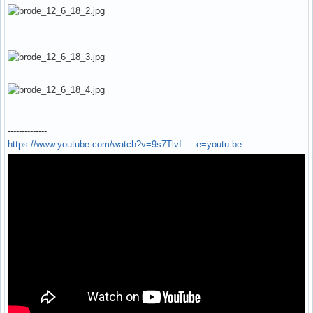
--------------
https://www.youtube.com/watch?v=9s7TlvI … e=youtu.be