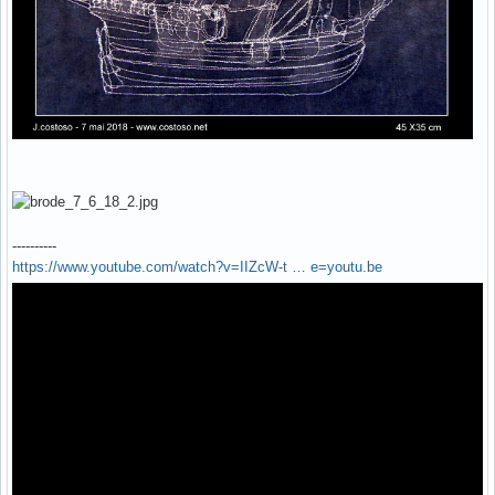
----------
https://www.youtube.com/watch?v=IIZcW-t … e=youtu.be