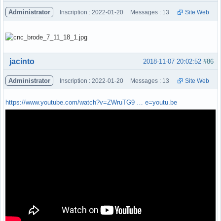
Administrator
Inscription : 2022-01-20
Messages : 13
Site Web
Hors ligne
jacinto
2018-11-07 20:02:52
#86
Administrator
Inscription : 2022-01-20
Messages : 13
Site Web
https://www.youtube.com/watch?v=ZWruTG9 … e=youtu.be