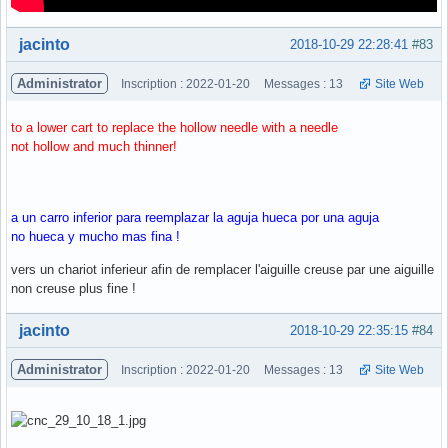
Hors ligne
jacinto
2018-10-29 22:28:41
#83
Administrator
Inscription : 2022-01-20
Messages : 13
Site Web
to a lower cart to replace the hollow needle with a needle
not hollow and much thinner!
a un carro inferior para reemplazar la aguja hueca por una aguja
no hueca y mucho mas fina !
vers un chariot inferieur afin de remplacer l'aiguille creuse par une aiguille
non creuse plus fine !
Hors ligne
jacinto
2018-10-29 22:35:15
#84
Administrator
Inscription : 2022-01-20
Messages : 13
Site Web