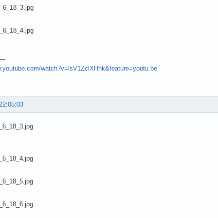
---
.youtube.com/watch?v=lsV1ZclXHhk&feature=youtu.be
22:05:03