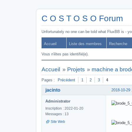
C O S T O S O Forum
Unfortunately no one can be told what FluxBB is - you
Accueil
Liste des membres
Recherche
Vous n'êtes pas identifié(e).
Accueil
»
Projets
»
machine a brod
Pages :
Précédent
1
2
3
4
jacinto
2018-10-29 
Administrator
Inscription : 2022-01-20
Messages : 13
Site Web