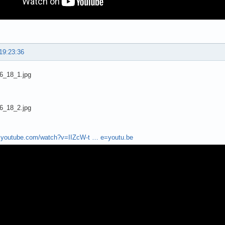
19:23:36
w.youtube.com/watch?v=IIZcW-t … e=youtu.be