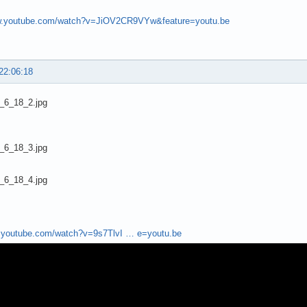
.youtube.com/watch?v=JiOV2CR9VYw&feature=youtu.be
22:06:18
w.youtube.com/watch?v=9s7TlvI … e=youtu.be