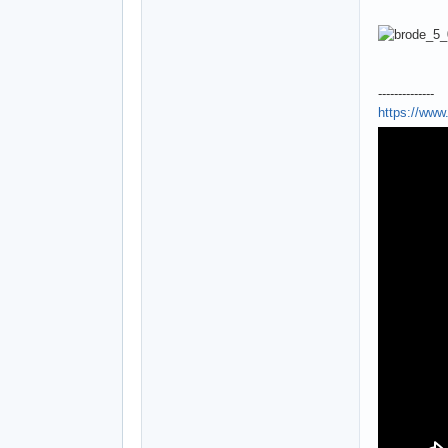
--------------
https://ww