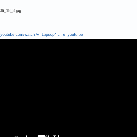
w.youtube.com/watch?v=1bpscp4 … e=youtu.be