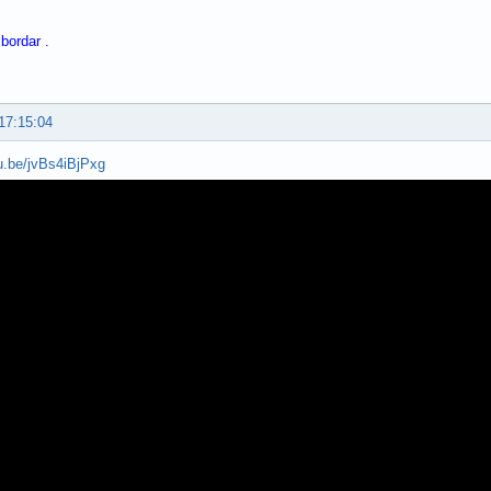
bordar .
17:15:04
tu.be/jvBs4iBjPxg