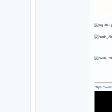
-----------------
https://ww