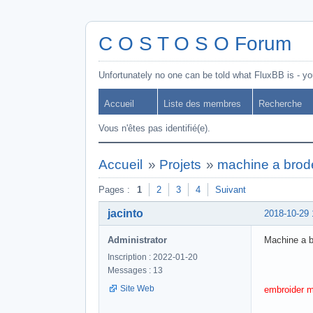
C O S T O S O Forum
Unfortunately no one can be told what FluxBB is - you
Accueil
Liste des membres
Recherche
Vous n'êtes pas identifié(e).
Accueil
»
Projets
»
machine a brod
Pages :
1
2
3
4
Suivant
jacinto
2018-10-29 
Administrator
Machine a b
Inscription : 2022-01-20
Messages : 13
Site Web
embroider 