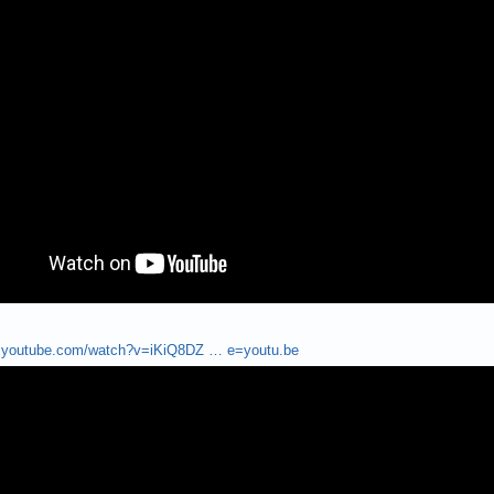
w.youtube.com/watch?v=iKiQ8DZ … e=youtu.be