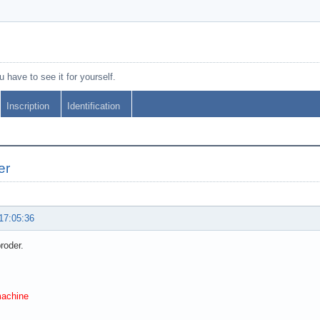
 have to see it for yourself.
Inscription
Identification
er
17:05:36
roder.
machine