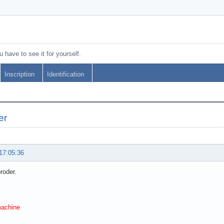
 have to see it for yourself.
Inscription
Identification
er
17:05:36
roder.
machine