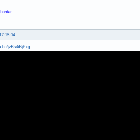
bordar .
17:15:04
tu.be/jvBs4iBjPxg