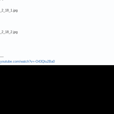
----
w.youtube.com/watch?v=-O43Qtu2Ba0