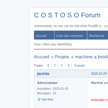
C O S T O S O Forum
Unfortunately no one can be told what FluxBB is - you
Accueil
Liste des membres
Recherche
Vous n'êtes pas identifié(e).
Accueil
»
Projets
»
machine a brod
Pages :
1
2
3
4
Suivant
jacinto
2018-10-29 
Administrator
Machine a b
Inscription : 2022-01-20
Messages : 13
Site Web
embroider 