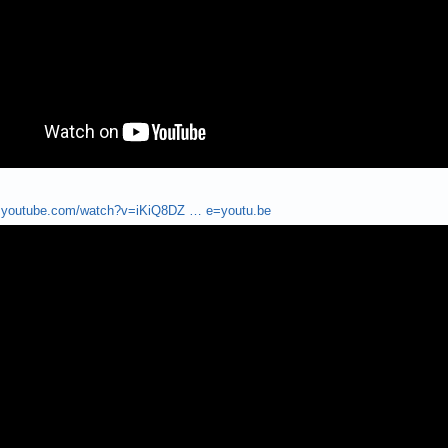
w.youtube.com/watch?v=iKiQ8DZ … e=youtu.be