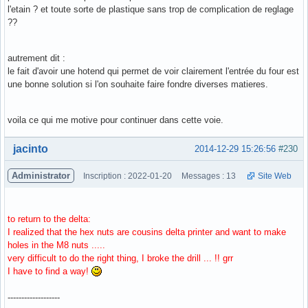
l'etain ? et toute sorte de plastique sans trop de complication de reglage
??
autrement dit :
le fait d'avoir une hotend qui permet de voir clairement l'entrée du four est
une bonne solution si l'on souhaite faire fondre diverses matieres.
voila ce qui me motive pour continuer dans cette voie.
Hors ligne
jacinto
2014-12-29 15:26:56
#230
Administrator
Inscription : 2022-01-20
Messages : 13
Site Web
to return to the delta:
I realized that the hex nuts are cousins delta printer and want to make
holes in the M8 nuts .....
very difficult to do the right thing, I broke the drill ... !! grr
I have to find a way!
-------------------