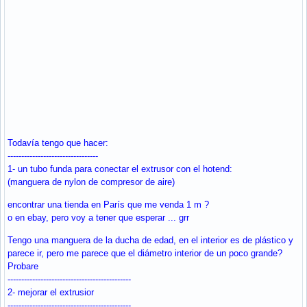
Todavía tengo que hacer:
---------------------------------
1- un tubo funda para conectar el extrusor con el hotend:
(manguera de nylon de compresor de aire)
encontrar una tienda en París que me venda 1 m ?
o en ebay, pero voy a tener que esperar ... grr
Tengo una manguera de la ducha de edad, en el interior es de plástico y
parece ir, pero me parece que el diámetro interior de un poco grande?
Probare
---------------------------------------------
2- mejorar el extrusior
---------------------------------------------