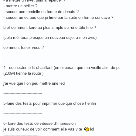
- a mettre un rivet puis a repercer ?
- mettre un oeillet ?
- souder une rondelle en forme de donuts ?
- souder un écrous que je lime par la suite en forme concave ?
bref comment faire au plus simple sur une tôle fine ?
(cela mériterai presque un nouveau sujet a mon avis)
comment feriez vous ?
--------------------------------
4 - connecter le lit chauffant (en espérant que ma vieille alim de pc
(200w) tienne la route )
j'ai vue que l on peu mettre une led
--------------------------------
5-faire des tests pour imprimer quelque chose ! enfin
--------------------------------
6- faire des tests de vitesse d'impression
je suis curieux de voir comment elle vas vite
lol
-----------------------------