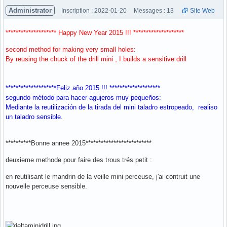
Administrator
Inscription : 2022-01-20
Messages : 13
Site Web
******************** Happy New Year 2015 !!! ********************
second method for making very small holes:
By reusing the chuck of the drill mini , I builds a sensitive drill
********************Feliz año 2015 !!! ********************
segundo método para hacer agujeros muy pequeños:
Mediante la reutilización de la tirada del mini taladro estropeado, realiso
un taladro sensible.
**********Bonne annee 2015**************************
deuxieme methode pour faire des trous trés petit :
en reutilisant le mandrin de la veille mini perceuse, j'ai contruit une
nouvelle perceuse sensible.