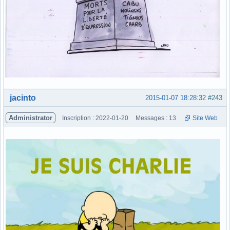
Hors ligne
jacinto
2015-01-07 18:28:32
#243
Administrator
Inscription : 2022-01-20
Messages : 13
Site Web