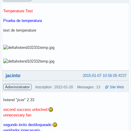
Temperature Test
Prueba de temperatura
test de temperature
Hors ligne
jacinto
2015-01-07 10:56:05
#237
Administrator
Inscription : 2022-01-20
Messages : 13
Site Web
hotend "jicer" 2.33
second success unlocked
unnecessary fan
segundo éxito desbloqueado
ventilador innecesario