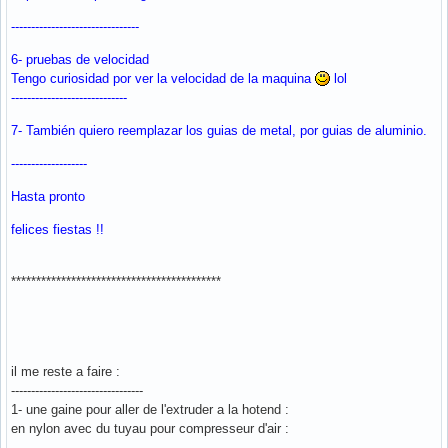
--------------------------------
6- pruebas de velocidad
Tengo curiosidad por ver la velocidad de la maquina
lol
-----------------------------
7- También quiero reemplazar los guias de metal, por guias de aluminio.
-------------------
Hasta pronto
felices fiestas !!
******************************************
il me reste a faire :
---------------------------------
1- une gaine pour aller de l'extruder a la hotend :
en nylon avec du tuyau pour compresseur d'air :