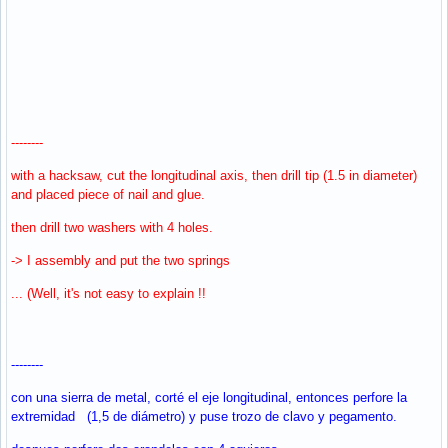
--------
with a hacksaw, cut the longitudinal axis, then drill tip (1.5 in diameter)
and placed piece of nail and glue.
then drill two washers with 4 holes.
-> I assembly and put the two springs
... (Well, it's not easy to explain !!
--------
con una sierra de metal, corté el eje longitudinal, entonces perfore la
extremidad (1,5 de diámetro) y puse trozo de clavo y pegamento.