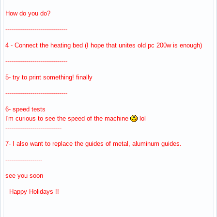
How do you do?
--------------------------------
4 - Connect the heating bed (I hope that unites old pc 200w is enough)
--------------------------------
5- try to print something! finally
--------------------------------
6- speed tests
I'm curious to see the speed of the machine
lol
-----------------------------
7- I also want to replace the guides of metal, aluminum guides.
-------------------
see you soon
Happy Holidays !!