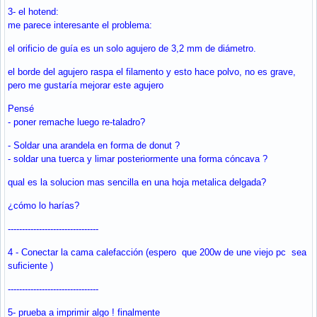
3- el hotend:
me parece interesante el problema:
el orificio de guía es un solo agujero de 3,2 mm de diámetro.
el borde del agujero raspa el filamento y esto hace polvo, no es grave,
pero me gustaría mejorar este agujero
Pensé
- poner remache luego re-taladro?
- Soldar una arandela en forma de donut ?
- soldar una tuerca y limar posteriormente una forma cóncava ?
qual es la solucion mas sencilla en una hoja metalica delgada?
¿cómo lo harías?
--------------------------------
4 - Conectar la cama calefacción (espero que 200w de une viejo pc sea
suficiente )
--------------------------------
5- prueba a imprimir algo ! finalmente