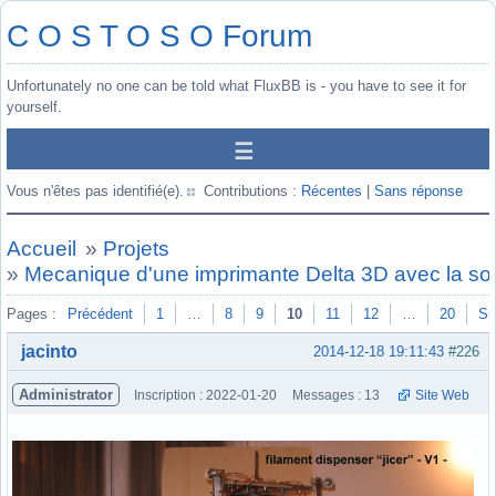
C O S T O S O Forum
Unfortunately no one can be told what FluxBB is - you have to see it for
yourself.
Vous n'êtes pas identifié(e).
Contributions :
Récentes
|
Sans réponse
Accueil
»
Projets
»
Mecanique d'une imprimante Delta 3D avec la so
Pages :
Précédent
1
…
8
9
10
11
12
…
20
Su
jacinto
2014-12-18 19:11:43
#226
Administrator
Inscription : 2022-01-20
Messages : 13
Site Web