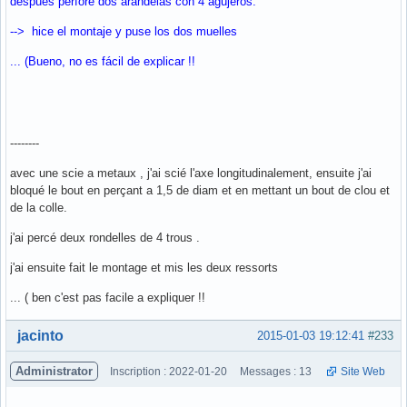
despues perfore dos arandelas con 4 agujeros.
--> hice el montaje y puse los dos muelles
... (Bueno, no es fácil de explicar !!
--------
avec une scie a metaux , j'ai scié l'axe longitudinalement, ensuite j'ai
bloqué le bout en perçant a 1,5 de diam et en mettant un bout de clou et
de la colle.
j'ai percé deux rondelles de 4 trous .
j'ai ensuite fait le montage et mis les deux ressorts
... ( ben c'est pas facile a expliquer !!
Hors ligne
jacinto
2015-01-03 19:12:41
#233
Administrator
Inscription : 2022-01-20
Messages : 13
Site Web