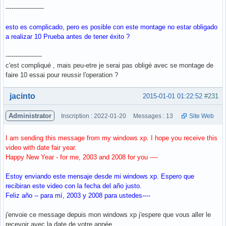
-------------------
esto es complicado, pero es posible con este montage no estar obligado
a realizar 10 Prueba antes de tener éxito ?
------------------
c'est compliqué , mais peu-etre je serai pas obligé avec se montage de
faire 10 essai pour reussir l'operation ?
Hors ligne
jacinto
2015-01-01 01:22:52
#231
Administrator
Inscription : 2022-01-20
Messages : 13
Site Web
I am sending this message from my windows xp. I hope you receive this
video with date fair year.
Happy New Year - for me, 2003 and 2008 for you ----
Estoy enviando este mensaje desde mi windows xp. Espero que
recibiran este video con la fecha del año justo.
Feliz año -- para mí, 2003 y 2008 para ustedes----
j'envoie ce message depuis mon windows xp j'espere que vous aller le
recevoir avec la date de votre année.