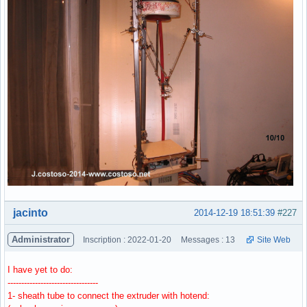
Hors ligne
jacinto
2014-12-19 18:51:39
#227
Administrator
Inscription : 2022-01-20
Messages : 13
Site Web
I have yet to do:
---------------------------------
1- sheath tube to connect the extruder with hotend: