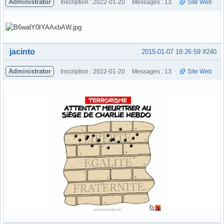
Administrator
Inscription : 2022-01-20
Messages : 13
Site Web
Hors ligne
jacinto
2015-01-07 18:26:59
#240
Administrator
Inscription : 2022-01-20
Messages : 13
Site Web