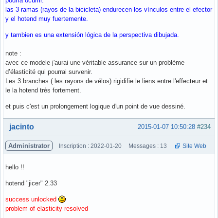
podría ocurrir.
las 3 ramas (rayos de la bicicleta) endurecen los vínculos entre el efector
y el hotend muy fuertemente.
y tambien es una extensión lógica de la perspectiva dibujada.
note :
avec ce modele j'aurai une véritable assurance sur un problème
d’élasticité qui pourrai survenir.
Les 3 branches ( les rayons de vélos) rigidifie le liens entre l'effecteur et
le la hotend très fortement.
et puis c'est un prolongement logique d'un point de vue dessiné.
Hors ligne
jacinto
2015-01-07 10:50:28
#234
Administrator
Inscription : 2022-01-20
Messages : 13
Site Web
hello !!
hotend "jicer" 2.33
success unlocked
problem of elasticity resolved