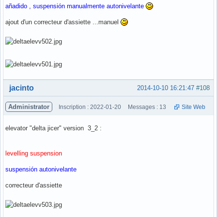
añadido , suspensión manualmente autonivelante
ajout d'un correcteur d'assiette ...manuel
Hors ligne
jacinto
2014-10-10 16:21:47
#108
Administrator
Inscription : 2022-01-20
Messages : 13
Site Web
elevator "delta jicer" version 3_2 :
levelling suspension
suspensión autonivelante
correcteur d'assiette