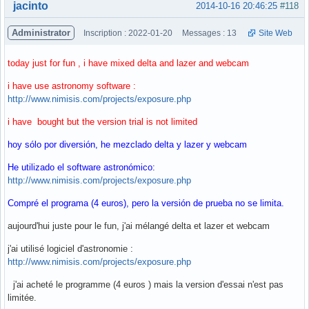
Hors ligne
jacinto
2014-10-16 20:46:25
#118
Administrator
Inscription : 2022-01-20
Messages : 13
Site Web
today just for fun , i have mixed delta and lazer and webcam
i have use astronomy software :
http://www.nimisis.com/projects/exposure.php
i have bought but the version trial is not limited
hoy sólo por diversión, he mezclado delta y lazer y webcam
He utilizado el software astronómico:
http://www.nimisis.com/projects/exposure.php
Compré el programa (4 euros), pero la versión de prueba no se limita.
aujourd'hui juste pour le fun, j'ai mélangé delta et lazer et webcam
j'ai utilisé logiciel d'astronomie :
http://www.nimisis.com/projects/exposure.php
j'ai acheté le programme (4 euros ) mais la version d'essai n'est pas
limitée.