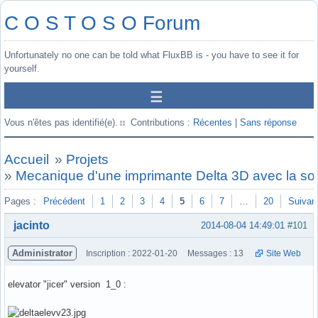
C O S T O S O Forum
Unfortunately no one can be told what FluxBB is - you have to see it for
yourself.
Vous n'êtes pas identifié(e).
Contributions :
Récentes
|
Sans réponse
Accueil
»
Projets
»
Mecanique d'une imprimante Delta 3D avec la so
Pages :
Précédent
1
2
3
4
5
6
7
…
20
Suivan
jacinto
2014-08-04 14:49:01
#101
Administrator
Inscription : 2022-01-20
Messages : 13
Site Web
elevator "jicer" version 1_0 :