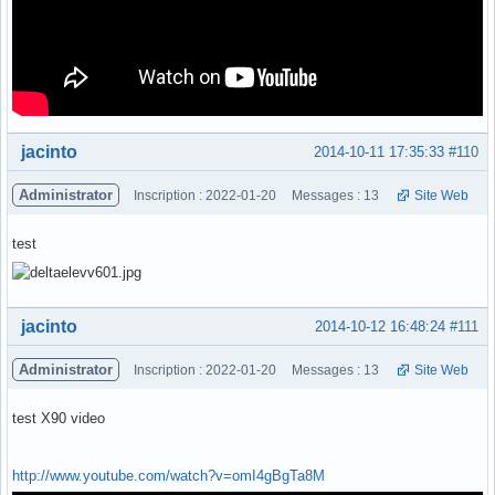
Hors ligne
jacinto
2014-10-11 17:35:33
#110
Administrator
Inscription : 2022-01-20
Messages : 13
Site Web
test
Hors ligne
jacinto
2014-10-12 16:48:24
#111
Administrator
Inscription : 2022-01-20
Messages : 13
Site Web
test X90 video
http://www.youtube.com/watch?v=omI4gBgTa8M