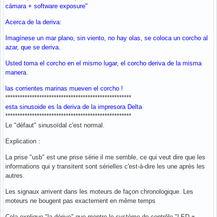
cámara + software exposure"
Acerca de la deriva:
Imagínese un mar plano, sin viento, no hay olas, se coloca un corcho al
azar, que se deriva.
Usted toma el corcho en el mismo lugar, el corcho deriva de la misma
manera.
las corrientes marinas mueven el corcho !
****************************************************
esta sinusoide es la deriva de la impresora Delta
****************************************************
Le "défaut" sinusoïdal c'est normal.
Explication :
La prise "usb" est une prise série il me semble, ce qui veut dire que les
informations qui y transitent sont sérielles c'est-à-dire les une après les
autres.
Les signaux arrivent dans les moteurs de façon chronologique. Les
moteurs ne bougent pas exactement en même temps
Cela explique "la dérive" que montre le système de contrôle "LED +