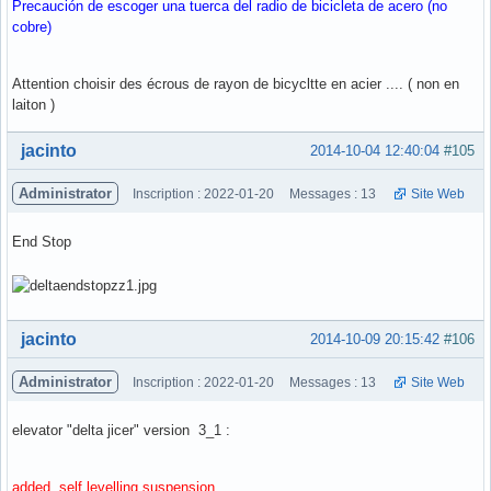
Precaución de escoger una tuerca del radio de bicicleta de acero (no
cobre)
Attention choisir des écrous de rayon de bicycltte en acier .... ( non en
laiton )
Hors ligne
jacinto
2014-10-04 12:40:04
#105
Administrator
Inscription : 2022-01-20
Messages : 13
Site Web
End Stop
Hors ligne
jacinto
2014-10-09 20:15:42
#106
Administrator
Inscription : 2022-01-20
Messages : 13
Site Web
elevator "delta jicer" version 3_1 :
added, self levelling suspension