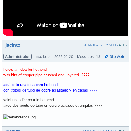
Hors ligne
jacinto
2014-10-15 17:34:06
#116
Administrator
Inscription : 2022-01-20
Messages : 13
Site Web
here's an idea for hothend
with bits of copper pipe crushed and layered ????
aquí está una idea para hothend
con trozos de tubo de cobre aplastado y en capas ????
voici une idée pour la hothend
avec des bouts de tube en cuivre écrasés et empilés ????
Hors ligne