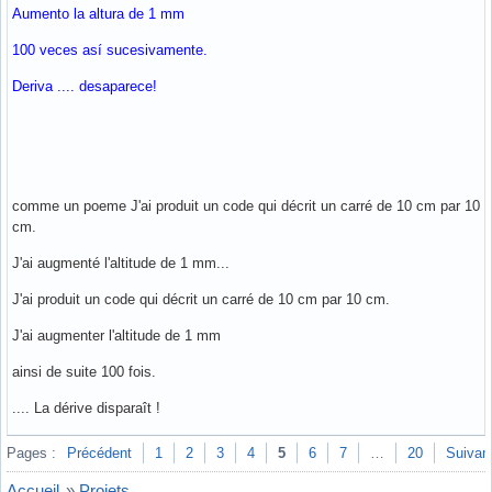
Aumento la altura de 1 mm
100 veces así sucesivamente.
Deriva .... desaparece!
comme un poeme J'ai produit un code qui décrit un carré de 10 cm par 10
cm.
J'ai augmenté l'altitude de 1 mm...
J'ai produit un code qui décrit un carré de 10 cm par 10 cm.
J'ai augmenter l'altitude de 1 mm
ainsi de suite 100 fois.
.... La dérive disparaît !
Hors ligne
Pages :
Précédent
1
2
3
4
5
6
7
…
20
Suivan
Accueil
»
Projets