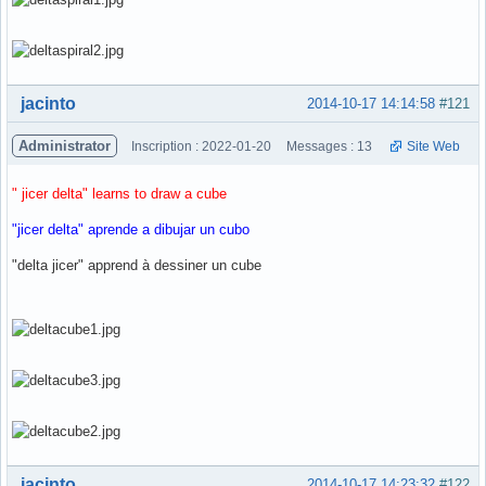
Hors ligne
jacinto
2014-10-17 14:14:58
#121
Administrator
Inscription : 2022-01-20
Messages : 13
Site Web
" jicer delta" learns to draw a cube
"jicer delta" aprende a dibujar un cubo
"delta jicer" apprend à dessiner un cube
Hors ligne
jacinto
2014-10-17 14:23:32
#122