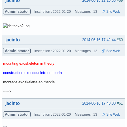
jacinto
2014-06-15 22:25:38
#59
Administrator
Inscription : 2022-01-20
Messages : 13
Site Web
Hors ligne
jacinto
2014-06-16 17:42:44
#60
Administrator
Inscription : 2022-01-20
Messages : 13
Site Web
mounting exoskeleton in theory
construction exoesqueleto en teoría
montage exoskelette en theorie
----->
Hors ligne
jacinto
2014-06-16 17:43:38
#61
Administrator
Inscription : 2022-01-20
Messages : 13
Site Web