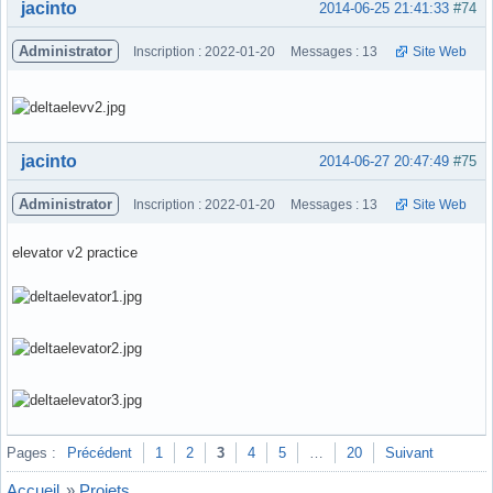
Hors ligne
jacinto
2014-06-25 21:41:33
#74
Administrator
Inscription : 2022-01-20
Messages : 13
Site Web
Hors ligne
jacinto
2014-06-27 20:47:49
#75
Administrator
Inscription : 2022-01-20
Messages : 13
Site Web
elevator v2 practice
Hors ligne
Pages :
Précédent
1
2
3
4
5
…
20
Suivant
Accueil
»
Projets