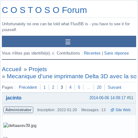
C O S T O S O Forum
Unfortunately no one can be told what FluxBB is - you have to see it for
yourself.
Vous n'êtes pas identifié(e).
Contributions :
Récentes
|
Sans réponse
Accueil
»
Projets
»
Mecanique d'une imprimante Delta 3D avec la so
Pages :
Précédent
1
2
3
4
5
…
20
Suivant
jacinto
2014-06-06 14:09:17
#51
Administrator
Inscription : 2022-01-20
Messages : 13
Site Web