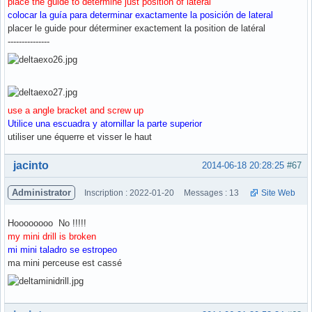
place the guide to determine just position of lateral
colocar la guía para determinar exactamente la posición de lateral
placer le guide pour déterminer exactement la position de latéral
---------------
use a angle bracket and screw up
Utilice una escuadra y atornillar la parte superior
utiliser une équerre et visser le haut
Hors ligne
jacinto
2014-06-18 20:28:25
#67
Administrator
Inscription : 2022-01-20
Messages : 13
Site Web
Hoooooooo No !!!!!
my mini drill is broken
mi mini taladro se estropeo
ma mini perceuse est cassé