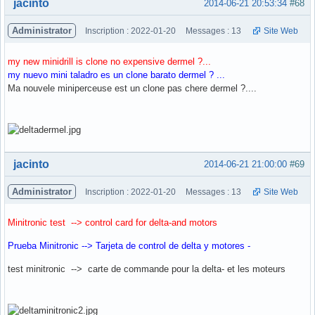
Hors ligne
jacinto
2014-06-21 20:53:34
#68
Administrator
Inscription : 2022-01-20
Messages : 13
Site Web
my new minidrill is clone no expensive dermel ?...
my nuevo mini taladro es un clone barato dermel ? ...
Ma nouvele miniperceuse est un clone pas chere dermel ?....
Hors ligne
jacinto
2014-06-21 21:00:00
#69
Administrator
Inscription : 2022-01-20
Messages : 13
Site Web
Minitronic test --> control card for delta-and motors
Prueba Minitronic --> Tarjeta de control de delta y motores -
test minitronic --> carte de commande pour la delta- et les moteurs