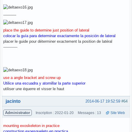
-----------
place the guide to determine just position of lateral
colocar la guía para determinar exactamente la posición de lateral
placer le guide pour déterminer exactement la position de latéral
------------
use a angle bracket and screw up
Utilice una escuadra y atornillar la parte superior
utiliser une équerre et visser le haut
Hors ligne
jacinto
2014-06-17 19:52:59
#64
Administrator
Inscription : 2022-01-20
Messages : 13
Site Web
mounting exoskeleton in practice
construction exoesqueleto en practica