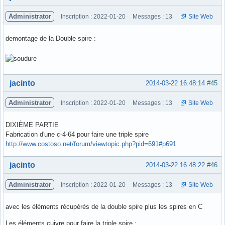
Administrator
Inscription : 2022-01-20
Messages : 13
Site Web
demontage de la Double spire :
Hors ligne
jacinto
2014-03-22 16:48:14
#45
Administrator
Inscription : 2022-01-20
Messages : 13
Site Web
DIXIÈME PARTIE
Fabrication d'une c-4-64 pour faire une triple spire
http://www.costoso.net/forum/viewtopic.php?pid=691#p691
Hors ligne
jacinto
2014-03-22 16:48:22
#46
Administrator
Inscription : 2022-01-20
Messages : 13
Site Web
avec les éléments récupérés de la double spire plus les spires en C
Les éléments cuivre pour faire la triple spire :