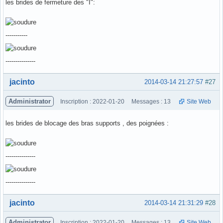
les brides de fermeture des "I":
-----------
---------------
Hors ligne
jacinto
2014-03-14 21:27:57
#27
Administrator
Inscription : 2022-01-20
Messages : 13
Site Web
les brides de blocage des bras supports , des poignées :
---------------
---------------
Hors ligne
jacinto
2014-03-14 21:31:29
#28
Administrator
Inscription : 2022-01-20
Messages : 13
Site Web