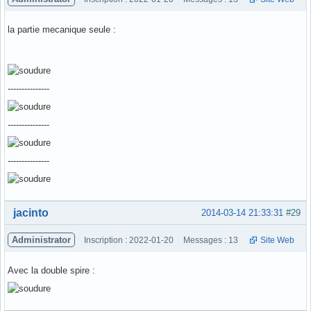
la partie mecanique seule :
---------------
---------------
---------------
Hors ligne
jacinto
2014-03-14 21:33:31
#29
Administrator
Inscription : 2022-01-20
Messages : 13
Site Web
Avec la double spire :