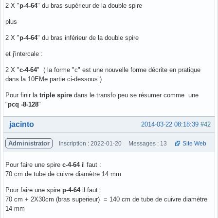
2 X "
p-4-64
" du bras supérieur de la double spire
plus
2 X "
p-4-64
" du bras inférieur de la double spire
et j'intercale :
2 X "
c-4-64
" ( la forme "c" est une nouvelle forme décrite en pratique
dans la 10EMe partie ci-dessous )
Pour finir la
triple spire
dans le transfo peu se résumer comme une
"
pcq -8-128
"
Hors ligne
jacinto
2014-03-22 08:18:39
#42
Administrator
Inscription : 2022-01-20
Messages : 13
Site Web
Pour faire une spire
c-4-64
il faut :
70 cm de tube de cuivre diamètre 14 mm
Pour faire une spire
p-4-64
il faut :
70 cm + 2X30cm (bras superieur) = 140 cm de tube de cuivre diamètre
14 mm