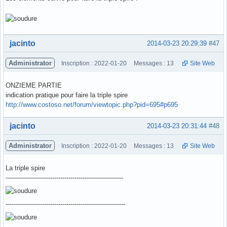
Hors ligne
jacinto
2014-03-23 20:29:39
#47
Administrator
Inscription : 2022-01-20
Messages : 13
Site Web
ONZIEME PARTIE
indication pratique pour faire la triple spire
http://www.costoso.net/forum/viewtopic.php?pid=695#p695
Hors ligne
jacinto
2014-03-23 20:31:44
#48
Administrator
Inscription : 2022-01-20
Messages : 13
Site Web
La triple spire
----------------------------------------------------------
-----------------------------------------------------------