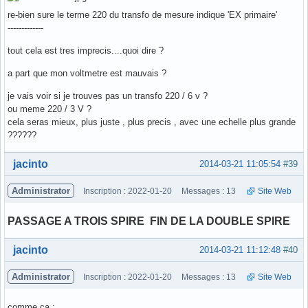
re-bien sure le terme 220 du transfo de mesure indique 'EX primaire'
-------------
tout cela est tres imprecis....quoi dire ?
a part que mon voltmetre est mauvais ?
je vais voir si je trouves pas un transfo 220 / 6 v ?
ou meme 220 / 3 V ?
cela seras mieux, plus juste , plus precis , avec une echelle plus grande
??????
Hors ligne
jacinto
2014-03-21 11:05:54
#39
Administrator
Inscription : 2022-01-20
Messages : 13
Site Web
PASSAGE A TROIS SPIRE FIN DE LA DOUBLE SPIRE
Hors ligne
jacinto
2014-03-21 11:12:48
#40
Administrator
Inscription : 2022-01-20
Messages : 13
Site Web
comme ca :