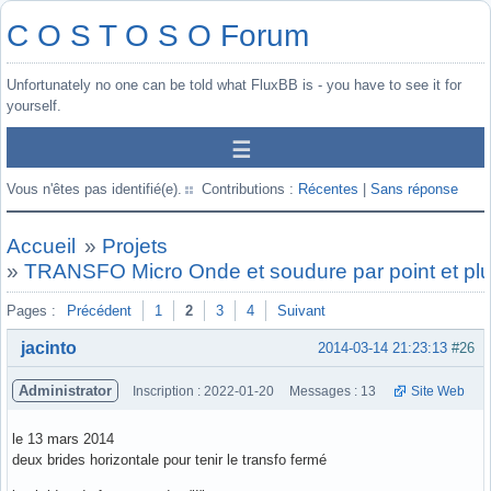
C O S T O S O Forum
Unfortunately no one can be told what FluxBB is - you have to see it for
yourself.
Vous n'êtes pas identifié(e).
Contributions :
Récentes
|
Sans réponse
Accueil
»
Projets
»
TRANSFO Micro Onde et soudure par point et pl
Pages :
Précédent
1
2
3
4
Suivant
jacinto
2014-03-14 21:23:13
#26
Administrator
Inscription : 2022-01-20
Messages : 13
Site Web
le 13 mars 2014
deux brides horizontale pour tenir le transfo fermé