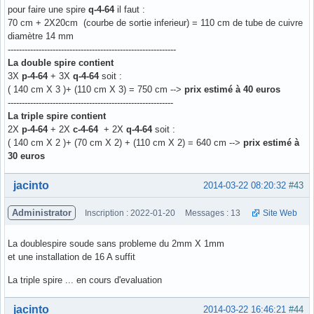
pour faire une spire
q-4-64
il faut :
70 cm + 2X20cm (courbe de sortie inferieur) = 110 cm de tube de cuivre
diamètre 14 mm
------------------------------------------------------------
La double spire contient
3X
p-4-64
+ 3X
q-4-64
soit :
( 140 cm X 3 )+ (110 cm X 3) = 750 cm -->
prix estimé à 40 euros
-----------------------------------------------------------
La triple spire contient
2X
p-4-64
+ 2X
c-4-64
+ 2X
q-4-64
soit :
( 140 cm X 2 )+ (70 cm X 2) + (110 cm X 2) = 640 cm -->
prix estimé à
30 euros
Hors ligne
jacinto
2014-03-22 08:20:32
#43
Administrator
Inscription : 2022-01-20
Messages : 13
Site Web
La doublespire soude sans probleme du 2mm X 1mm
et une installation de 16 A suffit
La triple spire ... en cours d'evaluation
Hors ligne
jacinto
2014-03-22 16:46:21
#44