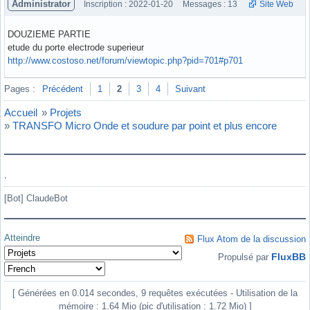
Administrator
Inscription : 2022-01-20
Messages : 13
Site Web
DOUZIEME PARTIE
etude du porte electrode superieur
http://www.costoso.net/forum/viewtopic.php?pid=701#p701
Hors ligne
Pages :
Précédent
1
2
3
4
Suivant
Accueil
»
Projets
»
TRANSFO Micro Onde et soudure par point et plus encore
,
[Bot] ClaudeBot
Atteindre
Flux Atom de la discussion
FluxBB
Propulsé par
[ Générées en 0.014 secondes, 9 requêtes exécutées - Utilisation de la
mémoire : 1.64 Mio (pic d'utilisation : 1.72 Mio) ]