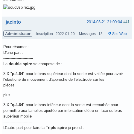
Hors ligne
jacinto
2014-03-21 21:00:04
#41
Administrator
Inscription : 2022-01-20
Messages : 13
Site Web
Pour résumer :
D'une part :
-------------------------
La
double spire
se compose de :
3 X "
p-4-64
" pour le bras supérieur dont la sortie est vrillée pour avoir
l’élasticité du mouvement d'approche de l’électrode sur les
pièces
plus
3 X "
q-4-64
" pour le bras inférieur dont la sortie est recourbée pour
permettre aux lamelles ajoutée par imbrication d’être en face du bras
supérieur mobile
------------------------
D'autre part pour faire la
Triple-spire
je prend :