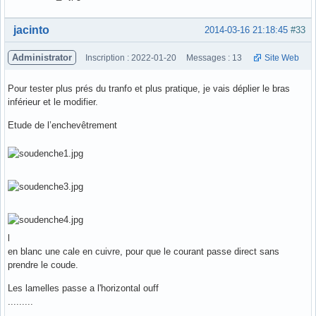
Hors ligne
jacinto
2014-03-16 21:18:45
#33
Administrator
Inscription : 2022-01-20
Messages : 13
Site Web
Pour tester plus prés du tranfo et plus pratique, je vais déplier le bras
inférieur et le modifier.
Etude de l’enchevêtrement
l
en blanc une cale en cuivre, pour que le courant passe direct sans
prendre le coude.
Les lamelles passe a l'horizontal ouff
.........