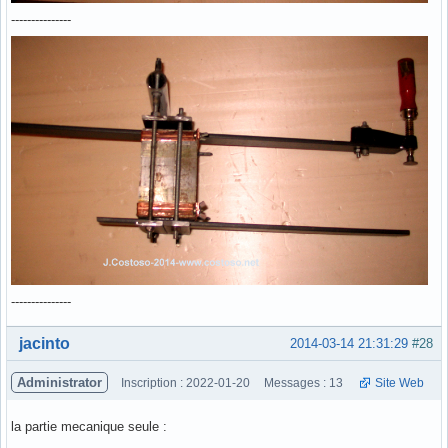
---------------
---------------
Hors ligne
jacinto
2014-03-14 21:31:29
#28
Administrator
Inscription : 2022-01-20
Messages : 13
Site Web
la partie mecanique seule :