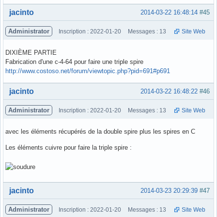
Hors ligne
jacinto
2014-03-22 16:48:14
#45
Administrator
Inscription : 2022-01-20
Messages : 13
Site Web
DIXIÈME PARTIE
Fabrication d'une c-4-64 pour faire une triple spire
http://www.costoso.net/forum/viewtopic.php?pid=691#p691
Hors ligne
jacinto
2014-03-22 16:48:22
#46
Administrator
Inscription : 2022-01-20
Messages : 13
Site Web
avec les éléments récupérés de la double spire plus les spires en C
Les éléments cuivre pour faire la triple spire :
Hors ligne
jacinto
2014-03-23 20:29:39
#47
Administrator
Inscription : 2022-01-20
Messages : 13
Site Web