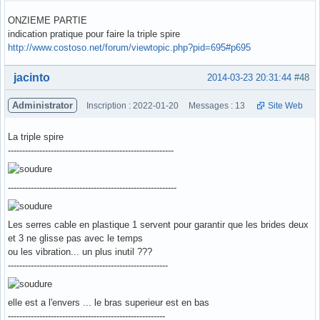
ONZIEME PARTIE
indication pratique pour faire la triple spire
http://www.costoso.net/forum/viewtopic.php?pid=695#p695
Hors ligne
jacinto
2014-03-23 20:31:44
#48
Administrator
Inscription : 2022-01-20
Messages : 13
Site Web
La triple spire
----------------------------------------------------------
-----------------------------------------------------------
Les serres cable en plastique 1 servent pour garantir que les brides deux
et 3 ne glisse pas avec le temps
ou les vibration... un plus inutil ???
--------------------------------------------------------
elle est a l'envers ... le bras superieur est en bas
-------------------------------------------------------