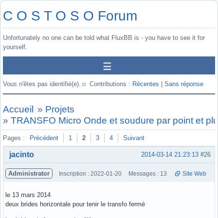
C O S T O S O Forum
Unfortunately no one can be told what FluxBB is - you have to see it for
yourself.
Vous n'êtes pas identifié(e).
Contributions :
Récentes
|
Sans réponse
Accueil
»
Projets
»
TRANSFO Micro Onde et soudure par point et pl
Pages :
Précédent
1
2
3
4
Suivant
jacinto
2014-03-14 21:23:13
#26
Administrator
Inscription : 2022-01-20
Messages : 13
Site Web
le 13 mars 2014
deux brides horizontale pour tenir le transfo fermé