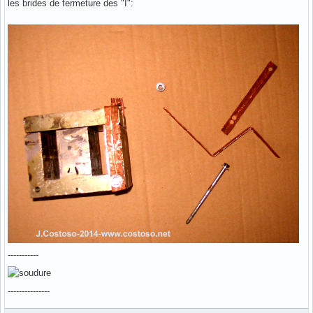
les brides de fermeture des "I":
-----------
---------------