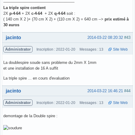
-----------------------------------------------------------
La triple spire contient
2X
p-4-64
+ 2X
c-4-64
+ 2X
q-4-64
soit :
( 140 cm X 2 )+ (70 cm X 2) + (110 cm X 2) = 640 cm -->
prix estimé à
30 euros
Hors ligne
jacinto
2014-03-22 08:20:32
#43
Administrator
Inscription : 2022-01-20
Messages : 13
Site Web
La doublespire soude sans probleme du 2mm X 1mm
et une installation de 16 A suffit
La triple spire ... en cours d'evaluation
Hors ligne
jacinto
2014-03-22 16:46:21
#44
Administrator
Inscription : 2022-01-20
Messages : 13
Site Web
demontage de la Double spire :