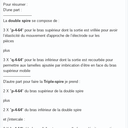
Pour résumer :
D'une part :
-------------------------
La
double spire
se compose de :
3 X "
p-4-64
" pour le bras supérieur dont la sortie est vrillée pour avoir
l’élasticité du mouvement d'approche de l’électrode sur les
pièces
plus
3 X "
q-4-64
" pour le bras inférieur dont la sortie est recourbée pour
permettre aux lamelles ajoutée par imbrication d’être en face du bras
supérieur mobile
------------------------
D'autre part pour faire la
Triple-spire
je prend :
2 X "
p-4-64
" du bras supérieur de la double spire
plus
2 X "
p-4-64
" du bras inférieur de la double spire
et j'intercale :