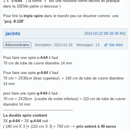
2 X "
c-4-64
" ( la forme "c" est une nouvelle forme décrite en pratique
dans la 10EMe partie ci-dessous )
Pour finir la
triple spire
dans le transfo peu se résumer comme une
"
pcq -8-128
"
Hors ligne
jacinto
2014-03-22 08:18:39
#42
Administrator
Inscription : 2022-01-20
Messages : 13
Site Web
Pour faire une spire
c-4-64
il faut :
70 cm de tube de cuivre diamètre 14 mm
Pour faire une spire
p-4-64
il faut :
70 cm + 2X30cm (bras superieur) = 140 cm de tube de cuivre diamètre
14 mm
pour faire une spire
q-4-64
il faut :
70 cm + 2X20cm (courbe de sortie inferieur) = 110 cm de tube de cuivre
diamètre 14 mm
------------------------------------------------------------
La double spire contient
3X
p-4-64
+ 3X
q-4-64
soit :
( 140 cm X 3 )+ (110 cm X 3) = 750 cm -->
prix estimé à 40 euros