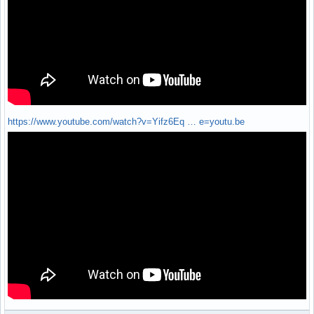
https://www.youtube.com/watch?v=Yifz6Eq … e=youtu.be