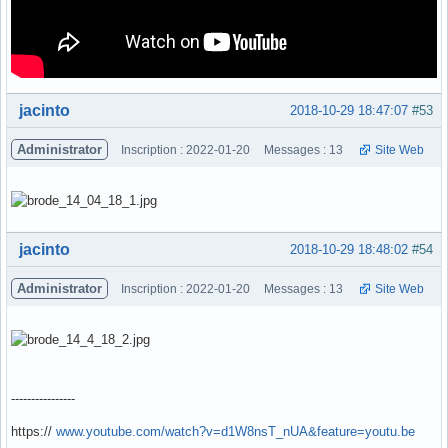
Hors ligne
jacinto
2018-10-29 18:47:07
#53
Administrator
Inscription : 2022-01-20
Messages : 13
Site Web
Hors ligne
jacinto
2018-10-29 18:48:02
#54
Administrator
Inscription : 2022-01-20
Messages : 13
Site Web
----------------
https://
www.youtube.com/watch?v=d1W8nsT_nUA&feature=youtu.be