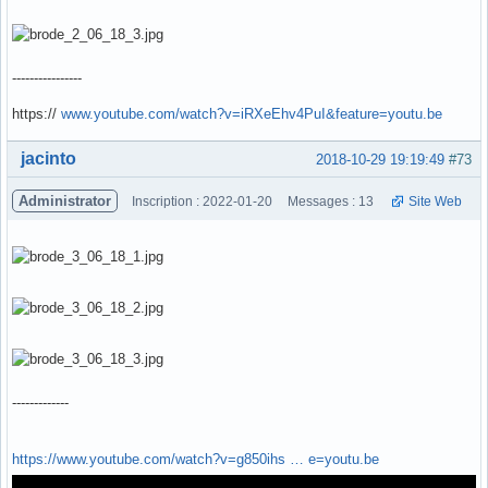
----------------
https://
www.youtube.com/watch?v=iRXeEhv4PuI&feature=youtu.be
Hors ligne
jacinto
2018-10-29 19:19:49
#73
Administrator
Inscription : 2022-01-20
Messages : 13
Site Web
-------------
https://www.youtube.com/watch?v=g850ihs … e=youtu.be