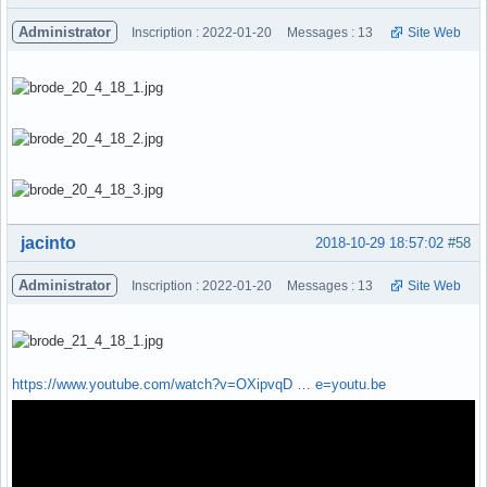
Administrator
Inscription : 2022-01-20
Messages : 13
Site Web
Hors ligne
jacinto
2018-10-29 18:57:02
#58
Administrator
Inscription : 2022-01-20
Messages : 13
Site Web
https://www.youtube.com/watch?v=OXipvqD … e=youtu.be