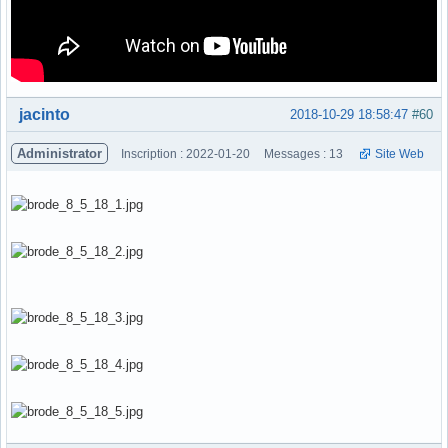
Hors ligne
jacinto
2018-10-29 18:58:47
#60
Administrator
Inscription : 2022-01-20
Messages : 13
Site Web