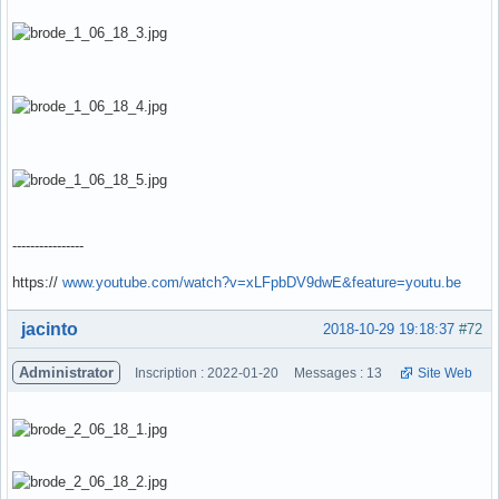
----------------
https://
www.youtube.com/watch?v=xLFpbDV9dwE&feature=youtu.be
Hors ligne
jacinto
2018-10-29 19:18:37
#72
Administrator
Inscription : 2022-01-20
Messages : 13
Site Web