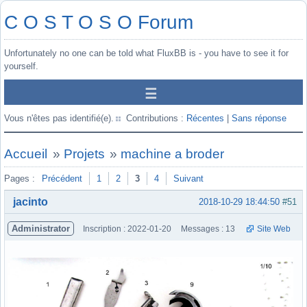
C O S T O S O Forum
Unfortunately no one can be told what FluxBB is - you have to see it for
yourself.
Vous n'êtes pas identifié(e).
Contributions :
Récentes
|
Sans réponse
Accueil
»
Projets
»
machine a broder
Pages :
Précédent
1
2
3
4
Suivant
jacinto
2018-10-29 18:44:50
#51
Administrator
Inscription : 2022-01-20
Messages : 13
Site Web