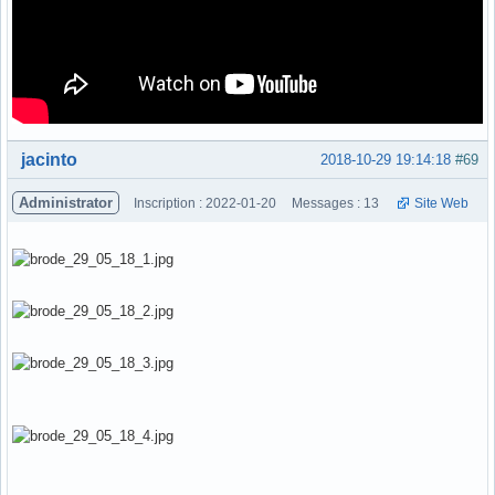
Hors ligne
jacinto
2018-10-29 19:14:18
#69
Administrator
Inscription : 2022-01-20
Messages : 13
Site Web