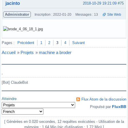
Hors ligne
jacinto
2018-10-29 19:21:09
#75
Administrator
Inscription : 2022-01-20
Messages : 13
Site Web
Hors ligne
Pages :
Précédent
1
2
3
4
Suivant
Accueil
»
Projets
»
machine a broder
,
[Bot] ClaudeBot
Atteindre
Flux Atom de la discussion
FluxBB
Propulsé par
[ Générées en 0.020 secondes, 12 requêtes exécutées - Utilisation de la
mémoire : 1.64 Mio (pic d'utilisation : 1.72 Mio) ]