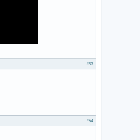
#53
#54