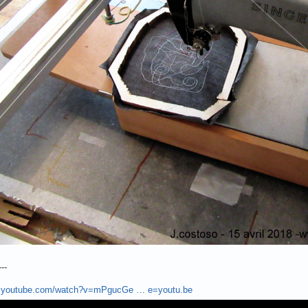
---
w.youtube.com/watch?v=mPgucGe … e=youtu.be