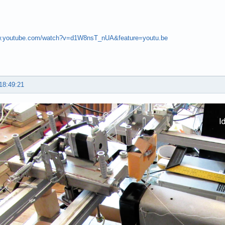
.youtube.com/watch?v=d1W8nsT_nUA&feature=youtu.be
18:49:21