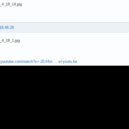
18:46:28
w.youtube.com/watch?v=-2ErI4m … e=youtu.be