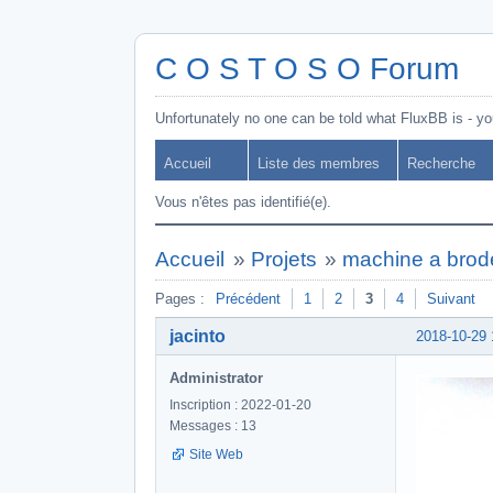
C O S T O S O Forum
Unfortunately no one can be told what FluxBB is - you
Accueil
Liste des membres
Recherche
Vous n'êtes pas identifié(e).
Accueil
»
Projets
»
machine a brod
Pages :
Précédent
1
2
3
4
Suivant
jacinto
2018-10-29 
Administrator
Inscription : 2022-01-20
Messages : 13
Site Web