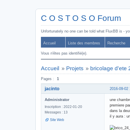
C O S T O S O Forum
Unfortunately no one can be told what FluxBB is - you
Accueil
Liste des membres
Recherche
Vous n'êtes pas identifié(e).
Accueil
»
Projets
»
bricolage d'ete
Pages :
1
jacinto
2016-09-02 
Administrator
une chambre
premiere par
Inscription : 2022-01-20
dans la deu
Messages : 13
il y aura : u
Site Web