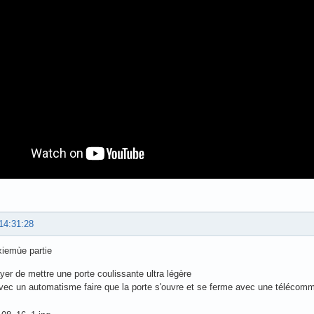
14:31:28
xiemùe partie
yer de mettre une porte coulissante ultra légère
avec un automatisme faire que la porte s'ouvre et se ferme avec une télécom