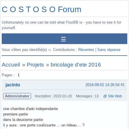
C O S T O S O Forum
Unfortunately no one can be told what FluxBB is - you have to see it for
yourself.
Vous n'êtes pas identifié(e).
Contributions :
Récentes
|
Sans réponse
Accueil
»
Projets
»
bricolage d'ete 2016
Pages :
1
jacinto
2016-09-02 14:26:54
#1
Administrator
Inscription : 2022-01-20
Messages : 13
Site Web
une chambre d'ado independante
premiere partie
dans la deuxieme partie
il y aura : une porte coulissante ... un rideau ... ?