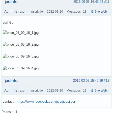
Hors ligne
jacinto
2016-09-05 16:43:23
#11
Administrator
Inscription : 2022-01-20
Messages : 13
Site Web
part 6 :
Hors ligne
jacinto
2019-03-05 15:49:39
#12
Administrator
Inscription : 2022-01-20
Messages : 13
Site Web
contact :
https://www.facebook.com/jicerjicer.jicer
Hors ligne
Pages :
1