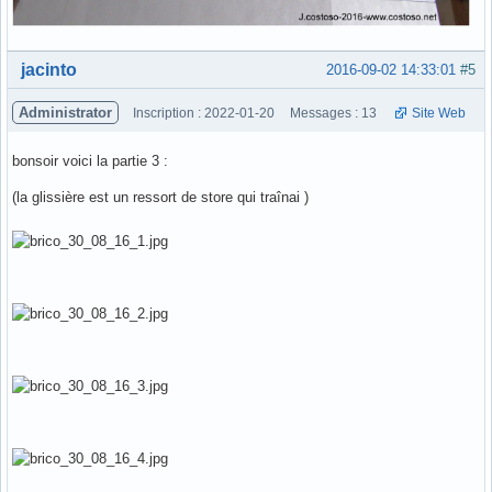
Hors ligne
jacinto
2016-09-02 14:33:01
#5
Administrator
Inscription : 2022-01-20
Messages : 13
Site Web
bonsoir voici la partie 3 :
(la glissière est un ressort de store qui traînai )