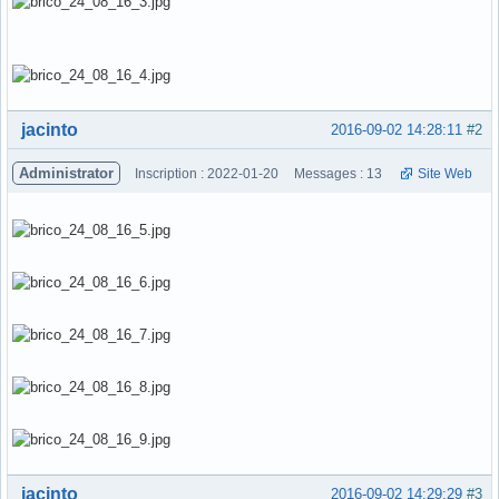
Hors ligne
jacinto
2016-09-02 14:28:11
#2
Administrator
Inscription : 2022-01-20
Messages : 13
Site Web
Hors ligne
jacinto
2016-09-02 14:29:29
#3