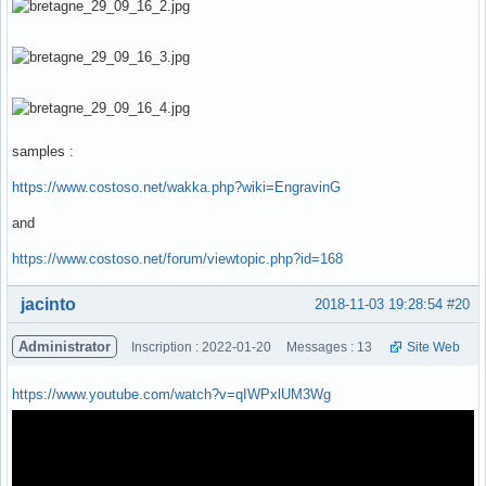
samples :
https://www.costoso.net/wakka.php?wiki=EngravinG
and
https://www.costoso.net/forum/viewtopic.php?id=168
Hors ligne
jacinto
2018-11-03 19:28:54
#20
Administrator
Inscription : 2022-01-20
Messages : 13
Site Web
https://www.youtube.com/watch?v=qIWPxlUM3Wg