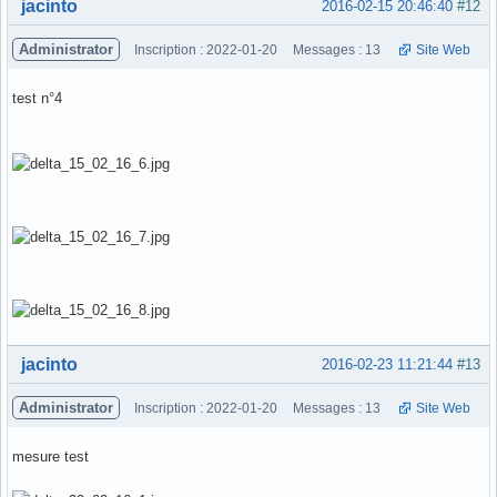
Hors ligne
jacinto
2016-02-15 20:46:40
#12
Administrator
Inscription : 2022-01-20
Messages : 13
Site Web
test n°4
Hors ligne
jacinto
2016-02-23 11:21:44
#13
Administrator
Inscription : 2022-01-20
Messages : 13
Site Web
mesure test