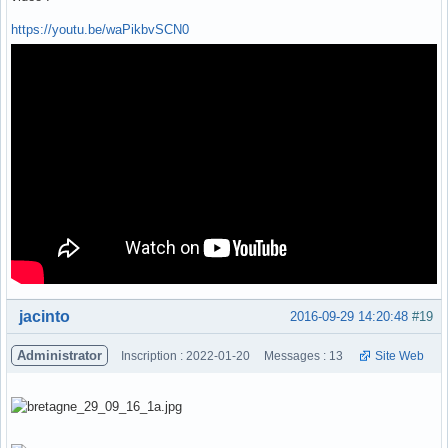
https://youtu.be/waPikbvSCN0
Hors ligne
jacinto
2016-09-29 14:20:48
#19
Administrator
Inscription : 2022-01-20
Messages : 13
Site Web