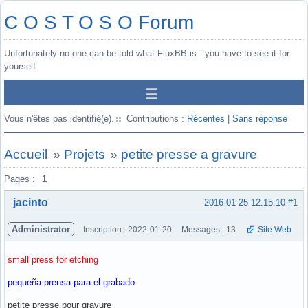
C O S T O S O Forum
Unfortunately no one can be told what FluxBB is - you have to see it for
yourself.
Vous n'êtes pas identifié(e).
Contributions :
Récentes
|
Sans réponse
Accueil
»
Projets
»
petite presse a gravure
Pages :
1
jacinto
2016-01-25 12:15:10
#1
Administrator
Inscription : 2022-01-20
Messages : 13
Site Web
small press for etching
pequeña prensa para el grabado
petite presse pour gravure