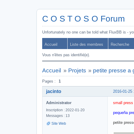
C O S T O S O Forum
Unfortunately no one can be told what FluxBB is - you
Accueil
Liste des membres
Recherche
Vous n'êtes pas identifié(e).
Accueil
»
Projets
»
petite presse a
Pages :
1
jacinto
2016-01-25 
Administrator
small press 
Inscription : 2022-01-20
pequeña pre
Messages : 13
petite press
Site Web