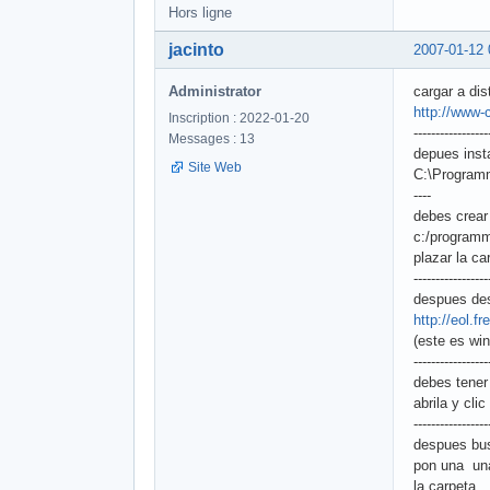
Hors ligne
jacinto
2007-01-12 
Administrator
cargar a dis
http://www-
Inscription : 2022-01-20
-----------------
Messages : 13
depues insta
Site Web
C:\Program
----
debes crear
c:/programm
plazar la ca
-----------------
despues de
http://eol.f
(este es win
-----------------
debes tener 
abrila y clic 
-----------------
despues bus
pon una un
la carpeta