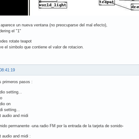
 : aparece un nueva ventana (no preocuparse del mal efecto),
dering el "1"
des rotate teapot
e el simbolo que contiene el valor de rotacion.
08:41:19
s primeros pasos :
io setting...
io
dio on
i setting...
t audio and midi
nido permanente -una radio FM por la entrada de la tarjeta de sonido-
 audio and midi :