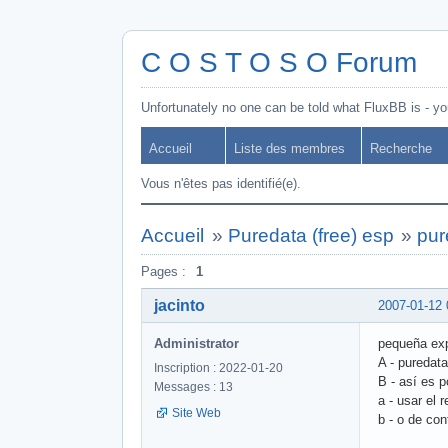
C O S T O S O Forum
Unfortunately no one can be told what FluxBB is - you
Accueil
Liste des membres
Recherche
Vous n'êtes pas identifié(e).
Accueil
»
Puredata (free) esp
»
pur
Pages :
1
jacinto
2007-01-12 
Administrator
pequeña exp
A - puredat
Inscription : 2022-01-20
B - así es p
Messages : 13
a - usar el 
Site Web
b - o de con