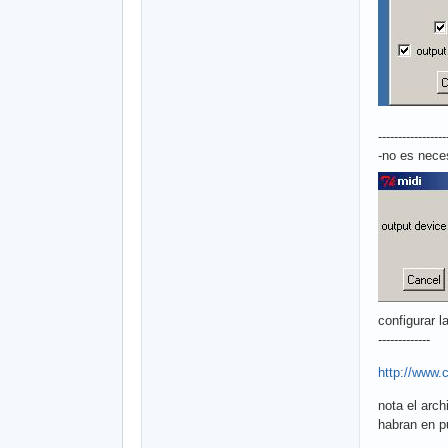
-----------------
-no es neces
configurar l
-------------
http://www.
nota el arch
habran en pu