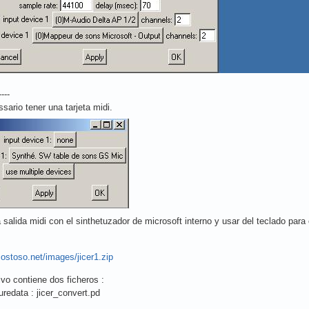
----
sario tener una tarjeta midi.
a salida midi con el sinthetuzador de microsoft interno y usar del teclado para 
costoso.net/images/jicer1.zip
ivo contiene dos ficheros :
redata : jicer_convert.pd