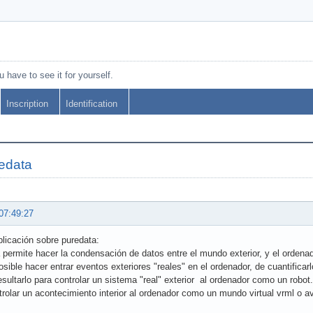
 have to see it for yourself.
Inscription
Identification
edata
07:49:27
licación sobre puredata:
a permite hacer la condensación de datos entre el mundo exterior, y el ordena
osible hacer entrar eventos exteriores "reales" en el ordenador, de cuantificar
resultarlo para controlar un sistema "real" exterior al ordenador como un robot.
trolar un acontecimiento interior al ordenador como un mundo virtual vrml o 