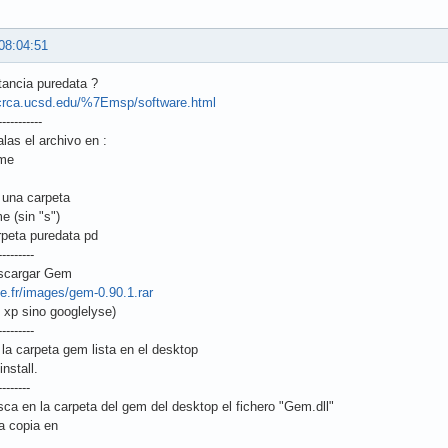
08:04:51
tancia puredata ?
crca.ucsd.edu/%7Emsp/software.html
-----------
las el archivo en :
me
 una carpeta
e (sin "s")
rpeta puredata pd
---------
scargar Gem
ree.fr/images/gem-0.90.1.rar
 xp sino googlelyse)
---------
la carpeta gem lista en el desktop
install.
--------
ca en la carpeta del gem del desktop el fichero "Gem.dll"
a copia en