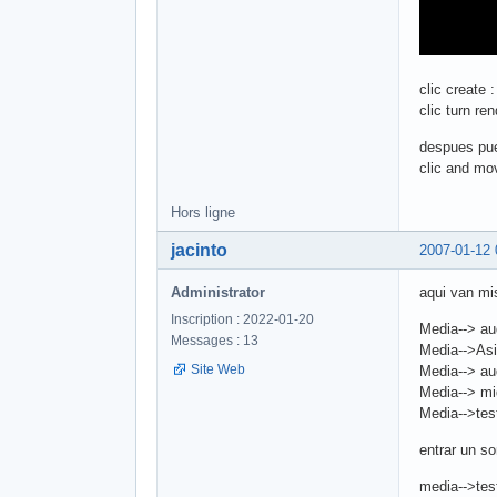
clic create
clic turn ren
despues pue
clic and mov
Hors ligne
jacinto
2007-01-12 
Administrator
aqui van mi
Inscription : 2022-01-20
Media--> aud
Messages : 13
Media-->As
Site Web
Media--> au
Media--> mid
Media-->tes
entrar un so
media-->test