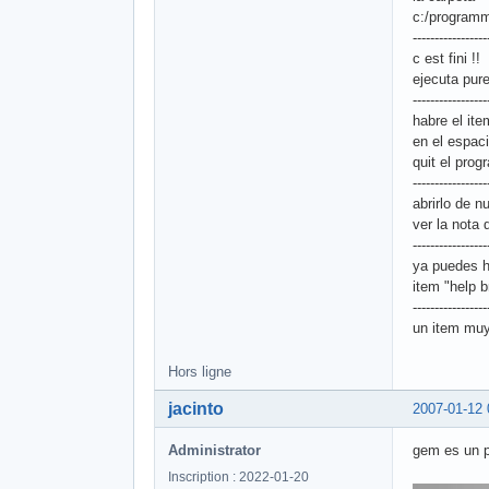
c:/programm
-----------------
c est fini !!
ejecuta pure
-----------------
habre el ite
en el espaci
quit el prog
-----------------
abrirlo de n
ver la nota
-----------------
ya puedes h
item "help 
-----------------
un item muy
Hors ligne
jacinto
2007-01-12 
Administrator
gem es un p
Inscription : 2022-01-20