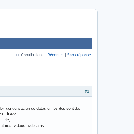
Contributions :
Récentes
|
Sans réponse
#1
dor, condensación de datos en los dos sentido.
los. luego:
.. etc,
avatares, videos, webcams ...