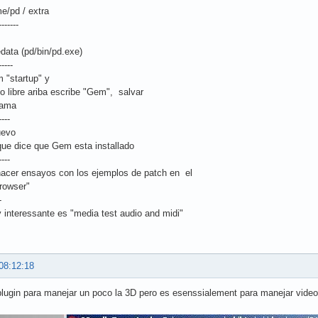
e/pd / extra
-------
data (pd/bin/pd.exe)
-----
m "startup" y
o libre ariba escribe "Gem", salvar
rama
----
uevo
 que dice que Gem esta installado
----
acer ensayos con los ejemplos de patch en el
browser"
-
 interessante es "media test audio and midi"
08:12:18
lugin para manejar un poco la 3D pero es esenssialement para manejar video