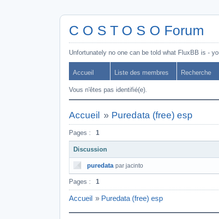
C O S T O S O Forum
Unfortunately no one can be told what FluxBB is - you
Accueil
Liste des membres
Recherche
Vous n'êtes pas identifié(e).
Accueil
»
Puredata (free) esp
Pages :
1
Discussion
puredata
par jacinto
Pages :
1
Accueil
»
Puredata (free) esp