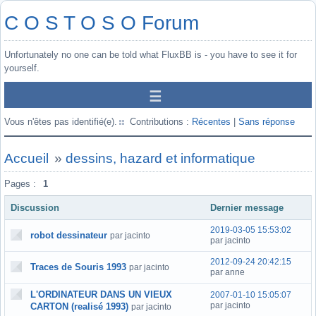
C O S T O S O Forum
Unfortunately no one can be told what FluxBB is - you have to see it for
yourself.
Vous n'êtes pas identifié(e).
Contributions :
Récentes
|
Sans réponse
Accueil
»
dessins, hazard et informatique
Pages :
1
Discussion
Dernier message
2019-03-05 15:53:02
robot dessinateur
par jacinto
par jacinto
2012-09-24 20:42:15
Traces de Souris 1993
par jacinto
par anne
L'ORDINATEUR DANS UN VIEUX
2007-01-10 15:05:07
par jacinto
CARTON (realisé 1993)
par jacinto