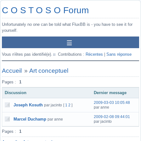
C O S T O S O Forum
Unfortunately no one can be told what FluxBB is - you have to see it for
yourself.
Vous n'êtes pas identifié(e).
Contributions :
Récentes
|
Sans réponse
Accueil
»
Art conceptuel
Pages :
1
Discussion
Dernier message
2009-03-03 10:05:48
Joseph Kosuth
par jacinto
[
1
2
]
par anne
2009-02-08 09:44:01
Marcel Duchamp
par anne
par jacinto
Pages :
1