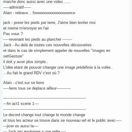
marche donc aussi avec une video ......
-----admiratif------
Alain - rebravo ...fooooooooooooooooonce
jack - poser les pieds par terre, J'aime bien leviter moi
et meme m'envoyer en l'air
Pas vous ?
-----revenant les pieds au plancher --------
Jack - Au delà de toutes ces nouvelles découvertes
et dans le cas de simplement appeler de nouvelles "images en
setGesture"
il doit y avoir plus simple..
L'idée etant de pouvoir changer une image prédéfinie à la volée..
...Au fait le grand RDV c'est où ?
Alain - c'est sur se liens
-----liens tous se deplace ailleur------------
----------------------------------------------------------------------
---fin act1 scene 1----
----------------------------------------------------------------------
Le decord change tout change le monde change
et tous les acteur se trouve dans se nouveau wrl et le public avec-----
---jicer es aussi la----
--- Jack est enchainer a une grille ----