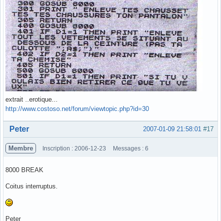
extrait ..erotique...
http://www.costoso.net/forum/viewtopic.php?id=30
Hors ligne
Peter
2007-01-09 21:58:01
#17
Membre
Inscription : 2006-12-23
Messages : 6
8000 BREAK
Coitus interruptus.
Peter