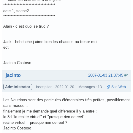
***********************************
acte 1, scene2
***********************************
Alain - c est quoi se truc ?
Jack - hehehehe j aime bien les chasses au tresor moi.
ect
Jacinto Costoso
Hors ligne
jacinto
2007-01-03 21:37:45
#4
Administrator
Inscription : 2022-01-20
Messages : 13
Site Web
Les Neutrinos sont des particules élémentaires très petites, possiblement
sans masse...
finalement je me demande quel difference il y a entre :
la 3d "la realite virtuel" et "presque rien de reel"
realite virtuel = presque rien de reel ?
Jacinto Costoso