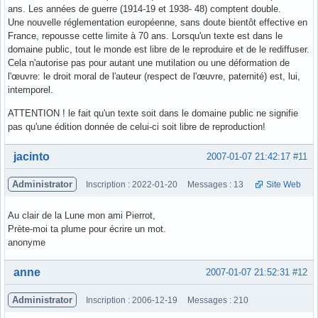
ans. Les années de guerre (1914-19 et 1938- 48) comptent double.
Une nouvelle réglementation européenne, sans doute bientôt effective en
France, repousse cette limite à 70 ans. Lorsqu'un texte est dans le
domaine public, tout le monde est libre de le reproduire et de le rediffuser.
Cela n'autorise pas pour autant une mutilation ou une déformation de
l'œuvre: le droit moral de l'auteur (respect de l'œuvre, paternité) est, lui,
intemporel.
ATTENTION ! le fait qu'un texte soit dans le domaine public ne signifie
pas qu'une édition donnée de celui-ci soit libre de reproduction!
Hors ligne
jacinto
2007-01-07 21:42:17
#11
Administrator
Inscription : 2022-01-20
Messages : 13
Site Web
Au clair de la Lune mon ami Pierrot,
Prète-moi ta plume pour écrire un mot.
anonyme
Hors ligne
anne
2007-01-07 21:52:31
#12
Administrator
Inscription : 2006-12-19
Messages : 210