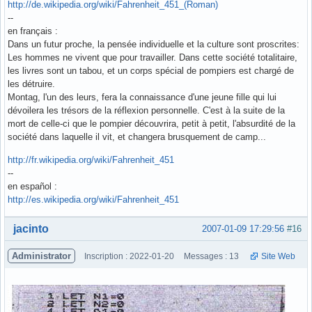
http://de.wikipedia.org/wiki/Fahrenheit_451_(Roman)
--
en français :
Dans un futur proche, la pensée individuelle et la culture sont proscrites:
Les hommes ne vivent que pour travailler. Dans cette société totalitaire,
les livres sont un tabou, et un corps spécial de pompiers est chargé de
les détruire.
Montag, l'un des leurs, fera la connaissance d'une jeune fille qui lui
dévoilera les trésors de la réflexion personnelle. C'est à la suite de la
mort de celle-ci que le pompier découvrira, petit à petit, l'absurdité de la
société dans laquelle il vit, et changera brusquement de camp...
http://fr.wikipedia.org/wiki/Fahrenheit_451
--
en español :
http://es.wikipedia.org/wiki/Fahrenheit_451
Hors ligne
jacinto
2007-01-09 17:29:56
#16
Administrator
Inscription : 2022-01-20
Messages : 13
Site Web