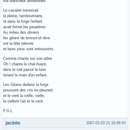
ma blancheur amidonnée.
Le cavalier traversait
la pleine, tambourinaire,
et dans la forge l'enfant
avait fermé les paupières.
Au milieu des oliviers
les gitans de bronze et rêve
ont la tête relevée
et leurs yeux sont entrouverts.
Comme chante sur son arbre
Oh ! chante le chat-huant,
dans le ciel passe la lune
tenant la main d'un enfant.
Les Gitans dedans la forge
poussent des cris en pleurant
et le vent la veille, veille,
la veillent l'air et le vent.
F.G.L.
Hors ligne
jacinto
2007-01-03 21:10:48
#3