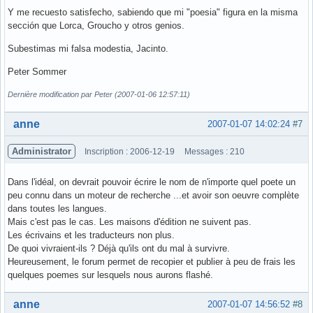
Y me recuesto satisfecho, sabiendo que mi "poesia" figura en la misma
sección que Lorca, Groucho y otros genios.
Subestimas mi falsa modestia, Jacinto.
Peter Sommer
Dernière modification par Peter (2007-01-06 12:57:11)
Hors ligne
anne
2007-01-07 14:02:24
#7
Administrator
Inscription : 2006-12-19
Messages : 210
Dans l'idéal, on devrait pouvoir écrire le nom de n'importe quel poete un
peu connu dans un moteur de recherche ...et avoir son oeuvre complète
dans toutes les langues.
Mais c'est pas le cas. Les maisons d'édition ne suivent pas.
Les écrivains et les traducteurs non plus.
De quoi vivraient-ils ? Déjà qu'ils ont du mal à survivre.
Heureusement, le forum permet de recopier et publier à peu de frais les
quelques poemes sur lesquels nous aurons flashé.
Hors ligne
anne
2007-01-07 14:56:52
#8