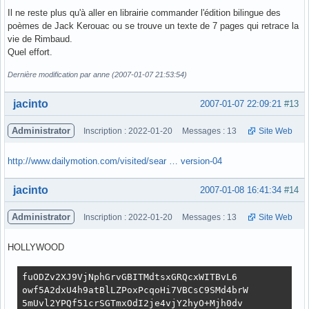
Il ne reste plus qu'à aller en librairie commander l'édition bilingue des
poèmes de Jack Kerouac ou se trouve un texte de 7 pages qui retrace la
vie de Rimbaud.
Quel effort.
Dernière modification par anne (2007-01-07 21:53:54)
Hors ligne
jacinto
2007-01-07 22:09:21
#13
Administrator
Inscription : 2022-01-20
Messages : 13
Site Web
http://www.dailymotion.com/visited/sear … version-04
Hors ligne
jacinto
2007-01-08 16:41:34
#14
Administrator
Inscription : 2022-01-20
Messages : 13
Site Web
HOLLYWOOD
fuODZv2XJ9VjNphGrvGBITMdtsxGRQcxWITBvL6

owf5A2dxU4h9atBlLZPoxPcqoHi7VBCsC9SMd4brW

5mUvl2YPQf51crSGTmxOdI2je4vjY2hyO+Mjh0dv
