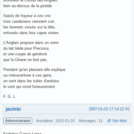
Monsieur le consul des Anglais,
bien au-dessus de la pinède.
Saisis de frayeur à ces cris
trois carabiniers viennent voir,
les bonnets vissés sur la tête,
entourés dans leur capes noires.
L'Anglais propose dans un verre
du lait tiède pour Preciosa,
et une coupe de genièvre
que la Gitane ne boit pas.
Pendant qu'en pleurant elle explique
sa mésaventure à ces gens,
on sent dans les tuiles d'ardoise
le vent qui mord furieusement.
F. G. L.
Hors ligne
jacinto
2007-01-03 17:14:22
#2
Administrator
Inscription : 2022-01-20
Messages : 13
Site Web
Federico Garcia Lorca,