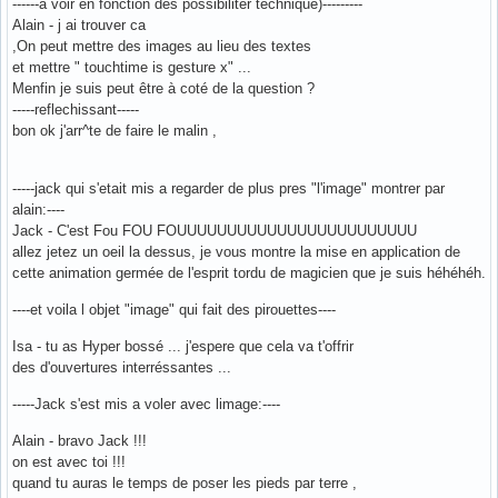
------a voir en fonction des possibiliter technique)---------
Alain - j ai trouver ca
,On peut mettre des images au lieu des textes
et mettre " touchtime is gesture x" ...
Menfin je suis peut être à coté de la question ?
-----reflechissant-----
bon ok j'arr^te de faire le malin ,
-----jack qui s'etait mis a regarder de plus pres "l'image" montrer par
alain:----
Jack - C'est Fou FOU FOUUUUUUUUUUUUUUUUUUUUUUUU
allez jetez un oeil la dessus, je vous montre la mise en application de
cette animation germée de l'esprit tordu de magicien que je suis héhéhéh.
----et voila l objet "image" qui fait des pirouettes----
Isa - tu as Hyper bossé ... j'espere que cela va t'offrir
des d'ouvertures interréssantes ...
-----Jack s'est mis a voler avec limage:----
Alain - bravo Jack !!!
on est avec toi !!!
quand tu auras le temps de poser les pieds par terre ,