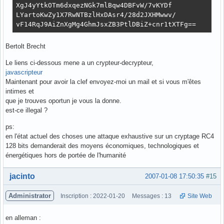
XgJ4yYtkOTm6dxqezNGk7mlBqw4DBFvW/7vKYDf

LYartoKwZy1X7RwNTBzlHxDAsr4/28d2JXHMwwv/

vF14RqJ9AiZnXgMg4GhmJsxZB3PtlDBiZ+cnr1tXTFg==
Bertolt Brecht
Le liens ci-dessous mene a un crypteur-decrypteur,
javascripteur
Maintenant pour avoir la clef envoyez-moi un mail et si vous m'êtes
intimes et
que je trouves oportun je vous la donne.
est-ce illegal ?
ps:
en l'état actuel des choses une attaque exhaustive sur un cryptage RC4
128 bits demanderait des moyens économiques, technologiques et
énergétiques hors de portée de l'humanité
Hors ligne
jacinto
2007-01-08 17:50:35
#15
Administrator
Inscription : 2022-01-20
Messages : 13
Site Web
en alleman :