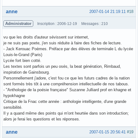
Hors ligne
anne
2007-01-14 21:19:11
#18
Administrator
Inscription : 2006-12-19
Messages : 210
vu que les droits d'auteur sévissent sur internet,
je ne suis pas poete, j'en suis réduite à faire des fiches de lecture.
- Jack Kerouac Poèmes. Préface par des élèves de terminale L du lycée
Louis-le-Grand (Paris)
Lycée fort bien cotté.
Les textes sont parfois un peu osés, la beat génération, Rimbaud,
inspiration de Gainsbourg.
Personnellement j'adore, c'est fou ce que les futurs cadres de la nation
sont formés très tôt à une compréhension intellectuelle de nos tabous.
- "Anthologie de la poésie française" Suzanne Julliard prof en khagne et
hypokhagne
Critique de la Fnac cette année : anthologie intelligente, d'une grande
sensibilité.
Il y a quand même des points qui m'ont heurtée dans son introduction;
alors je ferai les questions et les réponses.
Hors ligne
anne
2007-01-15 20:56:41
#19