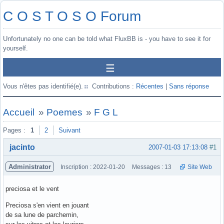
C O S T O S O Forum
Unfortunately no one can be told what FluxBB is - you have to see it for
yourself.
Vous n'êtes pas identifié(e).
Contributions :
Récentes
|
Sans réponse
Accueil
»
Poemes
»
F G L
Pages :
1
2
Suivant
jacinto
2007-01-03 17:13:08
#1
Administrator
Inscription : 2022-01-20
Messages : 13
Site Web
preciosa et le vent
Preciosa s'en vient en jouant
de sa lune de parchemin,