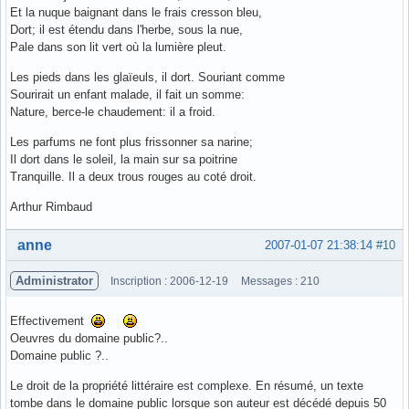
Et la nuque baignant dans le frais cresson bleu,
Dort; il est étendu dans l'herbe, sous la nue,
Pale dans son lit vert où la lumière pleut.
Les pieds dans les glaïeuls, il dort. Souriant comme
Sourirait un enfant malade, il fait un somme:
Nature, berce-le chaudement: il a froid.
Les parfums ne font plus frissonner sa narine;
Il dort dans le soleil, la main sur sa poitrine
Tranquille. Il a deux trous rouges au coté droit.
Arthur Rimbaud
Hors ligne
anne
2007-01-07 21:38:14
#10
Administrator
Inscription : 2006-12-19
Messages : 210
Effectivement
Oeuvres du domaine public?..
Domaine public ?..
Le droit de la propriété littéraire est complexe. En résumé, un texte
tombe dans le domaine public lorsque son auteur est décédé depuis 50