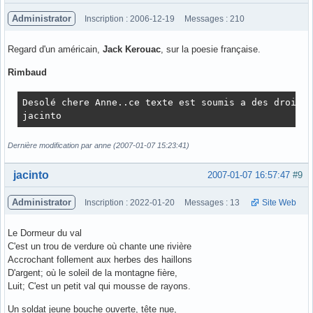
Administrator
Inscription : 2006-12-19
Messages : 210
Regard d'un américain,
Jack Kerouac
, sur la poesie française.
Rimbaud
Desolé chere Anne..ce texte est soumis a des droits 
jacinto
Dernière modification par anne (2007-01-07 15:23:41)
Hors ligne
jacinto
2007-01-07 16:57:47
#9
Administrator
Inscription : 2022-01-20
Messages : 13
Site Web
Le Dormeur du val
C'est un trou de verdure où chante une rivière
Accrochant follement aux herbes des haillons
D'argent; où le soleil de la montagne fière,
Luit; C'est un petit val qui mousse de rayons.
Un soldat jeune bouche ouverte, tête nue,