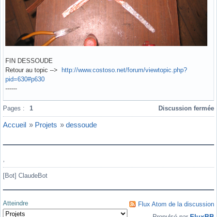
FIN DESSOUDE
Retour au topic -->
http://www.costoso.net/forum/viewtopic.php?
pid=630#p630
------
Hors ligne
Pages :
1
Discussion fermée
Accueil
»
Projets
»
dessoude
,
[Bot] ClaudeBot
Atteindre
Flux Atom de la discussion
FluxBB
Propulsé par