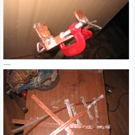
------