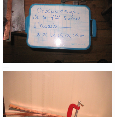
------