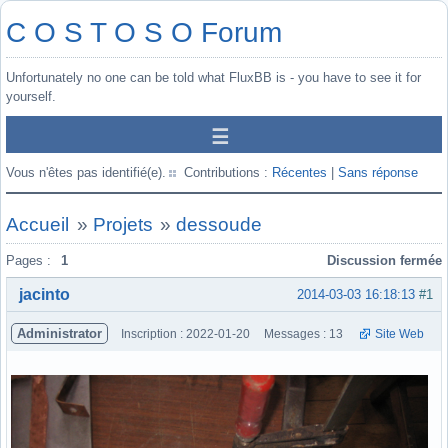
C O S T O S O Forum
Unfortunately no one can be told what FluxBB is - you have to see it for
yourself.
Vous n'êtes pas identifié(e).
Contributions :
Récentes
|
Sans réponse
Accueil
»
Projets
»
dessoude
Pages :
1
Discussion fermée
jacinto
2014-03-03 16:18:13
#1
Administrator
Inscription : 2022-01-20
Messages : 13
Site Web