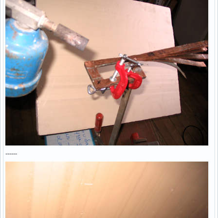
------