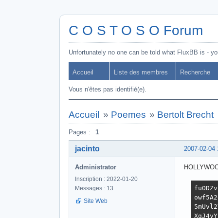
C O S T O S O Forum
Unfortunately no one can be told what FluxBB is - you
Accueil
Liste des membres
Recherche
Vous n'êtes pas identifié(e).
Accueil
»
Poemes
»
Bertolt Brecht
Pages :
1
jacinto
2007-02-04 
Administrator
HOLLYWO
Inscription : 2022-01-20
fuODZv
Messages : 13
owf5A2
Site Web
5mUvl2
XgJ4yY