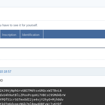
 have to see it for yourself.
Inscription
Identification
10:18:57
OD
2XJ9VjNphGrvGBITMdtsxGRQcxWITBvL6

dxU4h9atBlLZPoxPcqoHi7VBCsC9SMd4brW

YPQf51crSGTmxOdI2je4vjY2hyO+Mjh0dv

tkOTm6dxqezNGk7mlBqw4DBFvW/7vKYDf
