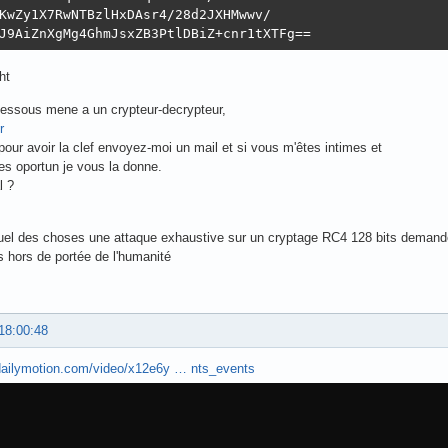
KwZy1X7RwNTBzlHxDAsr4/28d2JXHMwwv/

J9AiZnXgMg4GhmJsxZB3PtlDBiZ+cnr1tXTFg==
ht
-dessous mene a un crypteur-decrypteur,
r
our avoir la clef envoyez-moi un mail et si vous m'êtes intimes et
es oportun je vous la donne.
l ?
ctuel des choses une attaque exhaustive sur un cryptage RC4 128 bits deman
s hors de portée de l'humanité
18:00:48
dailymotion.com/video/x12e6y … nts_events