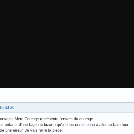
16:53:20
uvenir, Mère Courage représente l'envers du courage.
es enfants d'une façon si bizarre qu'elle les conditionne à aller se faire tuer.
re une erreur. Je vais relire la piece.