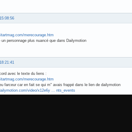
15:08:56
sitartmag.com/merecourage.htm
e un personnage plus nuancé que dans Dailymotion
18:21:41
cord avec le texte du liens :
sitartmag.com/merecourage.htm
eu farceur car en fait se qui m" avais frappé dans le lien de dailymotion
dailymotion.com/video/x12e6y … nts_events