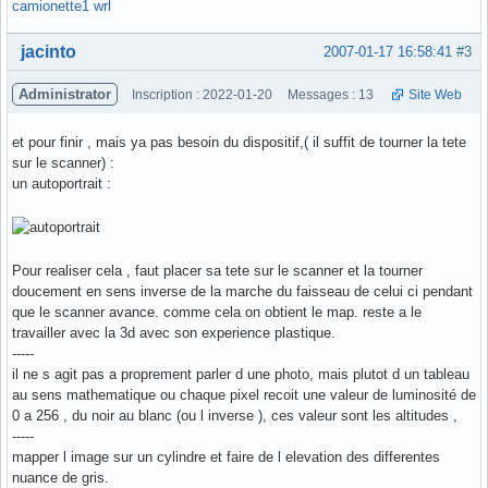
camionette1 wrl
Hors ligne
jacinto
2007-01-17 16:58:41
#3
Administrator
Inscription : 2022-01-20
Messages : 13
Site Web
et pour finir , mais ya pas besoin du dispositif,( il suffit de tourner la tete
sur le scanner) :
un autoportrait :
Pour realiser cela , faut placer sa tete sur le scanner et la tourner
doucement en sens inverse de la marche du faisseau de celui ci pendant
que le scanner avance. comme cela on obtient le map. reste a le
travailler avec la 3d avec son experience plastique.
-----
il ne s agit pas a proprement parler d une photo, mais plutot d un tableau
au sens mathematique ou chaque pixel recoit une valeur de luminosité de
0 a 256 , du noir au blanc (ou l inverse ), ces valeur sont les altitudes ,
-----
mapper l image sur un cylindre et faire de l elevation des differentes
nuance de gris.