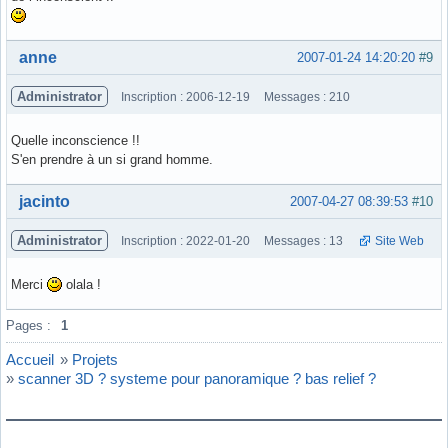
Hors ligne
anne
2007-01-24 14:20:20
#9
Administrator
Inscription : 2006-12-19
Messages : 210
Quelle inconscience !!
S'en prendre à un si grand homme.
Hors ligne
jacinto
2007-04-27 08:39:53
#10
Administrator
Inscription : 2022-01-20
Messages : 13
Site Web
Merci
olala !
Hors ligne
Pages :
1
Accueil
»
Projets
»
scanner 3D ? systeme pour panoramique ? bas relief ?