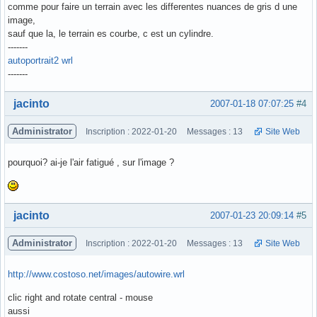
comme pour faire un terrain avec les differentes nuances de gris d une
image,
sauf que la, le terrain es courbe, c est un cylindre.
-------
autoportrait2 wrl
-------
Hors ligne
jacinto
2007-01-18 07:07:25
#4
Administrator
Inscription : 2022-01-20
Messages : 13
Site Web
pourquoi? ai-je l'air fatigué , sur l'image ?
Hors ligne
jacinto
2007-01-23 20:09:14
#5
Administrator
Inscription : 2022-01-20
Messages : 13
Site Web
http://www.costoso.net/images/autowire.wrl
clic right and rotate central - mouse
aussi