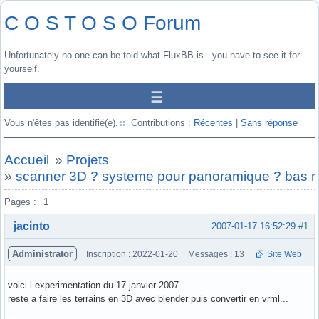
C O S T O S O Forum
Unfortunately no one can be told what FluxBB is - you have to see it for
yourself.
Vous n'êtes pas identifié(e).
Contributions :
Récentes
|
Sans réponse
Accueil
»
Projets
»
scanner 3D ? systeme pour panoramique ? bas re
Pages :
1
jacinto
2007-01-17 16:52:29
#1
Administrator
Inscription : 2022-01-20
Messages : 13
Site Web
voici l experimentation du 17 janvier 2007.
reste a faire les terrains en 3D avec blender puis convertir en vrml...
-----