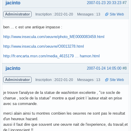
Hors ligne
jacinto
2007-01-23 20:33:23
#7
Administrator
Inscription : 2022-01-20
Messages : 13
Site Web
ben ... c est une antique impasse :
http://www.insecula.com/oeuvre/photo_ME0000083459.html
http://www.insecula.com/oeuvre/O0013278.html
http://fr.encarta.msn.com/media_4615179 … hamon.html
Hors ligne
jacinto
2007-01-24 14:05:00
#8
Administrator
Inscription : 2022-01-20
Messages : 13
Site Web
je trouve l'analyse de la statue de washinton excelente , "ce socle de
charrue , socle de la statue" montre a quel point l 'auteur etait en prise
avec sa commande.
merci alain ainsi tu montres combien les oeuvres ne sont pas le resultat
d'un heureux hazard.
aussi il faut dire que souvent une oeuvre nait de l'experience, du travail,et
de l inconscient !!