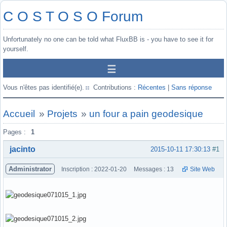
C O S T O S O Forum
Unfortunately no one can be told what FluxBB is - you have to see it for
yourself.
Vous n'êtes pas identifié(e).
Contributions :
Récentes
|
Sans réponse
Accueil
»
Projets
»
un four a pain geodesique
Pages :
1
jacinto
2015-10-11 17:30:13
#1
Administrator
Inscription : 2022-01-20
Messages : 13
Site Web