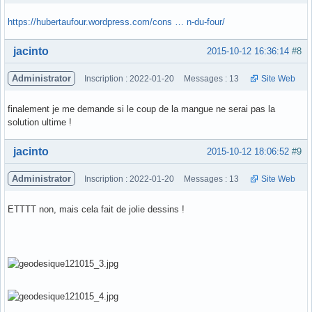
https://hubertaufour.wordpress.com/cons … n-du-four/
Hors ligne
jacinto
2015-10-12 16:36:14
#8
Administrator
Inscription : 2022-01-20
Messages : 13
Site Web
finalement je me demande si le coup de la mangue ne serai pas la
solution ultime !
Hors ligne
jacinto
2015-10-12 18:06:52
#9
Administrator
Inscription : 2022-01-20
Messages : 13
Site Web
ETTTT non, mais cela fait de jolie dessins !