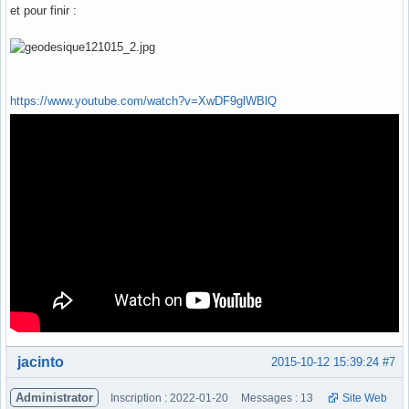
et pour finir :
https://www.youtube.com/watch?v=XwDF9glWBlQ
Hors ligne
jacinto
2015-10-12 15:39:24
#7
Administrator
Inscription : 2022-01-20
Messages : 13
Site Web