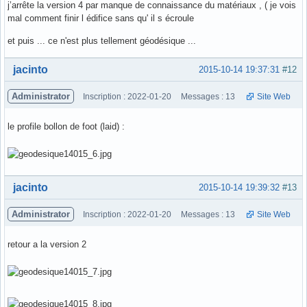
j’arrête la version 4 par manque de connaissance du matériaux , ( je vois
mal comment finir l édifice sans qu' il s écroule
et puis ... ce n'est plus tellement géodésique ...
Hors ligne
jacinto
2015-10-14 19:37:31
#12
Administrator
Inscription : 2022-01-20
Messages : 13
Site Web
le profile bollon de foot (laid) :
Hors ligne
jacinto
2015-10-14 19:39:32
#13
Administrator
Inscription : 2022-01-20
Messages : 13
Site Web
retour a la version 2